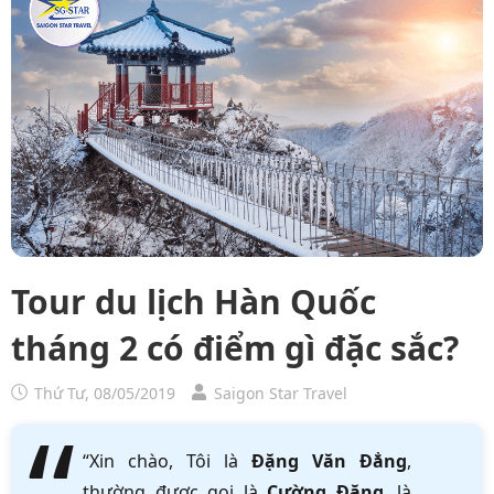
Tour du lịch Hàn Quốc
tháng 2 có điểm gì đặc sắc?
Thứ Tư, 08/05/2019
Saigon Star Travel
“Xin chào, Tôi là
Đặng Văn Đẳng
,
thường được gọi là
Cường Đặng
, là