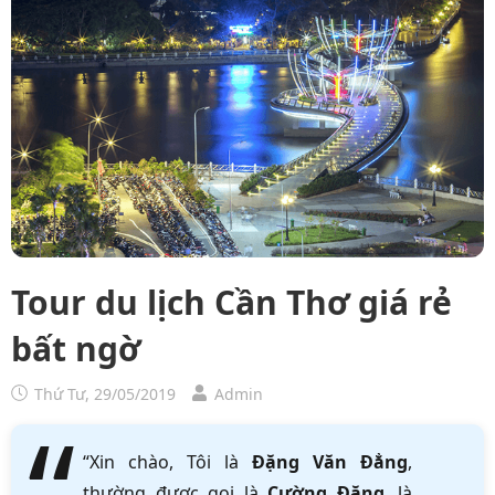
Tour du lịch Cần Thơ giá rẻ
bất ngờ
Thứ Tư, 29/05/2019
Admin
“Xin chào, Tôi là
Đặng Văn Đẳng
,
thường được gọi là
Cường Đặng
, là