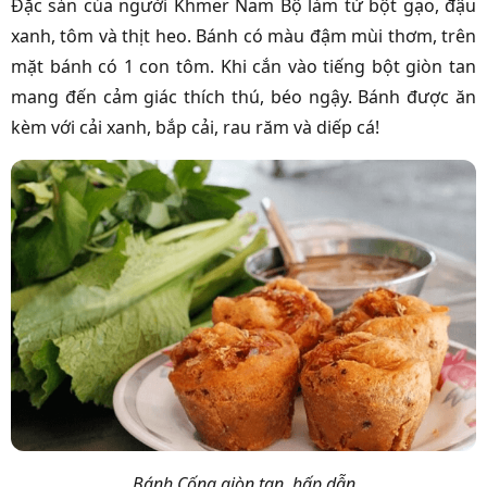
Đặc sản của người Khmer Nam Bộ làm từ bột gạo, đậu
xanh, tôm và thịt heo. Bánh có màu đậm mùi thơm, trên
mặt bánh có 1 con tôm. Khi cắn vào tiếng bột giòn tan
mang đến cảm giác thích thú, béo ngậy. Bánh được ăn
kèm với cải xanh, bắp cải, rau răm và diếp cá!
Bánh Cống giòn tan, hấp dẫn