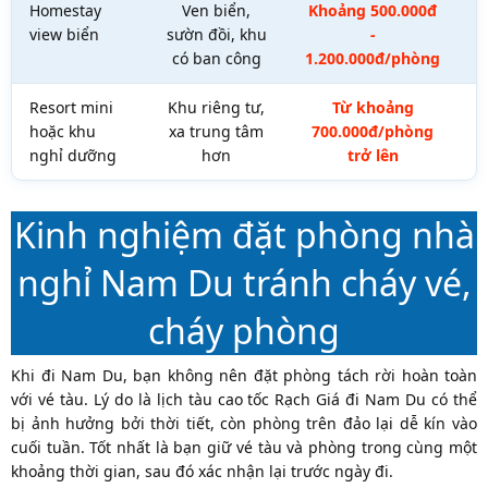
Homestay
Ven biển,
Khoảng 500.000đ
C
view biển
sườn đồi, khu
-
có ban công
1.200.000đ/phòng
Resort mini
Khu riêng tư,
Từ khoảng
hoặc khu
xa trung tâm
700.000đ/phòng
nghỉ dưỡng
hơn
trở lên
Kinh nghiệm đặt phòng nhà
nghỉ Nam Du tránh cháy vé,
cháy phòng
Khi đi Nam Du, bạn không nên đặt phòng tách rời hoàn toàn
với vé tàu. Lý do là lịch tàu cao tốc Rạch Giá đi Nam Du có thể
bị ảnh hưởng bởi thời tiết, còn phòng trên đảo lại dễ kín vào
cuối tuần. Tốt nhất là bạn giữ vé tàu và phòng trong cùng một
khoảng thời gian, sau đó xác nhận lại trước ngày đi.