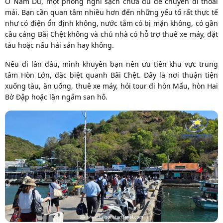
Ở Nam Du, một phòng nghỉ sạch chưa đủ để chuyến đi thoải
mái. Bạn cần quan tâm nhiều hơn đến những yếu tố rất thực tế
như có điện ổn định không, nước tắm có bị mặn không, có gần
cầu cảng Bãi Chệt không và chủ nhà có hỗ trợ thuê xe máy, đặt
tàu hoặc nấu hải sản hay không.
Nếu đi lần đầu, mình khuyên bạn nên ưu tiên khu vực trung
tâm Hòn Lớn, đặc biệt quanh Bãi Chệt. Đây là nơi thuận tiện
xuống tàu, ăn uống, thuê xe máy, hỏi tour đi hòn Mấu, hòn Hai
Bờ Đập hoặc lặn ngắm san hô.