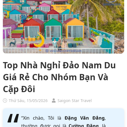
Top Nhà Nghỉ Đảo Nam Du
Giá Rẻ Cho Nhóm Bạn Và
Cặp Đôi
Thứ Sáu, 15/05/2026
Saigon Star Travel
“Xin chào, Tôi là
Đặng Văn Đẳng
,
thường được gọi là
Cường Đặng
, là