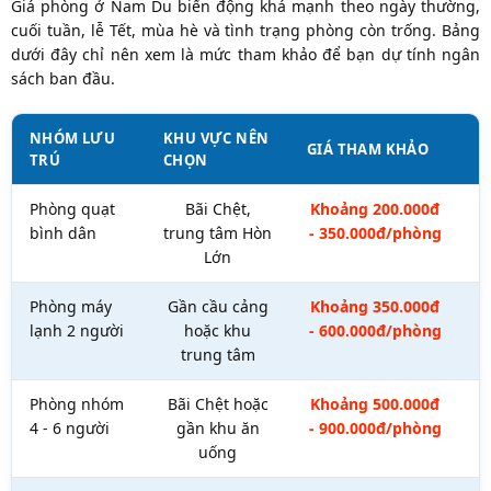
Giá phòng ở Nam Du biến động khá mạnh theo ngày thường,
cuối tuần, lễ Tết, mùa hè và tình trạng phòng còn trống. Bảng
dưới đây chỉ nên xem là mức tham khảo để bạn dự tính ngân
sách ban đầu.
NHÓM LƯU
KHU VỰC NÊN
GIÁ THAM KHẢO
P
TRÚ
CHỌN
Phòng quạt
Bãi Chệt,
Khoảng 200.000đ
bình dân
trung tâm Hòn
- 350.000đ/phòng
Lớn
Phòng máy
Gần cầu cảng
Khoảng 350.000đ
C
lạnh 2 người
hoặc khu
- 600.000đ/phòng
n
trung tâm
Phòng nhóm
Bãi Chệt hoặc
Khoảng 500.000đ
N
4 - 6 người
gần khu ăn
- 900.000đ/phòng
uống