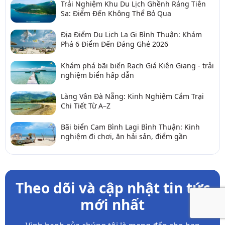
Trải Nghiệm Khu Du Lịch Ghềnh Ráng Tiên
Sa: Điểm Đến Không Thể Bỏ Qua
Địa Điểm Du Lịch La Gi Bình Thuận: Khám
Phá 6 Điểm Đến Đáng Ghé 2026
Khám phá bãi biển Rạch Giá Kiên Giang - trải
nghiệm biển hấp dẫn
Làng Vân Đà Nẵng: Kinh Nghiệm Cắm Trại
Chi Tiết Từ A–Z
Bãi biển Cam Bình Lagi Bình Thuận: Kinh
nghiệm đi chơi, ăn hải sản, điểm gần
Theo dõi và cập nhật tin tức
mới nhất