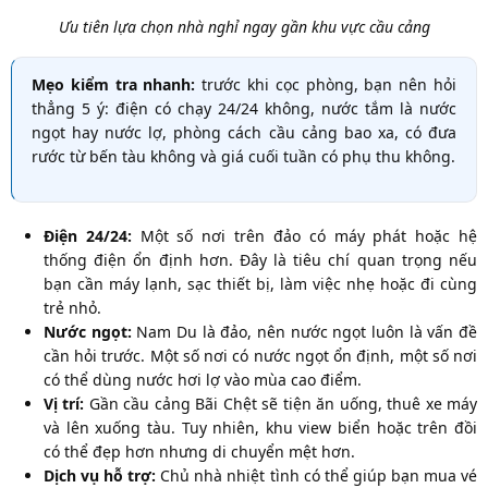
Ưu tiên lựa chọn nhà nghỉ ngay gần khu vực cầu cảng
Mẹo kiểm tra nhanh:
trước khi cọc phòng, bạn nên hỏi
thẳng 5 ý: điện có chạy 24/24 không, nước tắm là nước
ngọt hay nước lợ, phòng cách cầu cảng bao xa, có đưa
rước từ bến tàu không và giá cuối tuần có phụ thu không.
Điện 24/24:
Một số nơi trên đảo có máy phát hoặc hệ
thống điện ổn định hơn. Đây là tiêu chí quan trọng nếu
bạn cần máy lạnh, sạc thiết bị, làm việc nhẹ hoặc đi cùng
trẻ nhỏ.
Nước ngọt:
Nam Du là đảo, nên nước ngọt luôn là vấn đề
cần hỏi trước. Một số nơi có nước ngọt ổn định, một số nơi
có thể dùng nước hơi lợ vào mùa cao điểm.
Vị trí:
Gần cầu cảng Bãi Chệt sẽ tiện ăn uống, thuê xe máy
và lên xuống tàu. Tuy nhiên, khu view biển hoặc trên đồi
có thể đẹp hơn nhưng di chuyển mệt hơn.
Dịch vụ hỗ trợ:
Chủ nhà nhiệt tình có thể giúp bạn mua vé