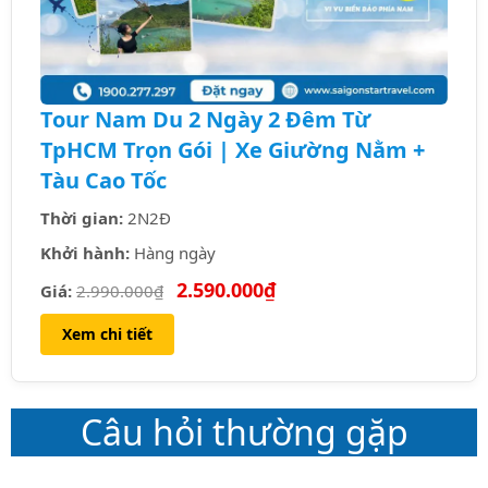
Tour Nam Du 2 Ngày 2 Đêm Từ
TpHCM Trọn Gói | Xe Giường Nằm +
Tàu Cao Tốc
Thời gian:
2N2Đ
Khởi hành:
Hàng ngày
2.590.000₫
Giá:
2.990.000₫
Xem chi tiết
Câu hỏi thường gặp