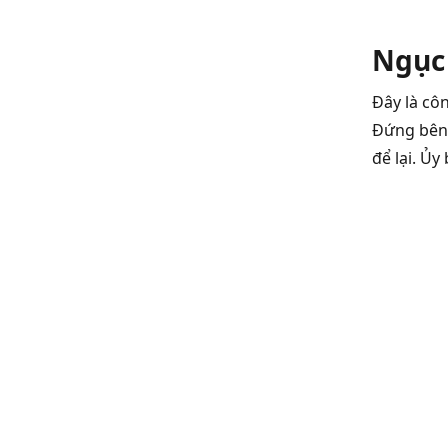
Ngục
Đây là cô
Đứng bên 
để lại. Ủ