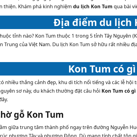
n thiện. Khám phá kinh nghiệm
du lịch Kon Tum
qua bài vi
Địa điểm du lịch
huộc tỉnh nào? Kon Tum thuộc 1 trong 5 tỉnh Tây Nguyên (K
n Trung của Việt Nam. Du lịch Kon Tum sở hữu rất nhiều đ
Kon Tum có gì
ó nhiều thắng cảnh đẹp, khu di tích nổi tiếng và các lễ hội
nguyên sơ này, du khách thường đặt câu hỏi
Kon Tum có gì
đây.
thờ gỗ Kon Tum
ằm giữa trung tâm thành phố ngay trên đường Nguyễn Huệ.
trúc phương Tây và phương Đông. Dù mang tính chất tôn g