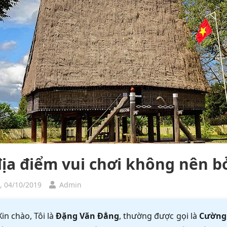
địa điểm vui chơi không nên bỏ
, 04/10/2019
Admin
Xin chào, Tôi là
Đặng Văn Đẳng
, thường được gọi là
Cường