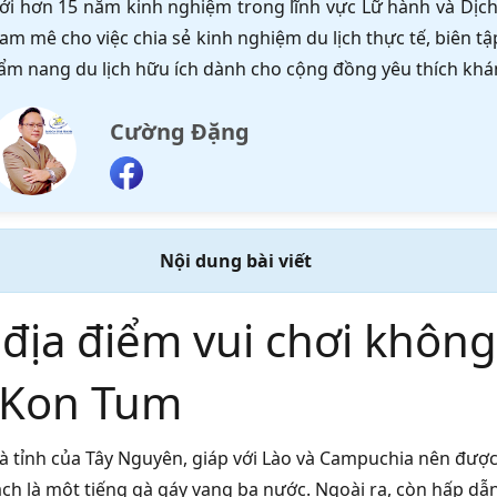
ới hơn 15 năm kinh nghiệm trong lĩnh vực Lữ hành và Dịch 
am mê cho việc chia sẻ kinh nghiệm du lịch thực tế, biên 
ẩm nang du lịch hữu ích dành cho cộng đồng yêu thích khá
Cường Đặng
Nội dung bài viết
 địa điểm vui chơi không
h Kon Tum
à tỉnh của Tây Nguyên, giáp với Lào và Campuchia nên đượ
ách là một tiếng gà gáy vang ba nước. Ngoài ra, còn hấp d