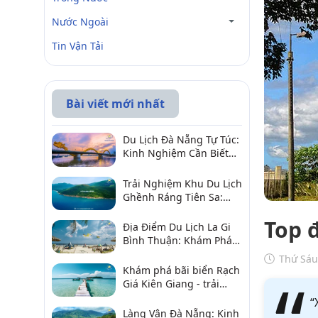
Nước Ngoài
Tin Vận Tải
Bài viết mới nhất
Du Lịch Đà Nẵng Tự Túc:
Kinh Nghiệm Cần Biết
Để Trải Nghiệm Tuyệt
Vời
Trải Nghiệm Khu Du Lịch
Ghềnh Ráng Tiên Sa:
Điểm Đến Không Thể Bỏ
Top 
Qua
Địa Điểm Du Lịch La Gi
Bình Thuận: Khám Phá 6
Điểm Đến Đáng Ghé
Thứ Sáu
2026
Khám phá bãi biển Rạch
Giá Kiên Giang - trải
nghiệm biển hấp dẫn
“
Làng Vân Đà Nẵng: Kinh