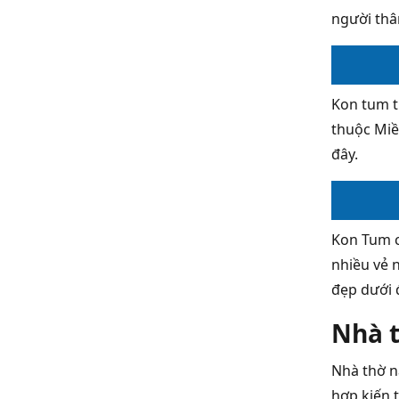
người thâ
Kon tum t
thuộc Miề
đây.
Kon Tum c
nhiều vẻ 
đẹp dưới 
Nhà 
Nhà thờ n
hợp kiến 