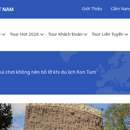
Giới Thiệu
Cẩm Nan
T NAM
i
Tour Hot 2026
Tour Khách Đoàn
Tour Liên Tuyến
ui chơi không nên bỏ lỡ khi du lịch Kon Tum