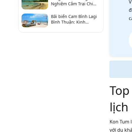
V
Nghiệm Cắm Trại Chi
Tiết Từ A–Z
đ
Bãi biển Cam Bình Lagi
c
Bình Thuận: Kinh
nghiệm đi chơi, ăn hải
sản, điểm gần
Top
lịc
Kon Tum l
với du kh