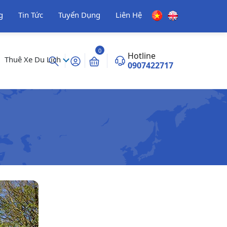
g
Tin Tức
Tuyển Dụng
Liên Hệ
0
Hotline
Thuê Xe Du Lịch
0907422717