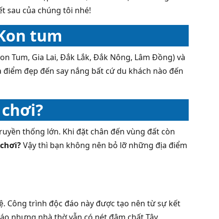
ết sau của chúng tôi nhé!
 Kon tum
on Tum, Gia Lai, Đắk Lắk, Đắk Nông, Lâm Đồng) và
ịa điểm đẹp đến say nắng bất cứ du khách nào đến
 chơi?
 truyền thống lớn. Khi đặt chân đến vùng đất còn
 chơi?
Vậy thì bạn không nên bỏ lỡ những địa điểm
 Công trình độc đáo này được tạo nên từ sự kết
iáo nhưng nhà thờ vẫn có nét đậm chất Tây