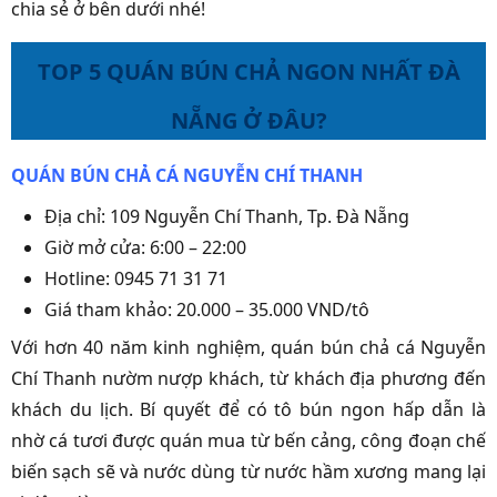
chia sẻ ở bên dưới nhé!
TOP 5 QUÁN BÚN CHẢ NGON NHẤT ĐÀ
NẴNG Ở ĐÂU?
QUÁN BÚN CHẢ CÁ NGUYỄN CHÍ THANH
Địa chỉ: 109 Nguyễn Chí Thanh, Tp. Đà Nẵng
Giờ mở cửa: 6:00 – 22:00
Hotline: 0945 71 31 71
Giá tham khảo: 20.000 – 35.000 VND/tô
Với hơn 40 năm kinh nghiệm, quán bún chả cá Nguyễn
Chí Thanh nườm nượp khách, từ khách địa phương đến
khách du lịch. Bí quyết để có tô bún ngon hấp dẫn là
nhờ cá tươi được quán mua từ bến cảng, công đoạn chế
biến sạch sẽ và nước dùng từ nước hầm xương mang lại