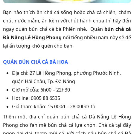
Bạn nào thích ăn chả cá sống hoặc chả cá chiên, chấm
chút nước mắm, ăn kèm với chút hành chua thì hãy đến
ngay quán bún chả cá bà Phiến nhé. Quán
bún chả cá
Đà Nẵng Lê Hồng Phong
nổi tiếng nhiều năm này sẽ để
lại ấn tượng khó quên cho bạn.
QUÁN BÚN CHẢ CÁ BÀ HOA
Địa chỉ: 27 Lê Hồng Phong, phường Phước Ninh,
quận Hải Châu, Tp. Đà Nẵng
Giờ mở cửa: 6h00 – 22h30
Hotline: 0905 88 6535
Giá tham khảo: 15.000đ – 28.000đ/ tô
Thêm một địa chỉ quán bún chả cá Đà Nẵng Lê Hồng
Phong cho fan mê bún chả cá lựa chọn. Chả cá tại đây
ngon dai dai, thơm mùi cá. Với cách nấu bún chả cá Đà