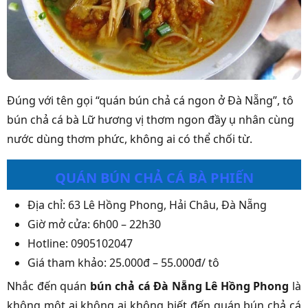
Đúng với tên gọi “quán bún chả cá ngon ở Đà Nẵng”, tô
bún chả cá bà Lữ hương vị thơm ngon đầy ụ nhân cùng
nước dùng thơm phức, không ai có thể chối từ.
QUÁN BÚN CHẢ CÁ BÀ PHIẾN
Địa chỉ: 63 Lê Hồng Phong, Hải Châu, Đà Nẵng
Giờ mở cửa: 6h00 – 22h30
Hotline: 0905102047
Giá tham khảo: 25.000đ – 55.000đ/ tô
Nhắc đến quán
bún chả cá Đà Nẵng Lê Hồng Phong
là
không một ai không ai không biết đến quán bún chả cá