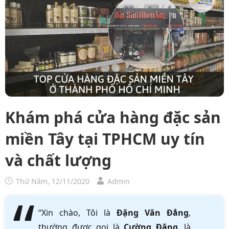
Khám phá cửa hàng đặc sản
miền Tây tại TPHCM uy tín
và chất lượng
Thứ Năm, 12/11/2020
Admin
“Xin chào, Tôi là
Đặng Văn Đẳng
,
thường được gọi là
Cường Đặng
, là