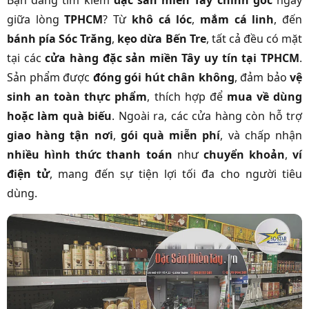
Bạn đang tìm kiếm
đặc sản miền Tây chính gốc
ngay
giữa lòng
TPHCM
? Từ
khô cá lóc
,
mắm cá linh
, đến
bánh pía Sóc Trăng
,
kẹo dừa Bến Tre
, tất cả đều có mặt
tại các
cửa hàng đặc sản miền Tây uy tín tại TPHCM
.
Sản phẩm được
đóng gói hút chân không
, đảm bảo
vệ
sinh an toàn thực phẩm
, thích hợp để
mua về dùng
hoặc làm quà biếu
. Ngoài ra, các cửa hàng còn hỗ trợ
giao hàng tận nơi
,
gói quà miễn phí
, và chấp nhận
nhiều hình thức thanh toán
như
chuyển khoản
,
ví
điện tử
, mang đến sự tiện lợi tối đa cho người tiêu
dùng.