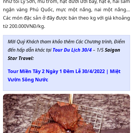
như tỏi Lý Sơn, mủ trôm, hạt đười ươi bay, hạt é, hải sâm
ngận vàng Phú Quốc, mực một nắng, nai một nắng…
Các món đặc sản ở đây được bán theo kg với giá khoảng
từ 200.000VNĐ/kg.
Mời Quý Khách tham khảo thêm Các Chương trình, Điểm
đến hấp dẫn khác tại
Tour Du Lịch 30/4
– 1/5
Saigon
Star Travel:
Tour Miền Tây 2 Ngày 1 Đêm Lễ 30/4/2022 | Miệt
Vườn Sông Nước