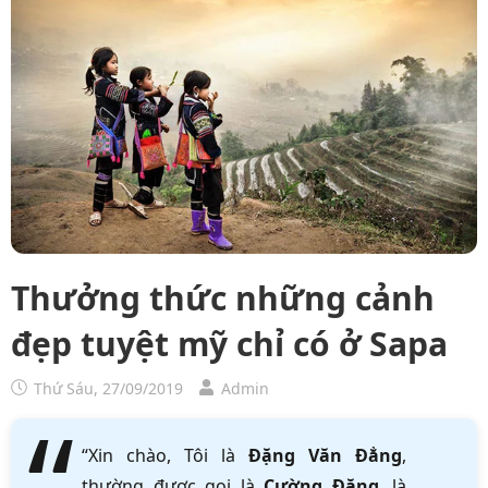
Thưởng thức những cảnh
đẹp tuyệt mỹ chỉ có ở Sapa
Thứ Sáu, 27/09/2019
Admin
“Xin chào, Tôi là
Đặng Văn Đẳng
,
thường được gọi là
Cường Đặng
, là