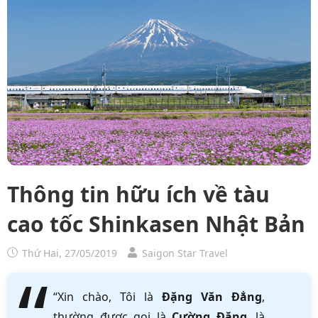
Thông tin hữu ích về tàu
cao tốc Shinkasen Nhật Bản
Thứ Hai, 27/05/2019
Saigon Star Travel
“Xin chào, Tôi là
Đặng Văn Đẳng
,
thường được gọi là
Cường Đặng
, là