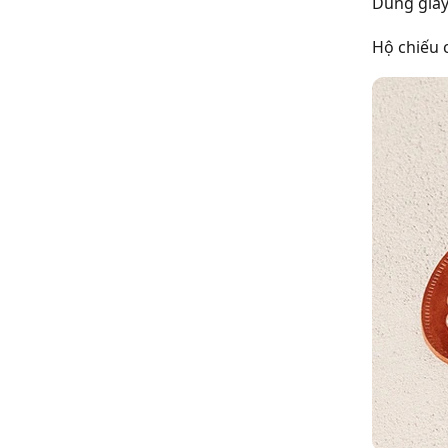
Dùng giày
Hộ chiếu c