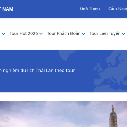
Giới Thiệu
Cẩm Nan
T NAM
i
Tour Hot 2026
Tour Khách Đoàn
Tour Liên Tuyến
nh nghiệm du lịch Thái Lan theo tour