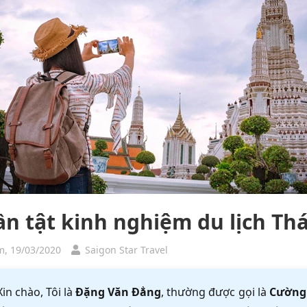
ần tật kinh nghiệm du lịch Th
, 19/03/2020
Saigon Star Travel
Xin chào, Tôi là
Đặng Văn Đẳng
, thường được gọi là
Cường