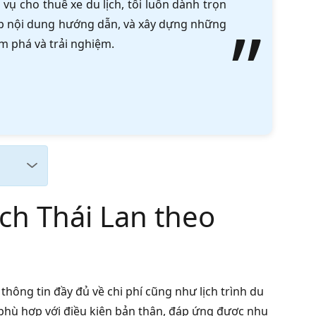
vụ cho thuê xe du lịch, tôi luôn dành trọn
tập nội dung hướng dẫn, và xây dựng những
m phá và trải nghiệm.
ịch Thái Lan theo
thông tin đầy đủ về chi phí cũng như lịch trình du
 phù hợp với điều kiện bản thân, đáp ứng được nhu