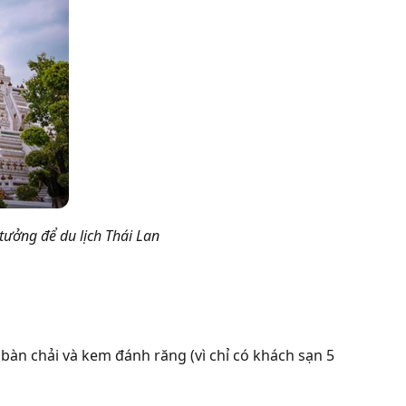
tưởng để du lịch Thái Lan
bàn chải và kem đánh răng (vì chỉ có khách sạn 5