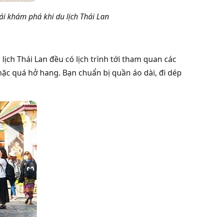
i khám phá khi du lịch Thái Lan
ịch Thái Lan đều có lịch trình tới tham quan các
mặc quá hở hang. Bạn chuẩn bị quần áo dài, đi dép