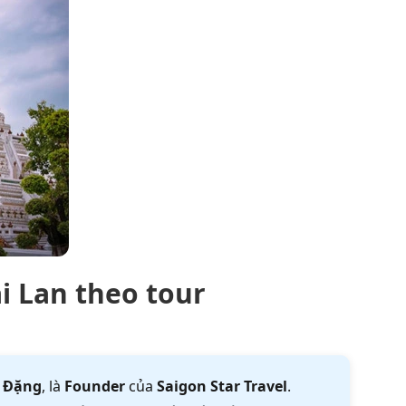
ái Lan theo tour
 Đặng
, là
Founder
của
Saigon Star Travel
.