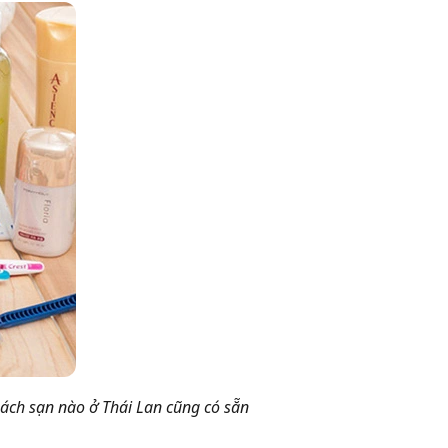
hách sạn nào ở Thái Lan cũng có sẵn