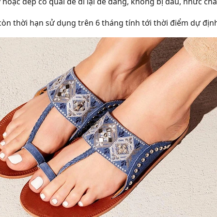
 hoặc dép có quai để đi lại dễ dàng, không bị đau, nhức châ
òn thời hạn sử dụng trên 6 tháng tính tới thời điểm dự định 