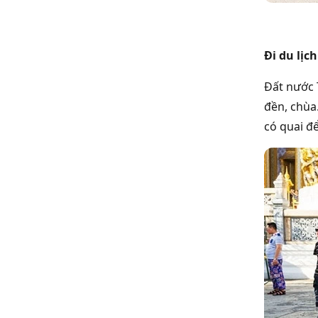
Đi du lịc
Đất nước T
đền, chùa
có quai đ