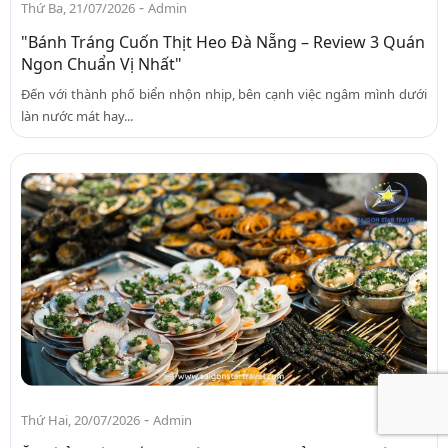
-
Thứ Ba, 21/07/2026
Admin
"Bánh Tráng Cuốn Thịt Heo Đà Nẵng – Review 3 Quán
Ngon Chuẩn Vị Nhất"
Đến với thành phố biển nhộn nhịp, bên cạnh việc ngâm mình dưới
làn nước mát hay...
-
Thứ Hai, 20/07/2026
Admin