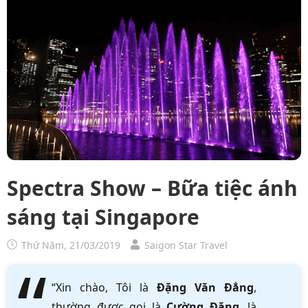
Spectra Show – Bữa tiệc ánh
sáng tại Singapore
Thứ Năm, 21/03/2019
Saigon Star Travel
“Xin chào, Tôi là
Đặng Văn Đẳng
,
thường được gọi là
Cường Đặng
, là