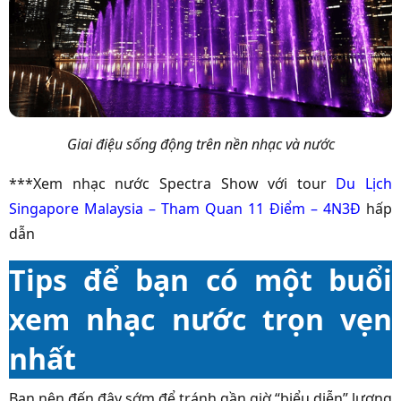
Giai điệu sống động trên nền nhạc và nước
***Xem nhạc nước Spectra Show với tour
Du Lịch
Singapore Malaysia – Tham Quan 11 Điểm – 4N3Đ
hấp
dẫn
Tips để bạn có một buổi
xem nhạc nước trọn vẹn
nhất
Bạn nên đến đây sớm để tránh gần giờ “biểu diễn” lượng