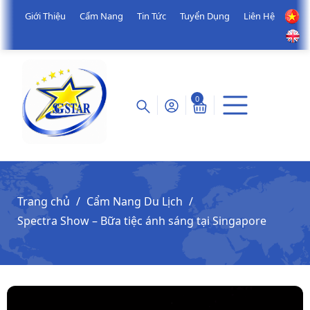
Giới Thiệu
Cẩm Nang
Tin Tức
Tuyển Dụng
Liên Hệ
0
Trang chủ
Cẩm Nang Du Lịch
Spectra Show – Bữa tiệc ánh sáng tại Singapore