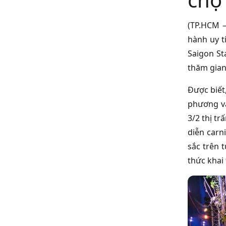
(TP.HCM –
hành uy t
Saigon St
thăm gia
Được biết
phương và
3/2 thị t
diễn carn
sắc trên 
thức khai