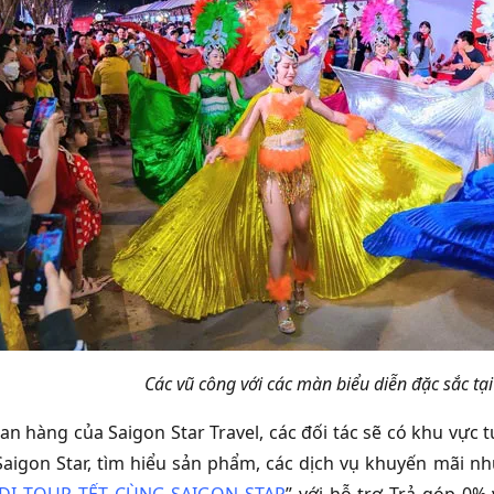
Các vũ công với các màn biểu diễn đặc sắc tạ
an hàng của Saigon Star Travel, các đối tác sẽ có khu vực tư
Saigon Star, tìm hiểu sản phẩm, các dịch vụ khuyến mãi n
 ĐI TOUR TẾT CÙNG SAIGON STAR
” với hỗ trợ Trả góp 0%