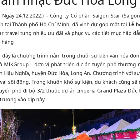
 Ngày 24.12.2022.) – Công ty Cổ phần Saigon Star (Saigon
ín tại Thành phố Hồ Chí Minh, đã vinh dự góp mặt tại
Lễ h
ar travel tung nhiều ưu đãi và phục vụ các tiết mục hấp d
n hàng
, đây là chương trình nằm trong chuỗi sự kiện văn hóa đó
 MIKGroup – đơn vị phát triển dự án tuyến phố thương 
rấn Hậu Nghĩa, huyện Đức Hòa, Long An. Chương trình với s
ival sôi động. Trong khuôn khổ sự kiện, du khách cũng sẽ
tuyến phố đi bộ 3/2 thuộc dự án Imperia Grand Plaza Đứ
 trương vào dịp này.