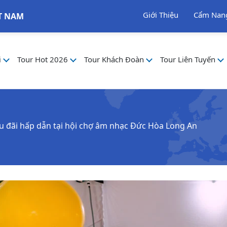
Giới Thiệu
Cẩm Nan
T NAM
i
Tour Hot 2026
Tour Khách Đoàn
Tour Liên Tuyến
ưu đãi hấp dẫn tại hội chợ âm nhạc Đức Hòa Long An