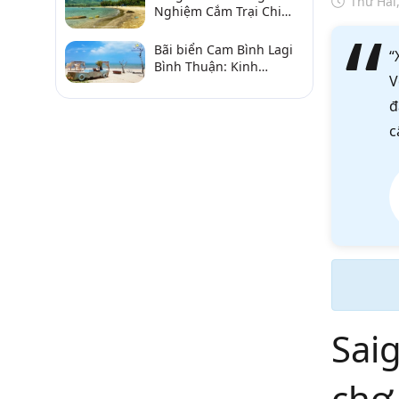
Thứ Hai
Nghiệm Cắm Trại Chi
Tiết Từ A–Z
Bãi biển Cam Bình Lagi
“
Bình Thuận: Kinh
V
nghiệm đi chơi, ăn hải
sản, điểm gần
đ
c
Saig
chợ