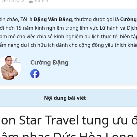
, 26/12/2022
Admin
Xin chào, Tôi là
Đặng Văn Đẳng
, thường được gọi là
Cường
ới hơn 15 năm kinh nghiệm trong lĩnh vực Lữ hành và Dịch 
am mê cho việc chia sẻ kinh nghiệm du lịch thực tế, biên 
ẩm nang du lịch hữu ích dành cho cộng đồng yêu thích khá
Cường Đặng
Nội dung bài viết
on Star Travel tung ưu đ
 âm nhạc Đức Hòa Long