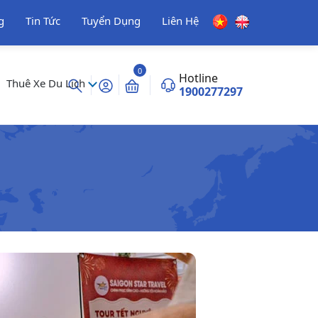
g
Tin Tức
Tuyển Dụng
Liên Hệ
0
Hotline
Thuê Xe Du Lịch
1900277297