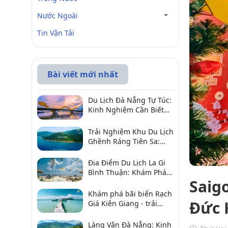
Nước Ngoài
Tin Vận Tải
Bài viết mới nhất
Du Lịch Đà Nẵng Tự Túc:
Kinh Nghiệm Cần Biết
Để Trải Nghiệm Tuyệt
Vời
Trải Nghiệm Khu Du Lịch
Ghềnh Ráng Tiên Sa:
Điểm Đến Không Thể Bỏ
Qua
Địa Điểm Du Lịch La Gi
Bình Thuận: Khám Phá 6
Saig
Điểm Đến Đáng Ghé
2026
Khám phá bãi biển Rạch
Đức 
Giá Kiên Giang - trải
nghiệm biển hấp dẫn
Làng Vân Đà Nẵng: Kinh