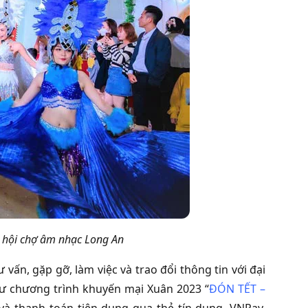
i hội chợ âm nhạc Long An
 vấn, gặp gỡ, làm việc và trao đổi thông tin với đại
hư chương trình khuyến mại Xuân 2023 “
ĐÓN TẾT –
 và thanh toán tiện dụng qua thẻ tín dụng, VNPay,