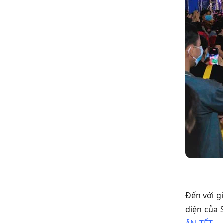
Đến với gi
diện của 
ĂN TẾT –