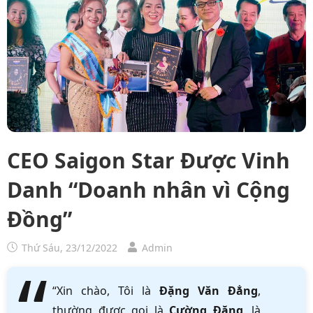
CEO Saigon Star Được Vinh
Danh “Doanh nhân vì Cộng
Đồng”
Thứ Sáu, 23/12/2022
Admin
“Xin chào, Tôi là
Đặng Văn Đẳng
,
thường được gọi là
Cường Đặng
, là