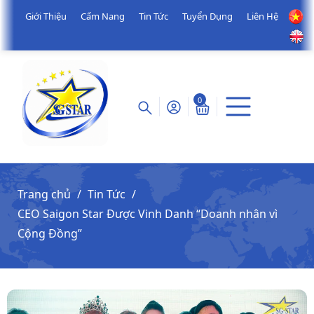
Giới Thiệu
Cẩm Nang
Tin Tức
Tuyển Dụng
Liên Hệ
0
Trang chủ
Tin Tức
CEO Saigon Star Được Vinh Danh “Doanh nhân vì
Cộng Đồng”