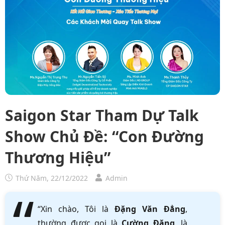
Saigon Star Tham Dự Talk
Show Chủ Đề: “Con Đường
Thương Hiệu”
Thứ Năm, 22/12/2022
Admin
“Xin chào, Tôi là
Đặng Văn Đẳng
,
thường được gọi là
Cường Đặng
, là