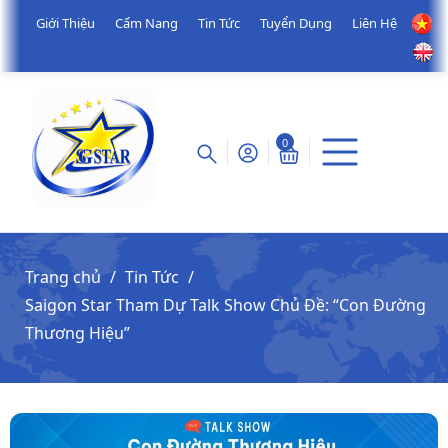
Giới Thiệu
Cẩm Nang
Tin Tức
Tuyển Dụng
Liên Hệ
0
Trang chủ
Tin Tức
Saigon Star Tham Dự Talk Show Chủ Đề: “Con Đường
Thương Hiệu”