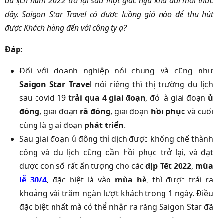
du lịch năm 2022 trở lại sau một giấc ngủ khá dài mới thức
dậy. Saigon Star Travel có được luồng gió nào để thu hút
được Khách hàng đến với công ty ạ?
Đáp:
Đối với doanh nghiệp nói chung và cũng như
Saigon Star Travel
nói riêng thì thị trường du lịch
sau covid 19
trải qua 4 giai đoạn
, đó là giai đoạn
ủ
đông
, giai đoạn
rã đông
, giai đoạn
hồi phục
và cuối
cùng là giai đoạn
phát triển
.
Sau giai đoạn ủ đông thì dịch được khống chế thành
công và du lịch cũng dần hồi phục trở lại, và đạt
được con số rất ấn tượng cho các
dịp Tết 2022
,
mùa
lễ 30/4
, đặc biệt là vào
mùa hè
, thì được trải ra
khoảng vài trăm ngàn lượt khách trong 1 ngày. Điều
đặc biệt nhất mà có thể nhận ra rằng Saigon Star đã