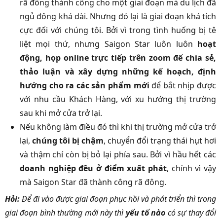
rã đông thành công cho một giai đoạn mà du lịch đã
ngủ đông khá dài. Nhưng đó lại là giai đoạn khá tích
cực đối với chúng tôi. Bởi vì trong tình huống bị tê
liệt mọi thứ, nhưng Saigon Star luôn luôn
hoạt
động, họp online trực tiếp trên zoom để chia sẻ,
thảo luận và xây dựng những kế hoạch, định
hướng cho ra các sản phẩm mới
để bắt nhịp được
với nhu cầu Khách Hàng, với xu hướng thị trường
sau khi mở cửa trở lại.
Nếu không làm điều đó thì khi thị trường mở cửa trở
lại,
chúng tôi bị chậm
, chuyển đổi trạng thái hụt hơi
và thậm chí còn bị bỏ lại phía sau. Bởi vì hầu hết các
doanh nghiệp đều ở điểm xuất phát
, chính vì vậy
mà Saigon Star đã thành công rã đông.
Hỏi:
Để đi vào được giai đoạn phục hồi và phát triển thì trong
giai đoạn bình thường mới này thì
yếu tố nào
có sự thay đổi