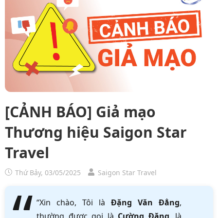
[CẢNH BÁO] Giả mạo
Thương hiệu Saigon Star
Travel
Thứ Bảy, 03/05/2025
Saigon Star Travel
“Xin chào, Tôi là
Đặng Văn Đẳng
,
thường được gọi là
Cường Đặng
, là