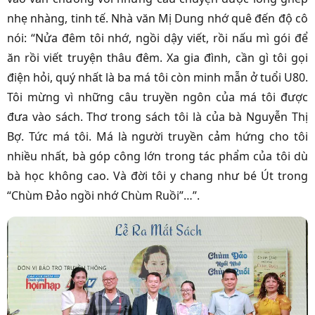
nhẹ nhàng, tinh tế. Nhà văn Mị Dung nhớ quê đến độ cô
nói: “Nửa đêm tôi nhớ, ngồi dậy viết, rồi nấu mì gói để
ăn rồi viết truyện thâu đêm. Xa gia đình, cần gì tôi gọi
điện hỏi, quý nhất là ba má tôi còn minh mẫn ở tuổi U80.
Tôi mừng vì những câu truyền ngôn của má tôi được
đưa vào sách. Thơ trong sách tôi là của bà Nguyễn Thị
Bợ. Tức má tôi. Má là người truyền cảm hứng cho tôi
nhiều nhất, bà góp công lớn trong tác phẩm của tôi dù
bà học không cao. Và đời tôi y chang như bé Út trong
“Chùm Đảo ngồi nhớ Chùm Ruồi”…”.