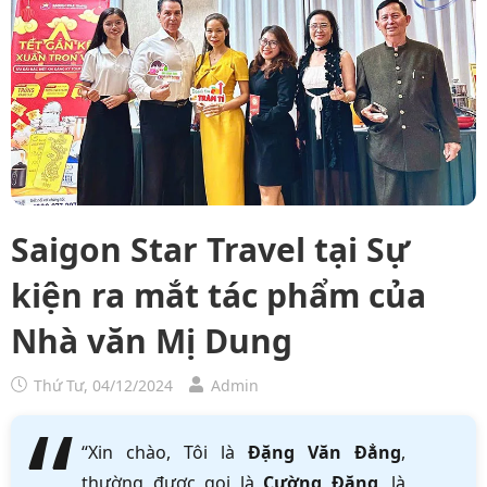
Saigon Star Travel tại Sự
kiện ra mắt tác phẩm của
Nhà văn Mị Dung
Thứ Tư, 04/12/2024
Admin
“Xin chào, Tôi là
Đặng Văn Đẳng
,
thường được gọi là
Cường Đặng
, là