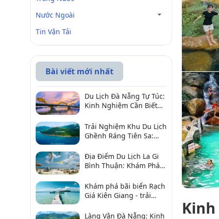
Nước Ngoài
Tin Vận Tải
Bài viết mới nhất
Du Lịch Đà Nẵng Tự Túc:
Kinh Nghiệm Cần Biết
Để Trải Nghiệm Tuyệt
Vời
Trải Nghiệm Khu Du Lịch
Ghềnh Ráng Tiên Sa:
Điểm Đến Không Thể Bỏ
Qua
Địa Điểm Du Lịch La Gi
Bình Thuận: Khám Phá 6
Điểm Đến Đáng Ghé
2026
Khám phá bãi biển Rạch
Giá Kiên Giang - trải
Kinh
nghiệm biển hấp dẫn
Làng Vân Đà Nẵng: Kinh