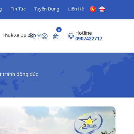
g
Tin Tức
Tuyển Dụng
Liên Hệ
0
Hotline
Thuê Xe Du Lịch
0907422717
ết tránh đông đúc