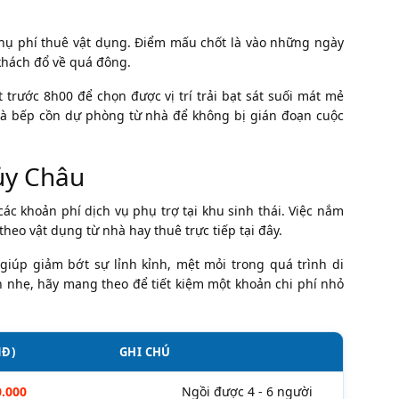
phụ phí thuê vật dụng. Điểm mấu chốt là vào những ngày
 khách đổ về quá đông.
trước 8h00 để chọn được vị trí trải bạt sát suối mát mẻ
 và bếp cồn dự phòng từ nhà để không bị gián đoạn cuộc
hủy Châu
ác khoản phí dịch vụ phụ trợ tại khu sinh thái. Việc nắm
eo vật dụng từ nhà hay thuê trực tiếp tại đây.
giúp giảm bớt sự lỉnh kỉnh, mệt mỏi trong quá trình di
n nhẹ, hãy mang theo để tiết kiệm một khoản chi phí nhỏ
NĐ)
GHI CHÚ
0.000
Ngồi được 4 - 6 người