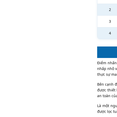
2
3
4
Điểm nhấn 
nhấp nhô v
thực sự man
Bên cạnh đ
được thiết
an toàn của
Là một ngư
được lọc t