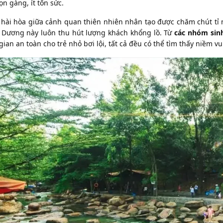
gọn gàng, ít tốn sức.
 hài hòa giữa cảnh quan thiên nhiên nhân tạo được chăm chút tỉ m
 Dương này luôn thu hút lượng khách khổng lồ. Từ
các nhóm sinh
ian an toàn cho trẻ nhỏ bơi lội, tất cả đều có thể tìm thấy niềm vui