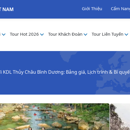
Giới Thiệu
Cẩm Nan
T NAM
i
Tour Hot 2026
Tour Khách Đoàn
Tour Liên Tuyến
i KDL Thủy Châu Bình Dương: Bảng giá, Lịch trình & Bí quy