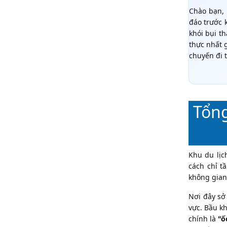
Chào bạn, 
đáo trước 
khói bụi t
thực nhất 
chuyến đi t
Tổng
Khu du lịc
cách chỉ t
không gian
Nơi đây sở
vực. Bầu kh
chính là
"ố