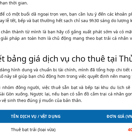
hạn thời gian.
 để có một buổi dã ngoại trọn vẹn, bạn cần lưu ý đến các khoản 
hay lễ tết, bếp và bạt thường hết sạch chỉ sau 9h30 sáng do lượng
 chân thành từ mình là bạn hãy cố gắng xuất phát sớm và có mặt 
 giải pháp an toàn hơn là chủ động mang theo bạt trải cá nhân
iết bảng giá dịch vụ cho thuê tại T
dàng hình dung và chuẩn bị tài chính, mình đã tổng hợp chi tiết c
số này sẽ giúp bạn chủ động hơn trong việc quyết định nên mang th
 nhóm đông người, việc thuê sẵn bạt và bếp tại khu du lịch sẽ 
Sài Gòn xuống. Ngược lại, nếu bạn có sẵn đồ cắm trại cá nhân gọ
 vệ sinh theo đúng ý muốn của bản thân.
TÊN DỊCH VỤ / VẬT DỤNG
ĐƠN GIÁ (V
Thuê bạt trải (loại vừa)
4