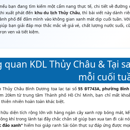
nếu bạn đang tìm kiếm một cẩm nang thực tế, chi tiết về đường đ
khi xuất phát đến
khu du lịch Thủy Châu
, thì bài viết này dành 
hành phố để đắm mình vào không gian xanh mát dịp cuối tuần. V
giúp bạn giải đáp mọi thắc mắc về giá vé, chất lượng nước suối, cũ
rọn vẹn và tiết kiệm.
 quan KDL Thủy Châu & Tại sa
mỗi cuối tu
h Thủy Châu Bình Dương tọa lạc tại số
55 ĐT743A, phường Bình 
ầm 20km từ trung tâm Thành phố Hồ Chí Minh, bạn chỉ mất khoả
 thiên nhiên hoàn toàn khác biệt.
 hữu diện tích rộng lớn với hàng ngàn cây xanh rợp bóng mát, k
ông khí trong lành tại đây chắc chắn sẽ giúp bạn xua tan đi cái n
c đảo xanh"
hiếm hoi giáp ranh Sài Gòn thực sự đáp ứng được mọi 