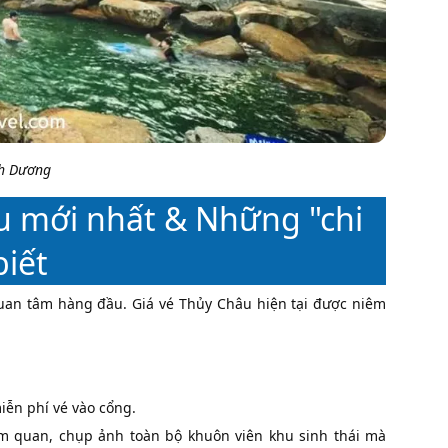
nh Dương
u mới nhất & Những "chi
biết
quan tâm hàng đầu. Giá vé Thủy Châu hiện tại được niêm
iễn phí vé vào cổng.
am quan, chụp ảnh toàn bộ khuôn viên khu sinh thái mà