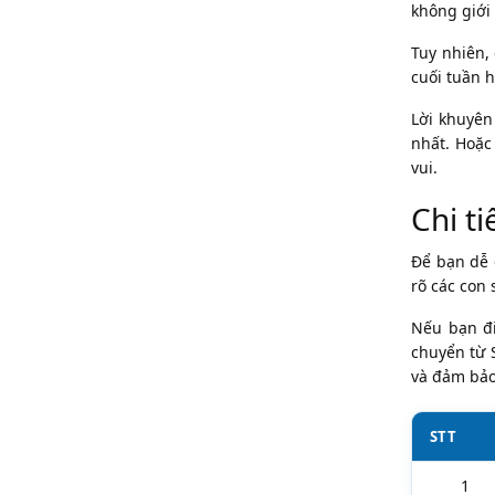
không giới 
Tuy nhiên,
cuối tuần 
Lời khuyên
nhất. Hoặc
vui.
Chi t
Để bạn dễ 
rõ các con 
Nếu bạn đi
chuyển từ 
và đảm bảo
STT
1