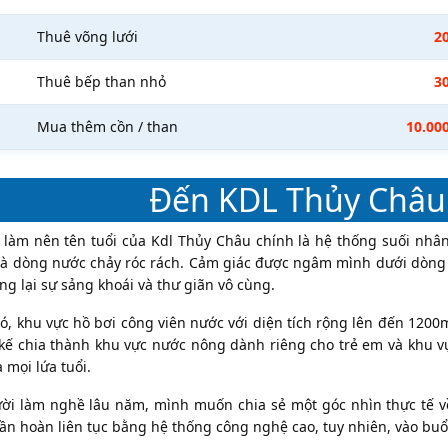
Thuê võng lưới
2
Thuê bếp than nhỏ
3
Mua thêm cồn / than
10.000
Đến KDL Thủy Châu 
làm nên tên tuổi của Kdl Thủy Châu chính là hệ thống suối nhân
à dòng nước chảy róc rách. Cảm giác được ngâm mình dưới dòng 
g lại sự sảng khoái và thư giãn vô cùng.
ó, khu vực hồ bơi công viên nước với diện tích rộng lên đến 1200
 kế chia thành khu vực nước nông dành riêng cho trẻ em và khu v
 mọi lứa tuổi.
ời làm nghề lâu năm, mình muốn chia sẻ một góc nhìn thực tế về
uần hoàn liên tục bằng hệ thống công nghệ cao, tuy nhiên, vào buổ