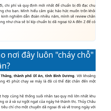
i, chi phí và quy định mới nhất để chuẩn bị đồ đạc chu
riêng cho bạn. Mình hiểu cảm giác háo hức muốn trốn khỏi
ới kinh nghiệm dẫn đoàn nhiều năm, mình sẽ review chân
ng như chia sẻ bí kíp chuẩn bị dã ngoại từ A đến Z để có
o nơi đây luôn "cháy chỗ"
ần?
Thắng, thành phố Dĩ An, tỉnh Bình Dương
. Với khoảng
ng 45 phút chạy xe máy là đã có thể đặt chân đến một
ết hợp cùng hệ thống suối nhân tạo quy mô lớn nhất khu
óng oi ả và sự ngột ngạt của ngày hè thành thị. Thủy Châu
tiêu chí cho một chuyến dã ngoại đi và về trong ngày với