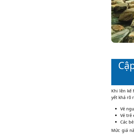
Cập
Khi lên kế
yết khá rõ 
Vé ngư
Vé trẻ
Các bé
Mức giá nà