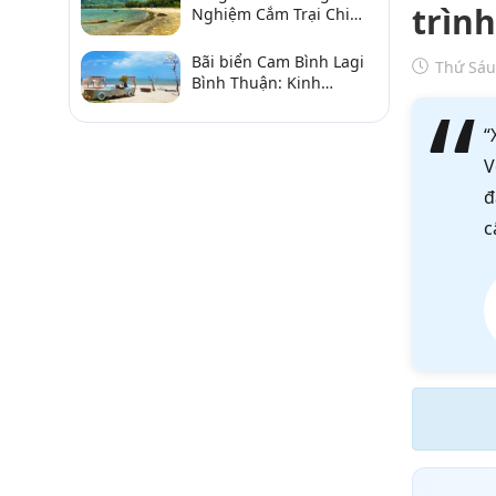
trìn
Nghiệm Cắm Trại Chi
Tiết Từ A–Z
Bãi biển Cam Bình Lagi
Thứ Sáu
Bình Thuận: Kinh
nghiệm đi chơi, ăn hải
sản, điểm gần
“
V
đ
c