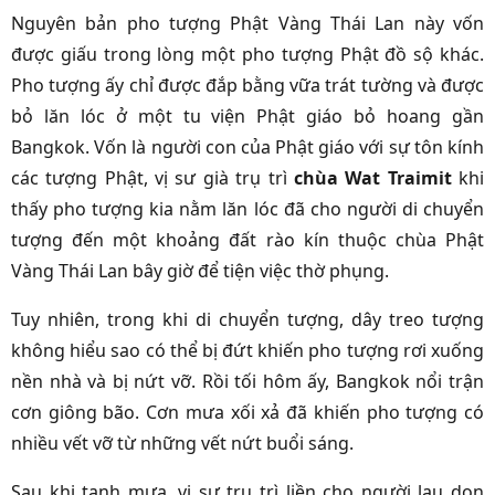
Nguyên bản pho tượng Phật Vàng Thái Lan này vốn
được giấu trong lòng một pho tượng Phật đồ sộ khác.
Pho tượng ấy chỉ được đắp bằng vữa trát tường và được
bỏ lăn lóc ở một tu viện Phật giáo bỏ hoang gần
Bangkok. Vốn là người con của Phật giáo với sự tôn kính
các tượng Phật, vị sư già trụ trì
chùa Wat Traimit
khi
thấy pho tượng kia nằm lăn lóc đã cho người di chuyển
tượng đến một khoảng đất rào kín thuộc chùa Phật
Vàng Thái Lan bây giờ để tiện việc thờ phụng.
Tuy nhiên, trong khi di chuyển tượng, dây treo tượng
không hiểu sao có thể bị đứt khiến pho tượng rơi xuống
nền nhà và bị nứt vỡ. Rồi tối hôm ấy, Bangkok nổi trận
cơn giông bão. Cơn mưa xối xả đã khiến pho tượng có
nhiều vết vỡ từ những vết nứt buổi sáng.
Sau khi tạnh mưa, vị sư trụ trì liền cho người lau dọn