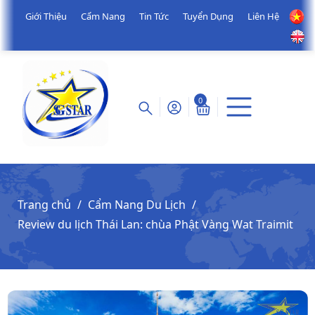
Giới Thiệu
Cẩm Nang
Tin Tức
Tuyển Dụng
Liên Hệ
0
Trang chủ
Cẩm Nang Du Lịch
Review du lịch Thái Lan: chùa Phật Vàng Wat Traimit