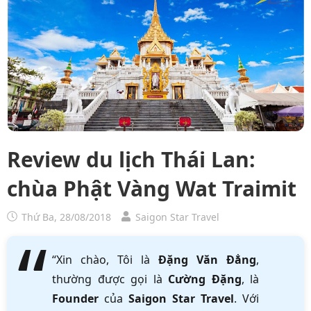
Review du lịch Thái Lan:
chùa Phật Vàng Wat Traimit
Thứ Ba, 28/08/2018
Saigon Star Travel
“Xin chào, Tôi là
Đặng Văn Đẳng
,
thường được gọi là
Cường Đặng
, là
Founder
của
Saigon Star Travel
. Với