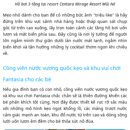
Hồ bơi 3 tầng tại resort Centara Mirage Resort Mũi Né
Mẹo nhỏ dành cho bạn để có những bức ảnh "triệu like" là hãy
đứng trên khu vực sảnh nhà hàng hoặc tháp quan sát chụp
góc từ trên cao xuống, lấy trọn toàn cảnh các tầng hồ bơi uốn
lượn và mặt biển phía sau. Đây cũng là nơi lý tưởng để người
lớn ngâm mình thư giãn dưới làn nước mát lạnh, ngắm nhìn
biển khơi và tận hưởng những ly cocktail thơm ngon khi chiều
về.
Công viên nước vương quốc kẹo và khu vui chơi
Fantasia cho các bé
Nếu gia đình bạn có con nhỏ, công viên nước vương quốc kẹo
và khu vui chơi Fantasia chắc chắn sẽ là thiên đường khiến các
bé phấn khích tột cùng. Nơi đây được thiết kế rực rỡ sắc màu
với những mô hình kẹo ngọt khổng lồ, các máng trượt nước
cảm giác mạnh an toàn, khu đổ nước từ trên cao và dòng sông
lười uốn lượn êm đềm cho bé thỏa sức nô đùa.