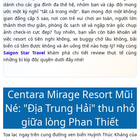
dành cho các gia đình đa thế hệ, nhóm bạn và cặp đôi mong
ước một kỳ nghỉ "tất cả trong một". Bạn mong đợi một không
gian đẳng cấp 5 sao, nơi con trẻ vui chơi an toàn, người lớn
thảnh thơi thư giãn, phòng ốc sạch sẽ và ngập tràn góc chụp
ảnh check-in cực đẹp? Tuy nhiên, bạn vẫn còn băn khoăn về
việc resort có tiện nghi không, xe buggy chờ lâu không, bãi
biển có tắm được không và ăn uống thế nào hợp lý? Hãy cùng
Saigon Star Travel
khám phá chi tiết review thực tế cùng
những bí kíp độc quyền dưới đây nhé!
Centara Mirage Resort Mũi
Né: "Địa Trung Hải" thu nhỏ
giữa lòng Phan Thiết
Tọa lạc ngay trên cung đường ven biển Huỳnh Thúc Kháng của