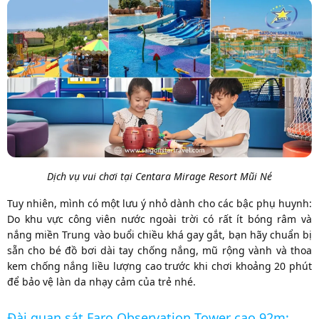
Dịch vụ vui chơi tại Centara Mirage Resort Mũi Né
Tuy nhiên, mình có một lưu ý nhỏ dành cho các bậc phụ huynh:
Do khu vực công viên nước ngoài trời có rất ít bóng râm và
nắng miền Trung vào buổi chiều khá gay gắt, bạn hãy chuẩn bị
sẵn cho bé đồ bơi dài tay chống nắng, mũ rộng vành và thoa
kem chống nắng liều lượng cao trước khi chơi khoảng 20 phút
để bảo vệ làn da nhạy cảm của trẻ nhé.
Đài quan sát Faro Observation Tower cao 92m: