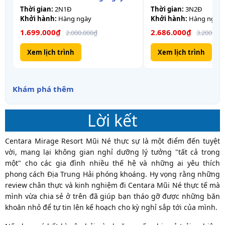
TpHCM
TpHCM
Thời gian:
2N1Đ
Thời gian:
3N2Đ
Khởi hành:
Hàng ngày
Khởi hành:
Hàng ngày
1.699.000₫
2.686.000₫
2.000.000₫
3.200.000
Xem lịch trình
Xem lịch trình
Khám phá thêm
Lời kết
Centara Mirage Resort Mũi Né thực sự là một điểm đến tuyệt
vời, mang lại không gian nghỉ dưỡng lý tưởng "tất cả trong
một" cho các gia đình nhiều thế hệ và những ai yêu thích
phong cách Địa Trung Hải phóng khoáng. Hy vọng rằng những
review chân thực và kinh nghiệm đi Centara Mũi Né thực tế mà
mình vừa chia sẻ ở trên đã giúp bạn tháo gỡ được những băn
khoăn nhỏ để tự tin lên kế hoạch cho kỳ nghỉ sắp tới của mình.