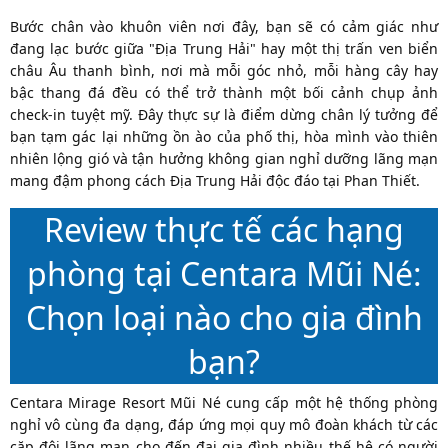
Bước chân vào khuôn viên nơi đây, bạn sẽ có cảm giác như
đang lạc bước giữa "Địa Trung Hải" hay một thị trấn ven biển
châu Âu thanh bình, nơi mà mỗi góc nhỏ, mỗi hàng cây hay
bậc thang đá đều có thể trở thành một bối cảnh chụp ảnh
check-in tuyệt mỹ. Đây thực sự là điểm dừng chân lý tưởng để
bạn tạm gác lại những ồn ào của phố thị, hòa mình vào thiên
nhiên lộng gió và tận hưởng không gian nghỉ dưỡng lãng mạn
mang đậm phong cách Địa Trung Hải độc đáo tại Phan Thiết.
Review thực tế các hạng
phòng tại Centara Mũi Né:
Chọn loại nào cho gia đình
bạn?
Centara Mirage Resort Mũi Né cung cấp một hệ thống phòng
nghỉ vô cùng đa dạng, đáp ứng mọi quy mô đoàn khách từ các
cặp đôi lãng mạn cho đến đại gia đình nhiều thế hệ có người