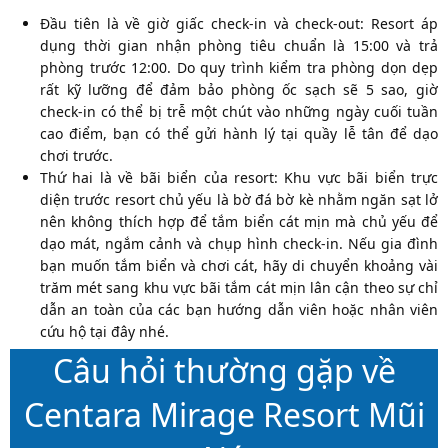
Đầu tiên là về giờ giấc check-in và check-out: Resort áp
dụng thời gian nhận phòng tiêu chuẩn là 15:00 và trả
phòng trước 12:00. Do quy trình kiểm tra phòng dọn dẹp
rất kỹ lưỡng để đảm bảo phòng ốc sạch sẽ 5 sao, giờ
check-in có thể bị trễ một chút vào những ngày cuối tuần
cao điểm, bạn có thể gửi hành lý tại quầy lễ tân để dạo
chơi trước.
Thứ hai là về bãi biển của resort: Khu vực bãi biển trực
diện trước resort chủ yếu là bờ đá bờ kè nhằm ngăn sạt lở
nên không thích hợp để tắm biển cát mịn mà chủ yếu để
dạo mát, ngắm cảnh và chụp hình check-in. Nếu gia đình
bạn muốn tắm biển và chơi cát, hãy di chuyển khoảng vài
trăm mét sang khu vực bãi tắm cát mịn lân cận theo sự chỉ
dẫn an toàn của các bạn hướng dẫn viên hoặc nhân viên
cứu hộ tại đây nhé.
Câu hỏi thường gặp về
Centara Mirage Resort Mũi