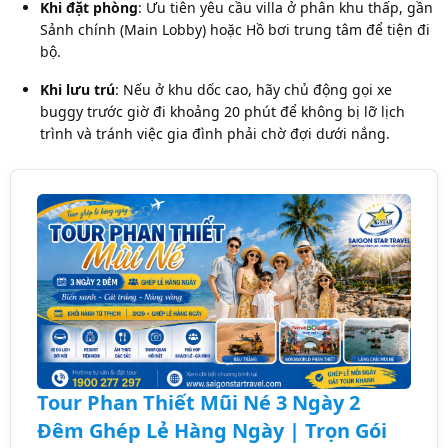
Khi đặt phòng
: Ưu tiên yêu cầu villa ở phân khu thấp, gần
Sảnh chính (Main Lobby) hoặc Hồ bơi trung tâm để tiện đi
bộ.
Khi lưu trú
: Nếu ở khu dốc cao, hãy chủ động gọi xe
buggy trước giờ đi khoảng 20 phút để không bị lỡ lịch
trình và tránh việc gia đình phải chờ đợi dưới nắng.
Tour Phan Thiết Mũi Né 3 Ngày 2
Đêm Ghép Lẻ Hàng Ngày | Trọn Gói