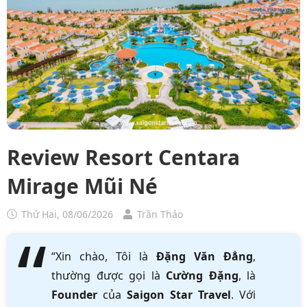
Review Resort Centara
Mirage Mũi Né
Thứ Hai, 08/06/2026
Trần Thảo
“Xin chào, Tôi là
Đặng Văn Đẳng
,
thường được gọi là
Cường Đặng
, là
Founder
của
Saigon Star Travel
. Với