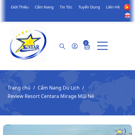
Giới Thiệu
Cẩm Nang
Tin Tức
Tuyển Dụng
Liên Hệ
0
Trang chủ
Cẩm Nang Du Lịch
Review Resort Centara Mirage Mũi Né