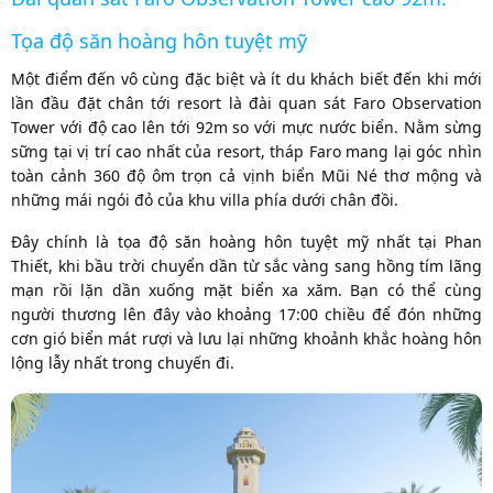
Tọa độ săn hoàng hôn tuyệt mỹ
Một điểm đến vô cùng đặc biệt và ít du khách biết đến khi mới
lần đầu đặt chân tới resort là đài quan sát Faro Observation
Tower với độ cao lên tới 92m so với mực nước biển. Nằm sừng
sững tại vị trí cao nhất của resort, tháp Faro mang lại góc nhìn
toàn cảnh 360 độ ôm trọn cả vịnh biển Mũi Né thơ mộng và
những mái ngói đỏ của khu villa phía dưới chân đồi.
Đây chính là tọa độ săn hoàng hôn tuyệt mỹ nhất tại Phan
Thiết, khi bầu trời chuyển dần từ sắc vàng sang hồng tím lãng
mạn rồi lặn dần xuống mặt biển xa xăm. Bạn có thể cùng
người thương lên đây vào khoảng 17:00 chiều để đón những
cơn gió biển mát rượi và lưu lại những khoảnh khắc hoàng hôn
lộng lẫy nhất trong chuyến đi.