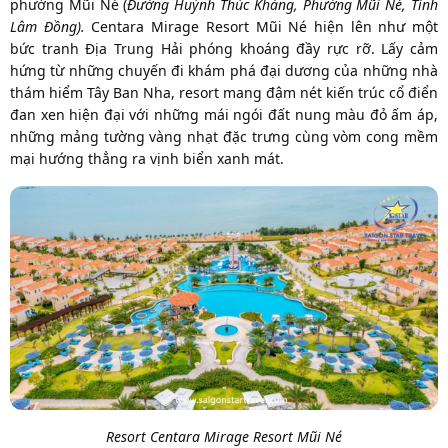
phường Mũi Né (
Đường Huỳnh Thúc Kháng, Phường Mũi Né, Tỉnh
Lâm Đồng).
Centara Mirage Resort Mũi Né hiện lên như một
bức tranh Địa Trung Hải phóng khoáng đầy rực rỡ. Lấy cảm
hứng từ những chuyến đi khám phá đại dương của những nhà
thám hiểm Tây Ban Nha, resort mang đậm nét kiến trúc cổ điển
đan xen hiện đại với những mái ngói đất nung màu đỏ ấm áp,
những mảng tường vàng nhạt đặc trưng cùng vòm cong mềm
mại hướng thẳng ra vịnh biển xanh mát.
Resort Centara Mirage Resort Mũi Né