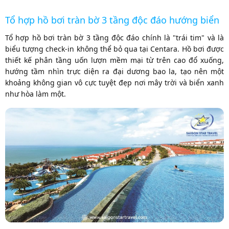
Tổ hợp hồ bơi tràn bờ 3 tầng độc đáo hướng biển
Tổ hợp hồ bơi tràn bờ 3 tầng độc đáo chính là "trái tim" và là
biểu tượng check-in không thể bỏ qua tại Centara. Hồ bơi được
thiết kế phân tầng uốn lượn mềm mại từ trên cao đổ xuống,
hướng tầm nhìn trực diện ra đại dương bao la, tạo nên một
khoảng không gian vô cực tuyệt đẹp nơi mây trời và biển xanh
như hòa làm một.