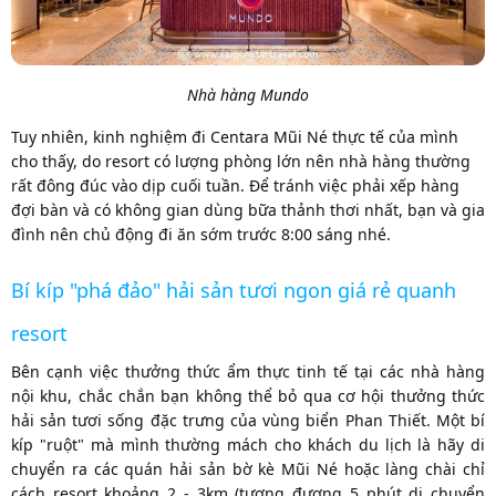
Nhà hàng Mundo
Tuy nhiên, kinh nghiệm đi Centara Mũi Né thực tế của mình
cho thấy, do resort có lượng phòng lớn nên nhà hàng thường
rất đông đúc vào dịp cuối tuần. Để tránh việc phải xếp hàng
đợi bàn và có không gian dùng bữa thảnh thơi nhất, bạn và gia
đình nên chủ động đi ăn sớm trước 8:00 sáng nhé.
Bí kíp "phá đảo" hải sản tươi ngon giá rẻ quanh
resort
Bên cạnh việc thưởng thức ẩm thực tinh tế tại các nhà hàng
nội khu, chắc chắn bạn không thể bỏ qua cơ hội thưởng thức
hải sản tươi sống đặc trưng của vùng biển Phan Thiết. Một bí
kíp "ruột" mà mình thường mách cho khách du lịch là hãy di
chuyển ra các quán hải sản bờ kè Mũi Né hoặc làng chài chỉ
cách resort khoảng 2 - 3km (tương đương 5 phút di chuyển