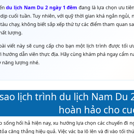
yến
du lịch Nam Du 2 ngày 1 đêm
đang là lựa chọn ưu tiê
 dịp cuối tuần. Tuy nhiên, với quỹ thời gian khá ngắn ngủi,
ờ tàu chạy, không biết sắp xếp thứ tự các điểm tham quan s
hất lượng.
bài viết này sẽ cung cấp cho bạn một lịch trình được tối
 hướng dẫn viên thực địa. Hãy cùng khám phá ngay cẩm nan
y năng lượng nhé.
 sao lịch trình du lịch Nam Du
hoàn hảo cho cu
p sống hối hả hiện nay, xu hướng lựa chọn các chuyến đi n
tỏa căng thẳng hiệu quả. Việc vác ba lô lên và đi vào tối th