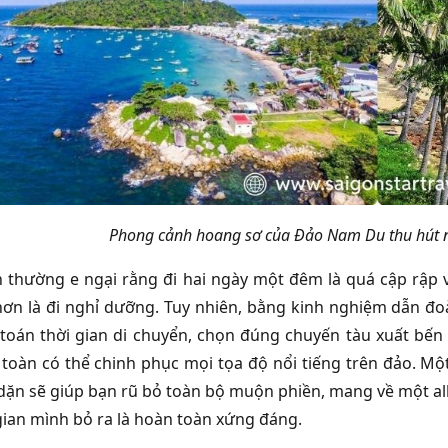
Phong cảnh hoang sơ của Đảo Nam Du thu hút n
 thường e ngại rằng đi hai ngày một đêm là quá cập rập và
ơn là đi nghỉ dưỡng. Tuy nhiên, bằng kinh nghiệm dẫn đ
 toán thời gian di chuyển, chọn đúng chuyến tàu xuất bến
toàn có thể chinh phục mọi tọa độ nổi tiếng trên đảo. M
 dặn sẽ giúp bạn rũ bỏ toàn bộ muộn phiền, mang về một al
gian mình bỏ ra là hoàn toàn xứng đáng.