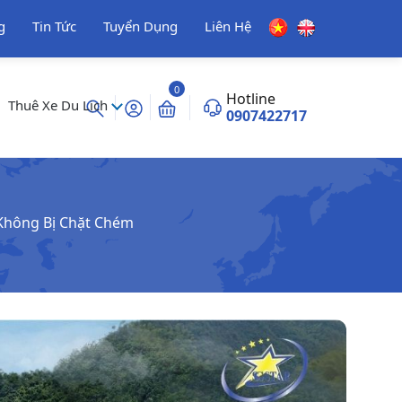
g
Tin Tức
Tuyển Dụng
Liên Hệ
0
Hotline
Thuê Xe Du Lịch
0907422717
 Không Bị Chặt Chém