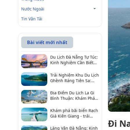
Nước Ngoài
Tin Vận Tải
Bài viết mới nhất
Du Lịch Đà Nẵng Tự Túc:
Kinh Nghiệm Cần Biết
Để Trải Nghiệm Tuyệt
Vời
Trải Nghiệm Khu Du Lịch
Ghềnh Ráng Tiên Sa:
Điểm Đến Không Thể Bỏ
Qua
Địa Điểm Du Lịch La Gi
Bình Thuận: Khám Phá 6
Điểm Đến Đáng Ghé
2026
Khám phá bãi biển Rạch
Giá Kiên Giang - trải
Đi N
nghiệm biển hấp dẫn
Làng Vân Đà Nẵng: Kinh