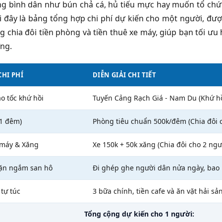
g bình dân như bún chả cá, hủ tiếu mực hay muốn tổ chứ
i đây là bảng tổng hợp chi phí dự kiến cho một người, đượ
g chia đôi tiền phòng và tiền thuê xe máy, giúp bạn tối ưu
ờng.
HI PHÍ
DIỄN GIẢI CHI TIẾT
ao tốc khứ hồi
Tuyến Cảng Rạch Giá - Nam Du (Khứ hồ
(1 đêm)
Phòng tiêu chuẩn 500k/đêm (Chia đôi 
 máy & Xăng
Xe 150k + 50k xăng (Chia đôi cho 2 ngư
lặn ngắm san hô
Đi ghép ghe người dân nửa ngày, bao 
tự túc
3 bữa chính, tiền cafe và ăn vặt hải sả
Tổng cộng dự kiến cho 1 người: