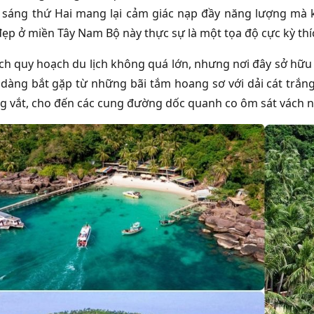
 sáng thứ Hai mang lại cảm giác nạp đầy năng lượng mà
đẹp ở miền Tây Nam Bộ này thực sự là một tọa độ cực kỳ t
ích quy hoạch du lịch không quá lớn, nhưng nơi đây sở hữu
 dàng bắt gặp từ những bãi tắm hoang sơ với dải cát trắn
g vắt, cho đến các cung đường dốc quanh co ôm sát vách nú