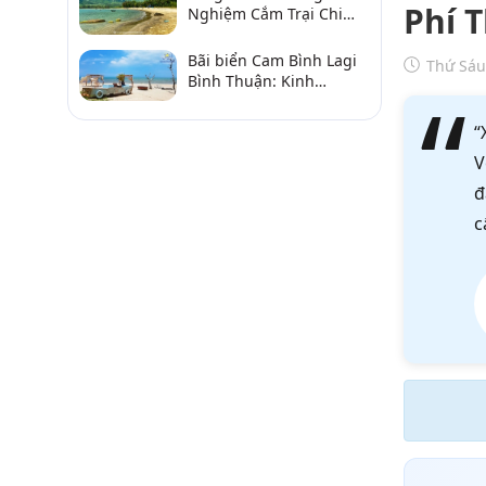
Phí 
Nghiệm Cắm Trại Chi
Tiết Từ A–Z
Bãi biển Cam Bình Lagi
Thứ Sáu
Bình Thuận: Kinh
nghiệm đi chơi, ăn hải
sản, điểm gần
“
V
đ
c