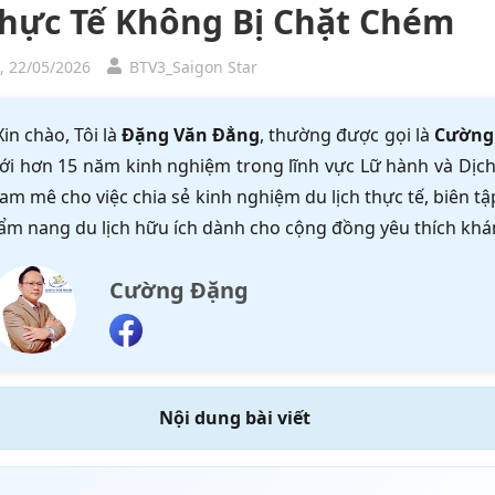
Thực Tế Không Bị Chặt Chém
, 22/05/2026
BTV3_Saigon Star
Xin chào, Tôi là
Đặng Văn Đẳng
, thường được gọi là
Cường
ới hơn 15 năm kinh nghiệm trong lĩnh vực Lữ hành và Dịch 
am mê cho việc chia sẻ kinh nghiệm du lịch thực tế, biên 
ẩm nang du lịch hữu ích dành cho cộng đồng yêu thích khá
Cường Đặng
Nội dung bài viết