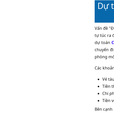
Dự t
Vấn đề "Đ
tự túc ra
dự toán
C
chuyến đi
phòng mới
Các khoản
Vé tà
Tiền 
Chi p
Tiền 
Bên cạnh 