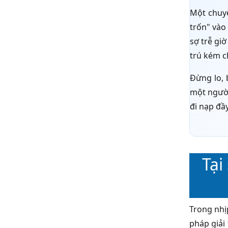
Một chu
trốn" vào
sợ trễ gi
trú kém c
Đừng lo, 
một người
đi nạp đầ
Tại
Trong nhị
pháp giải 