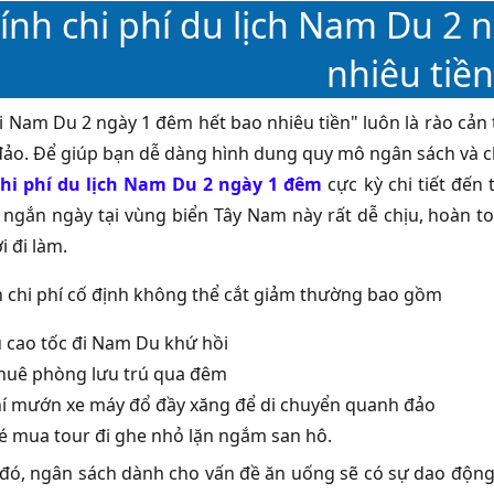
ính chi phí du lịch Nam Du 2 
nhiêu tiền
i Nam Du 2 ngày 1 đêm hết bao nhiêu tiền" luôn là rào cản
 đảo. Để giúp bạn dễ dàng hình dung quy mô ngân sách và ch
hi phí du lịch Nam Du 2 ngày 1 đêm
cực kỳ chi tiết đế
 ngắn ngày tại vùng biển Tây Nam này rất dễ chịu, hoàn to
 đi làm.
 chi phí cố định không thể cắt giảm thường bao gồm
u cao tốc đi Nam Du khứ hồi
thuê phòng lưu trú qua đêm
hí mướn xe máy đổ đầy xăng để di chuyển quanh đảo
vé mua tour đi ghe nhỏ lặn ngắm san hô.
đó, ngân sách dành cho vấn đề ăn uống sẽ có sự dao động 