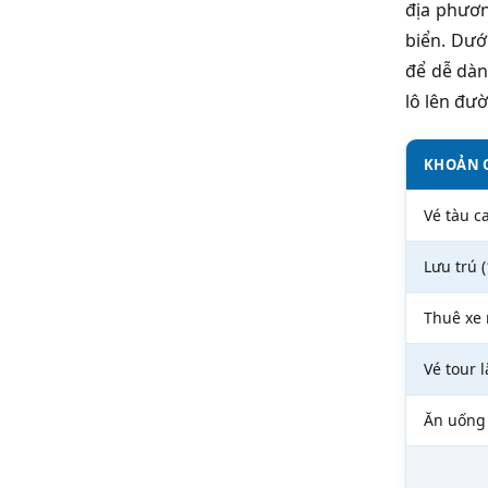
địa phươn
biển. Dướ
để dễ dàn
lô lên đư
KHOẢN C
Vé tàu c
Lưu trú 
Thuê xe
Vé tour 
Ăn uống 