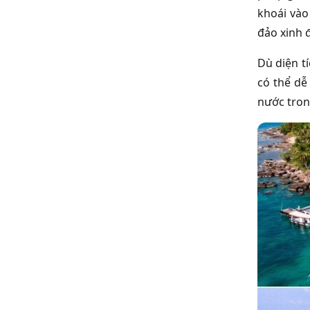
khoái vào
đảo xinh 
Dù diện t
có thể dễ
nước tron