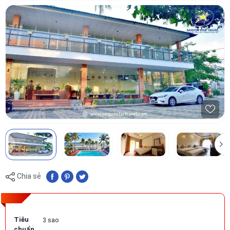
Chia sẻ
Tiêu
3 sao
chuẩn