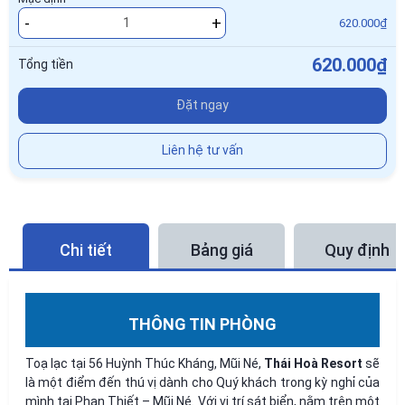
-
+
620.000₫
620.000₫
Tổng tiền
Đặt ngay
Liên hệ tư vấn
Chi tiết
Bảng giá
Quy định
THÔNG TIN PHÒNG
Toạ lạc tại 56 Huỳnh Thúc Kháng, Mũi Né,
Thái Hoà Resort
sẽ
là một điểm đến thú vị dành cho Quý khách trong kỳ nghỉ của
mình tại Phan Thiết – Mũi Né. Với vị trí sát biển, nằm trên một