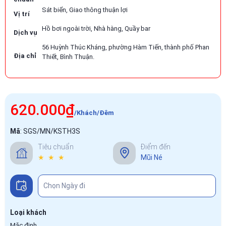
Sát biển, Giao thông thuận lợi
Vị trí
Hồ bơi ngoài trời, Nhà hàng, Quầy bar
Dịch vụ
56 Huỳnh Thúc Kháng, phường Hàm Tiến, thành phố Phan
Địa chỉ
Thiết, Bình Thuận.
620.000₫
/Khách/Đêm
Mã
:
SGS/MN/KSTH3S
Tiêu chuẩn
Điểm đến
★ ★ ★
Mũi Né
Loại khách
Mặc định