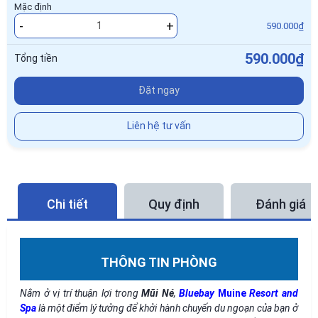
Mặc định
-
+
590.000₫
590.000₫
Tổng tiền
Đặt ngay
Liên hệ tư vấn
Chi tiết
Quy định
Đánh giá
THÔNG TIN PHÒNG
Nằm ở vị trí thuận lợi trong
Mũi Né
,
Bluebay
Mu
ine
Resort and
Spa
là một điểm lý tưởng để khởi hành chuyến du ngoạn của bạn ở