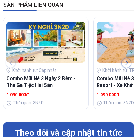
SẢN PHẨM LIÊN QUAN
Khởi hành từ: Cập nhật
Khởi hành từ: TP 
Combo Mũi Né 3 Ngày 2 Đêm -
Combo Mũi Né 3 
Thả Ga Tiệc Hải Sản
Resort - Xe Khứ H
1.090.000₫
1.090.000₫
Thời gian: 3N2Đ
Thời gian: 3N2Đ
Theo dõi và cập nhật tin tức