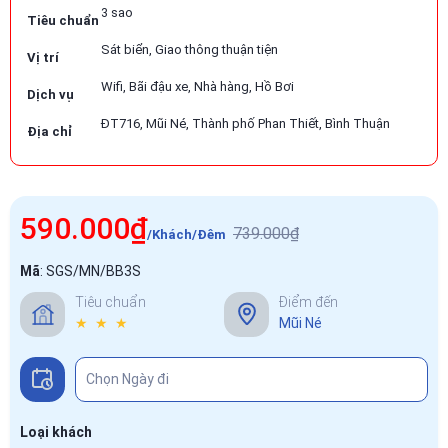
3 sao
Tiêu chuẩn
Sát biển, Giao thông thuận tiện
Vị trí
Wifi, Bãi đậu xe, Nhà hàng, Hồ Bơi
Dịch vụ
ĐT716, Mũi Né, Thành phố Phan Thiết, Bình Thuận
Địa chỉ
590.000₫
739.000₫
/Khách/Đêm
Mã
:
SGS/MN/BB3S
Tiêu chuẩn
Điểm đến
★ ★ ★
Mũi Né
Loại khách