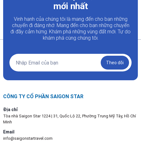
mới nhất
Vinh hạnh của chúng tôi là mang đến cho bạn những
chuyến đi đáng nhớ. Mang đến cho bạn những chuyến
đi đầy
cảm hứng. Khám phá những vùng đất mới. Tự do
khám phá cùng chúng tôi.
Theo dõi
CÔNG TY CỔ PHẦN SAIGON STAR
Địa chỉ
Tòa nhà Saigon Star 1224 | 31, Quốc Lộ 22, Phường Trung Mỹ Tây, Hồ Chí
Minh
Email
info@saigonstartravel.com