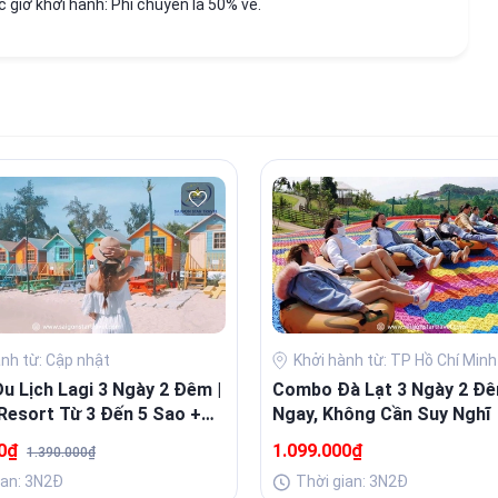
 giờ khởi hành: Phí chuyển là 50% vé.
ành từ: Cập nhật
Khởi hành từ: TP Hồ Chí Minh
 Lịch Lagi 3 Ngày 2 Đêm |
Combo Đà Lạt 3 Ngày 2 Đê
Resort Từ 3 Đến 5 Sao +
Ngay, Không Cần Suy Nghĩ
Sang
00₫
1.099.000₫
1.390.000₫
ian: 3N2Đ
Thời gian: 3N2Đ