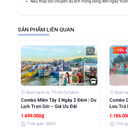
Nếu thay đổi chuyến du lịch trong vòng 48h ngày trước
SẢN PHẨM LIÊN QUAN
- 15%
Khởi hành từ: TP Hồ Chí Minh
Khởi h
Combo Miền Tây 3 Ngày 2 Đêm | Du
Combo Du
Lịch Trọn Gói – Giá Ưu Đãi
Lưu Trú 
Buffet 
1.499.000₫
1.186.0
Thời gian: 3N2Đ
Thời g