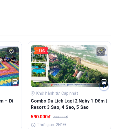
- 16%
Khởi hành từ: Cập nhật
K
m – Đi
Combo Du Lịch Lagi 2 Ngày 1 Đêm |
Com
Resort 3 Sao, 4 Sao, 5 Sao
| Tr
590.000₫
1.0
700.000₫
Thời gian: 2N1Đ
T