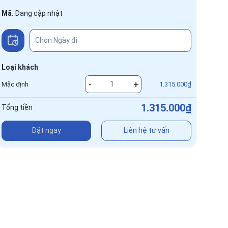
Mã
:
Đang cập nhật
Loại khách
-
+
Mặc định
1.315.000₫
1.315.000₫
Tổng tiền
Đặt ngay
Liên hệ tư vấn