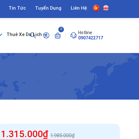
Tin Tức
Tuyển Dụng
Liên Hệ
0
Hotline
Thuê Xe Du Lịch
0907422717
1.315.000₫
1.985.000₫