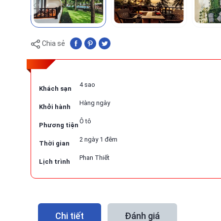
Chia sẻ
4 sao
Khách sạn
Hàng ngày
Khởi hành
Ô tô
Phương tiện
2 ngày 1 đêm
Thời gian
Phan Thiết
Lịch trình
Chi tiết
Đánh giá