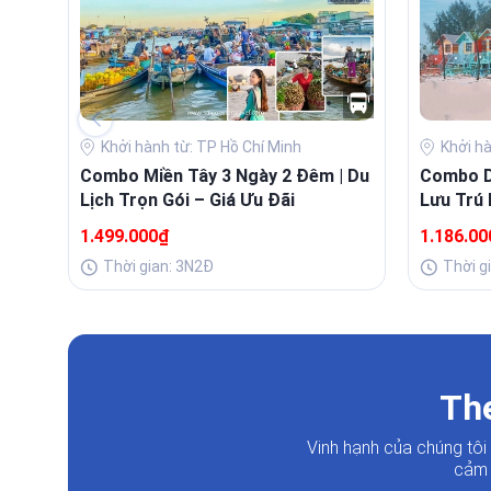
Khởi hành từ: TP Hồ Chí Minh
Khởi h
Combo Miền Tây 3 Ngày 2 Đêm | Du
Combo Du
Lịch Trọn Gói – Giá Ưu Đãi
Lưu Trú 
Buffet 
1.499.000₫
1.186.0
Thời gian: 3N2Đ
Thời g
The
Vinh hạnh của chúng tô
cảm 