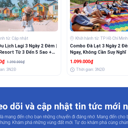
ành từ: Cập nhật
Khởi hành từ: TP Hồ Chí Minh
 Lịch Lagi 3 Ngày 2 Đêm |
Combo Đà Lạt 3 Ngày 2 Đê
Resort Từ 3 Đến 5 Sao +
Ngay, Không Cần Suy Nghĩ
Sang
00₫
1.099.000₫
1.390.000₫
ian: 3N2Đ
Thời gian: 3N2Đ
o dõi và cập nhật tin tức mới 
i là mang đến cho bạn những chuyến đi đáng nhớ. Mang đến cho 
hứng. Khám phá những vùng đất mới. Tự do khám phá cùng chúng