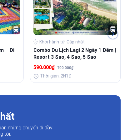
Khởi hành từ: Cập nhật
K
m – Đi
Combo Du Lịch Lagi 2 Ngày 1 Đêm |
Com
Resort 3 Sao, 4 Sao, 5 Sao
| Tr
590.000₫
1.0
700.000₫
Thời gian: 2N1Đ
T
nhất
bạn những chuyến đi đầy
 tôi.