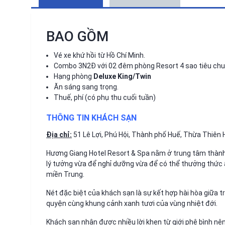
BAO GỒM
Vé xe khứ hồi từ Hồ Chí Minh.
Combo 3N2Đ với 02 đêm phòng Resort 4 sao tiêu ch
Hạng phòng
Deluxe King/Twin
Ăn sáng sang trọng.
Thuế, phí (có phụ thu cuối tuần)
THÔNG TIN KHÁCH SẠN
Địa chỉ:
51 Lê Lợi, Phú Hội, Thành phố Huế, Thừa Thiên 
Hương Giang Hotel Resort & Spa nằm ở trung tâm thành
lý tưởng vừa để nghỉ dưỡng vừa để có thể thưởng thức
miền Trung.
Nét đặc biệt của khách sạn là sự kết hợp hài hòa giữa 
quyện cùng khung cảnh xanh tươi của vùng nhiệt đới.
Khách sạn nhận được nhiều lời khen từ giới phê bình nê