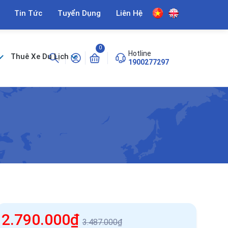
Tin Tức
Tuyển Dụng
Liên Hệ
0
Hotline
Thuê Xe Du Lịch
1900277297
2.790.000₫
3.487.000₫