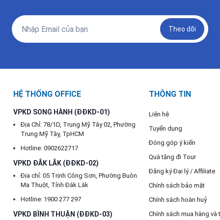
Theo dõi
HỆ THỐNG OFFICE
THÔNG TIN
VPKD SONG HÀNH (ĐĐKD-01)
Liên hệ
Địa Chỉ: 78/1D, Trung Mỹ Tây 02, Phường
Tuyển dụng
Trung Mỹ Tây, TpHCM
Đóng góp ý kiến
Hotline: 0902622717
Quà tặng đi Tour
VPKD ĐẮK LẮK (ĐĐKD-02)
Đăng ký Đại lý / Affiliate
Địa chỉ: 05 Trịnh Công Sơn, Phường Buôn
Ma Thuột, Tỉnh Đắk Lắk
Chính sách bảo mật
Hotline: 1900 277 297
Chính sách hoàn huỷ
VPKD BÌNH THUẬN (ĐĐKD-03)
Chính sách mua hàng và 