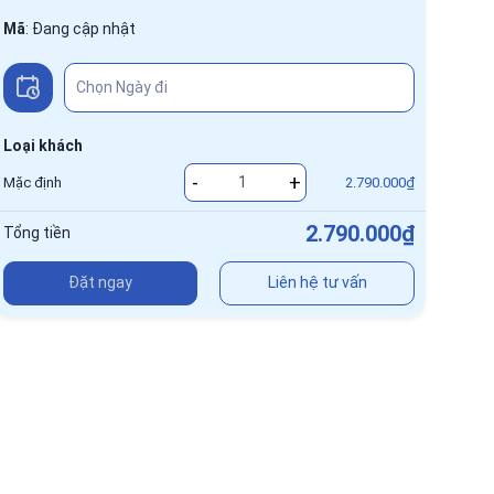
Mã
:
Đang cập nhật
Loại khách
-
+
Mặc định
2.790.000₫
2.790.000₫
Tổng tiền
Đặt ngay
Liên hệ tư vấn