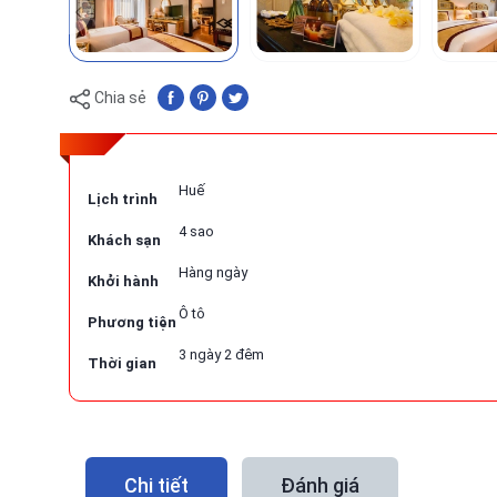
Chia sẻ
Huế
Lịch trình
4 sao
Khách sạn
Hàng ngày
Khởi hành
Ô tô
Phương tiện
3 ngày 2 đêm
Thời gian
Chi tiết
Đánh giá