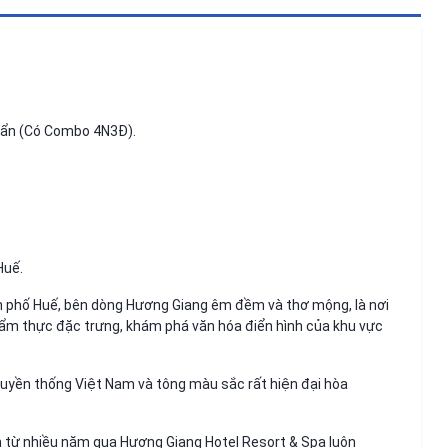
uẩn (Có Combo 4N3Đ).
Huế.
 phố Huế, bên dòng Hương Giang êm đềm và thơ mộng, là nơi
 ẩm thực đặc trưng, khám phá văn hóa điển hình của khu vực
truyền thống Việt Nam và tông màu sắc rất hiện đại hòa
n từ nhiều năm qua Hương Giang Hotel Resort & Spa luôn