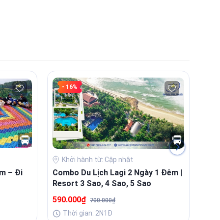
- 16%
Khởi hành từ: Cập nhật
K
m – Đi
Combo Du Lịch Lagi 2 Ngày 1 Đêm |
Com
Resort 3 Sao, 4 Sao, 5 Sao
| Tr
590.000₫
1.0
700.000₫
Thời gian: 2N1Đ
T