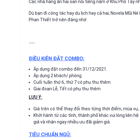
Các nhà hàng ăn hải sản nổi tiếng nằm ở Khu Phố Tây n
Dù bạn đi công tác hay du lịch hay cả hai, Novela Mũi 
Phan Thiết trở nên đáng nhớ.
----
ĐIỀU KIỆN ĐẶT COMBO:
Áp dụng đặt combo đến 31/12/2021.
Áp dụng 2 khách/ phòng
Cuối tuần thứ 6, thứ 7 có phụ thu thêm
Giai đoạn Lễ, Tết có phụ thu thêm
LƯU Ý:
Giá trên có thể thay đổi theo từng thời điểm, mùa vụ,
Khởi hành từ các tỉnh, thành phố khác vui lòng liên hệ
giá và nhận ngay nhiều ưu đãi giảm giá.
TIÊU CHUẨN NGỦ: