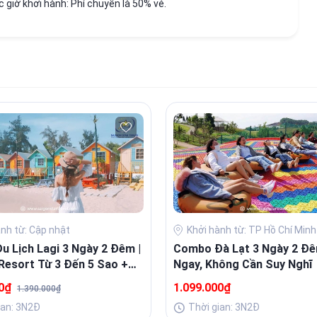
 giờ khởi hành: Phí chuyển là 50% vé.
ành từ: Cập nhật
Khởi hành từ: TP Hồ Chí Minh
 Lịch Lagi 3 Ngày 2 Đêm |
Combo Đà Lạt 3 Ngày 2 Đê
Resort Từ 3 Đến 5 Sao +
Ngay, Không Cần Suy Nghĩ
Sang
00₫
1.099.000₫
1.390.000₫
ian: 3N2Đ
Thời gian: 3N2Đ