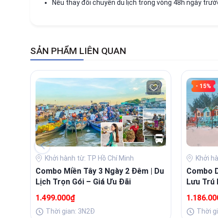
Nếu thay đổi chuyến du lịch trong vòng 48h ngày trước
SẢN PHẨM LIÊN QUAN
- 15%
Khởi hành từ: TP Hồ Chí Minh
Khởi h
Combo Miền Tây 3 Ngày 2 Đêm | Du
Combo Du
Lịch Trọn Gói – Giá Ưu Đãi
Lưu Trú 
Buffet 
1.499.000₫
1.186.0
Thời gian: 3N2Đ
Thời g