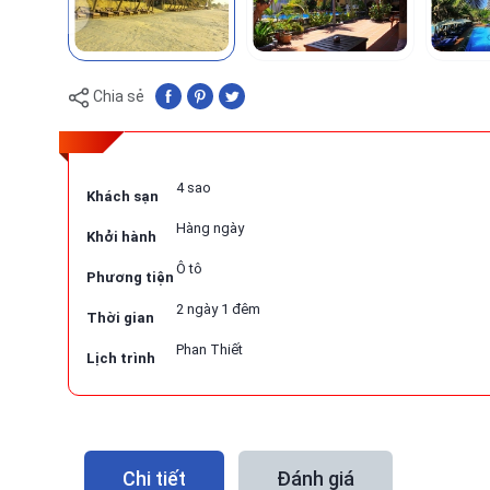
Chia sẻ
4 sao
Khách sạn
Hàng ngày
Khởi hành
Ô tô
Phương tiện
2 ngày 1 đêm
Thời gian
Phan Thiết
Lịch trình
Chi tiết
Đánh giá