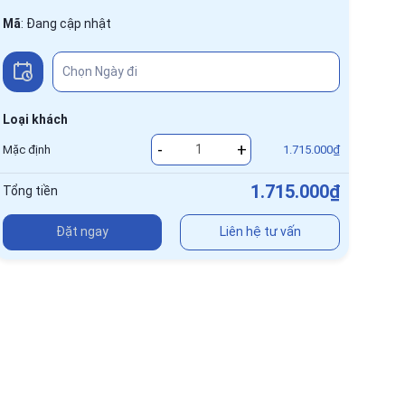
Mã
:
Đang cập nhật
Loại khách
-
+
Mặc định
1.715.000₫
1.715.000₫
Tổng tiền
Đặt ngay
Liên hệ tư vấn