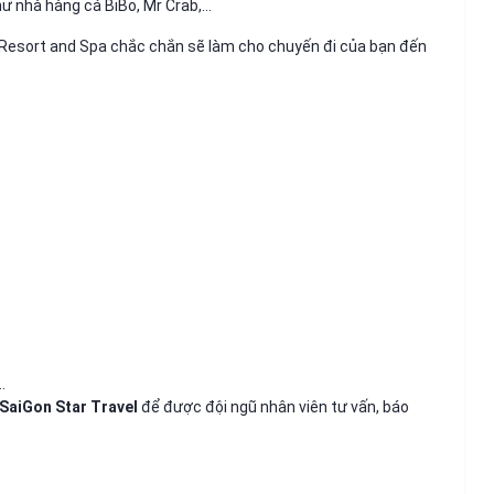
hư nhà hàng cá BiBo, Mr Crab,…
Né Resort and Spa chắc chắn sẽ làm cho chuyến đi của bạn đến
…
SaiGon Star Travel
để được đội ngũ nhân viên tư vấn, báo