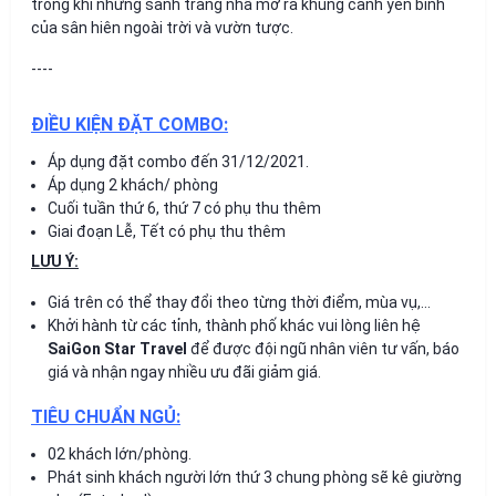
trong khi những sảnh trang nhã mở ra khung cảnh yên bình
của sân hiên ngoài trời và vườn tược.
----
ĐIỀU KIỆN ĐẶT COMBO:
Áp dụng đặt combo đến 31/12/2021.
Áp dụng 2 khách/ phòng
Cuối tuần thứ 6, thứ 7 có phụ thu thêm
Giai đoạn Lễ, Tết có phụ thu thêm
LƯU Ý:
Giá trên có thể thay đổi theo từng thời điểm, mùa vụ,…
Khởi hành từ các tỉnh, thành phố khác vui lòng liên hệ
SaiGon Star Travel
để được đội ngũ nhân viên tư vấn, báo
giá và nhận ngay nhiều ưu đãi giảm giá.
TIÊU CHUẨN NGỦ:
02 khách lớn/phòng.
Phát sinh khách người lớn thứ 3 chung phòng sẽ kê giường