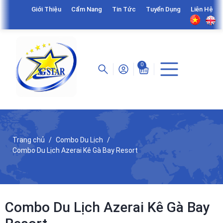
Giới Thiệu
Cẩm Nang
Tin Tức
Tuyển Dụng
Liên Hệ
0
Trang chủ
Combo Du Lịch
Combo Du Lịch Azerai Kê Gà Bay Resort
Combo Du Lịch Azerai Kê Gà Bay