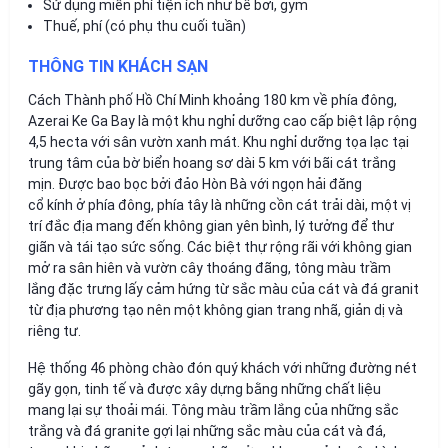
Sử dụng miễn phí tiện ích như bể bơi, gym
Thuế, phí (có phụ thu cuối tuần)
THÔNG TIN KHÁCH SẠN
Cách Thành phố Hồ Chí Minh khoảng 180 km về phía đông,
Azerai Ke Ga Bay là một khu nghỉ dưỡng cao cấp biệt lập rộng
4,5 hecta với sân vườn xanh mát. Khu nghỉ dưỡng tọa lạc tại
trung tâm của bờ biển hoang sơ dài 5 km với bãi cát trắng
mịn. Được bao bọc bởi đảo Hòn Bà với ngọn hải đăng
cổ kính ở phía đông, phía tây là những cồn cát trải dài, một vị
trí đắc địa mang đến không gian yên bình, lý tưởng để thư
giãn và tái tạo sức sống. Các biệt thự rộng rãi với không gian
mở ra sân hiên và vườn cây thoáng đãng, tông màu trầm
lắng đặc trưng lấy cảm hứng từ sắc màu của cát và đá granit
từ địa phương tạo nên một không gian trang nhã, giản dị và
riêng tư.
Hệ thống 46 phòng chào đón quý khách với những đường nét
gãy gọn, tinh tế và được xây dựng bằng những chất liệu
mang lại sự thoải mái. Tông màu trầm lắng của những sắc
trắng và đá granite gợi lại những sắc màu của cát và đá,