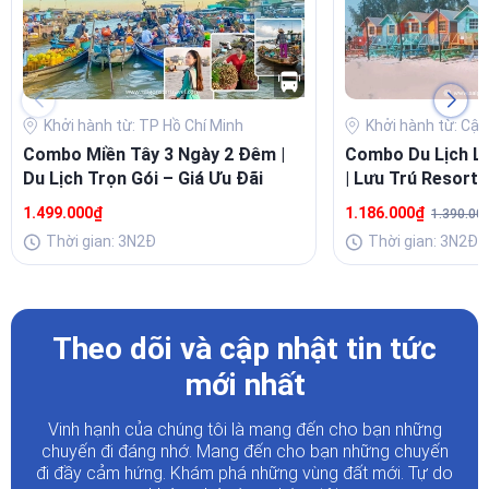
Khởi hành từ: TP Hồ Chí Minh
Khởi hành từ: Cập
Combo Miền Tây 3 Ngày 2 Đêm |
Combo Du Lịch L
Du Lịch Trọn Gói – Giá Ưu Đãi
| Lưu Trú Resort 
Buffet Sang
1.499.000₫
1.186.000₫
1.390.00
Thời gian: 3N2Đ
Thời gian: 3N2Đ
Theo dõi và cập nhật tin tức
mới nhất
Vinh hạnh của chúng tôi là mang đến cho bạn những
chuyến đi đáng nhớ. Mang đến cho bạn những chuyến
đi đầy
cảm hứng. Khám phá những vùng đất mới. Tự do