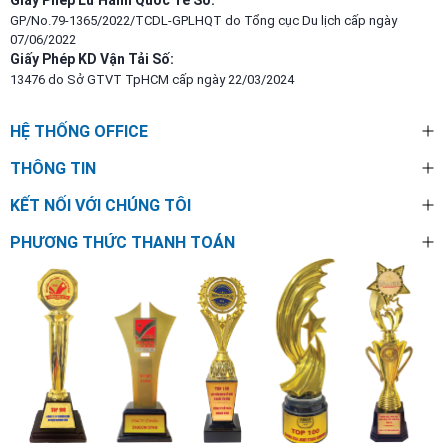
Giấy Phép Lữ Hành Quốc Tế Số:
GP/No.79-1365/2022/TCDL-GPLHQT do Tổng cục Du lịch cấp ngày
07/06/2022
Giấy Phép KD Vận Tải Số:
13476 do Sở GTVT TpHCM cấp ngày 22/03/2024
HỆ THỐNG OFFICE
THÔNG TIN
KẾT NỐI VỚI CHÚNG TÔI
PHƯƠNG THỨC THANH TOÁN