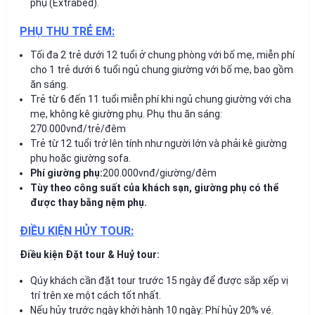
phụ (Extrabed).
PHỤ THU TRẺ EM:
Tối đa 2 trẻ dưới 12 tuổi ở chung phòng với bố mẹ, miễn phí
cho 1 trẻ dưới 6 tuổi ngủ chung giường với bố mẹ, bao gồm
ăn sáng.
Trẻ từ 6 đến 11 tuổi miễn phí khi ngủ chung giường với cha
mẹ, không kê giường phụ. Phụ thu ăn sáng:
270.000vnđ/trẻ/đêm
Trẻ từ 12 tuổi trở lên tính như người lớn và phải kê giường
phụ hoặc giường sofa.
Phí giường phụ:
200.000vnđ/giường/đêm
Tùy theo công suất của khách sạn, giường phụ có thể
được thay bằng nệm phụ.
ĐIỀU KIỆN HỦY TOUR:
Điều kiện Đặt tour & Huỷ tour:
Qúy khách cần đặt tour trước 15 ngày để được sắp xếp vị
trí trên xe một cách tốt nhất.
Nếu hủy trước ngày khởi hành 10 ngày: Phí hủy 20% vé.