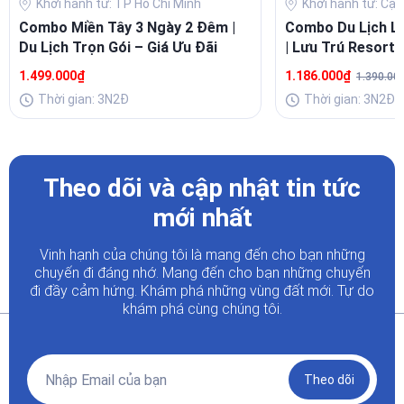
Khởi hành từ: TP Hồ Chí Minh
Khởi hành từ: Cập
Combo Miền Tây 3 Ngày 2 Đêm |
Combo Du Lịch L
Du Lịch Trọn Gói – Giá Ưu Đãi
| Lưu Trú Resort 
Buffet Sang
1.499.000₫
1.186.000₫
1.390.00
Thời gian: 3N2Đ
Thời gian: 3N2Đ
Theo dõi và cập nhật tin tức
mới nhất
Vinh hạnh của chúng tôi là mang đến cho bạn những
chuyến đi đáng nhớ. Mang đến cho bạn những chuyến
đi đầy
cảm hứng. Khám phá những vùng đất mới. Tự do
khám phá cùng chúng tôi.
Theo dõi