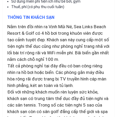
Sử dụng miễn phí tiện ích như bể bơi, gym
Thuế, phí (có phụ thu cuối tuần)
THÔNG TIN KHÁCH SẠN
Nằm trên đồi nhìn ra Vịnh Mũi Né, Sea Links Beach
Resort & Golf có 4 hồ bơi trong khuôn viên được
tạo cảnh tuyệt đẹp. Khách sạn này cung cấp một số
tiện nghi thể dục cũng như phòng nghỉ trang nhã với
lối bài trí rộng rãi và WiFi miễn phí. Bãi biển gần nhất
nằm cách chỗ nghỉ 100 m.
Tất cả phòng nghỉ tại đây đều có ban công riêng
nhìn ra hồ bơi hoặc biển. Các phòng gắn máy điều
hòa rộng rãi được trang bị TV truyền hình cáp màn
hình phẳng, két an toàn và tủ lạnh.
Đối với những khách muốn rèn luyện sức khỏe,
khách sạn có trung tâm thể dục đầy đủ tiện nghi và
các sân tennis. Trong số các tiện nghi 5 sao của
khách sạn còn có sân golf đẳng cấp thế giới và spa