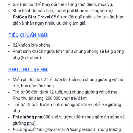
Giá trên có thể thay đổi theo từng thời điểm, mùa vụ,…
Khởi hành từ các tỉnh, thành phố khác vui lòng liên hệ
SaiGon Star Travel
để được đội ngũ nhân viên tư vấn, báo
giá và nhận ngay nhiều ưu đãi giảm giá.
TIÊU CHUẨN NGỦ:
02 khách lớn/phòng.
Phát sinh khách người lớn thứ 3 chung phòng sẽ kê giường
phụ (Extrabed).
PHỤ THU TRẺ EM:
Miễn phí tối đa 02 trẻ dưới 06 tuổi ngủ chung giường với bố
mẹ, bao gồm ăn sáng.
Trẻ từ 06 đến dưới 12 tuổi, ngủ chung giường với bố mẹ.
Phụ thu ăn sáng: 200.000 vnđ/trẻ/đêm
Trẻ từ 12 tuổi trở lên tính như người lớn và phải kê giường
phụ.
Phí giường phụ:
000 vnđ/giường/đêm (bao gồm ăn sáng và
giường phụ)
Vui lòng xuất trình giấy khai sinh hoặc passport. Trong trường