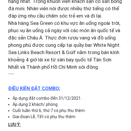
hạng nhất. Trong khuôn viên khách sạn có sân bóng
đá mini. Nhân viên nói được nhiều thứ tiếng có thể
đáp ứng nhu cầu chăm sóc trẻ em và đi lại.
Nhà hàng Sea Green có khu vực ăn uống ngoài trời,
phục vụ ăn uống cả ngày với các món ăn quốc tế và
đặc sản Châu Á. Thực đơn rượu vang và đồ uống
phong phú được cung cấp tại quầy bar White Night.
Sea Links Beach Resort & Golf nằm trong bán kính
khoảng 4 giờ lái xe từ sân bay quốc tế Tân Sơn
Nhất và Thành phố Hồ Chí Minh sôi động.
----
ĐIỀU KIỆN ĐẶT COMBO:
Áp dụng đặt combo đến 31/12/2021.
Áp dụng 2 khách/ phòng
Cuối tuần thứ 6, thứ 7 có phụ thu thêm
Giai đoạn Lễ, Tết có phụ thu thêm
LƯU Ý: