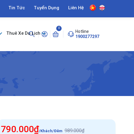
Tin Tức
Tuyển Dụng
Liên Hệ
0
Hotline
Thuê Xe Du Lịch
1900277297
790.000₫
989.000₫
/Khách/Đêm