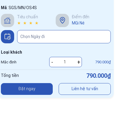
Mã
:
SGS/MN/OS4S
Tiêu chuẩn
Điểm đến
★ ★ ★ ★
Mũi Né
Loại khách
-
+
Mặc định
790.000₫
790.000₫
Tổng tiền
Đặt ngay
Liên hệ tư vấn