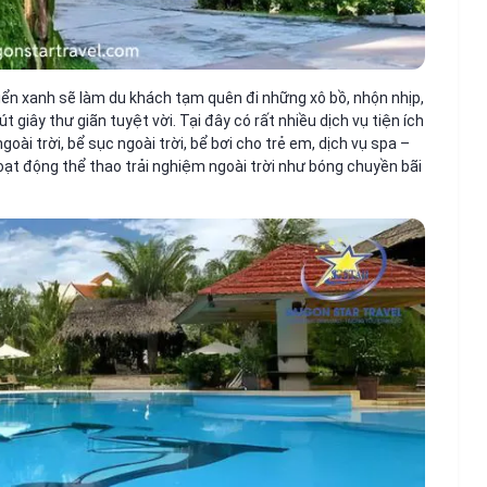
 biển xanh sẽ làm du khách tạm quên đi những xô bồ, nhộn nhịp,
iây thư giãn tuyệt vời. Tại đây có rất nhiều dịch vụ tiện ích
oài trời, bể sục ngoài trời, bể bơi cho trẻ em, dịch vụ spa –
ạt động thể thao trải nghiệm ngoài trời như bóng chuyền bãi