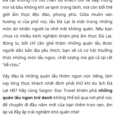
Đà Lạt không chỉ níu chân du khách bởi vẻ đẹp mộng
mơ và bầu không khí se lạnh trong lành, mà còn bởi thế
giới ẩm thực độc đáo, phong phú. Giữa muôn vàn
hương vị của phố núi, lẩu Đà Lạt là một trong những
món ăn khiến người ta nhớ mãi không quên. Nếu bạn
chưa có nhiều kinh nghiệm khám phá
ẩm thực Đà Lạt
,
đừng lo, bởi chỉ cần ghé thăm những quán lẩu được
người dân bản địa yêu thích, bạn sẽ có cơ hội thưởng
thức những món lẩu ngon, chất lượng mà giá cả lại rất
“dễ chịu.”
Vậy đâu là những quán lẩu thơm ngon nức tiếng, làm
say lòng thực khách nhất định phải thử khi du lịch Đà
Lạt tết? Hãy cùng
Saigon Star Travel
khám phá
những
quán lẩu ngon trứ danh
không thể bỏ qua nơi phố núi,
để chuyến đi đầu năm mới của bạn thêm trọn vẹn, ấm
áp và đầy ắp trải nghiệm khó quên nhé!