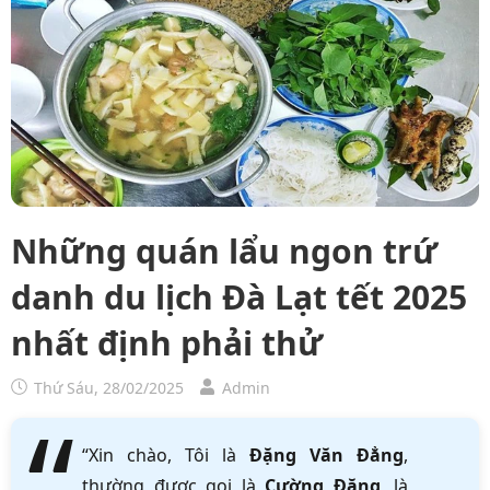
Những quán lẩu ngon trứ
danh du lịch Đà Lạt tết 2025
nhất định phải thử
Thứ Sáu, 28/02/2025
Admin
“Xin chào, Tôi là
Đặng Văn Đẳng
,
thường được gọi là
Cường Đặng
, là