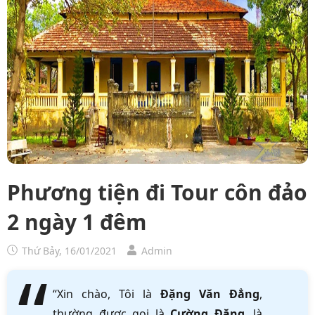
Phương tiện đi Tour côn đảo
2 ngày 1 đêm
Thứ Bảy, 16/01/2021
Admin
“Xin chào, Tôi là
Đặng Văn Đẳng
,
thường được gọi là
Cường Đặng
, là