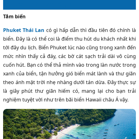
Phuket Thái Lan có gì?
Tắm biển
Phuket Thái Lan
có gì hấp dẫn thì đầu tiên đó chính là
biển. Đây là có thể coi là điểm thu hút du khách nhất khi
tới đây du lịch. Biển Phuket lúc nào cũng trong xanh đến
mức nhìn thấy cả đáy, các bờ cát sạch trải dài vô cùng
cuốn hút. Bạn có thể thả mình vào trong làn nước trong
xanh của biển, tận hưởng gió biển mát lành và thư giãn
theo ánh mặt trời nhẹ nhàng dưới tán dừa. Đây thực sự
là giây phút thư giãn hiếm có, mang lại cho bạn trải
nghiệm tuyệt vời như trên bãi biển Hawaii châu Á vậy.