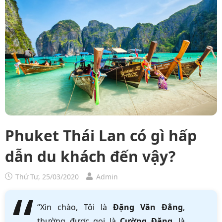
Phuket Thái Lan có gì hấp
dẫn du khách đến vậy?
Thứ Tư, 25/03/2020
Admin
“Xin chào, Tôi là
Đặng Văn Đẳng
,
thường được gọi là
Cường Đặng
, là