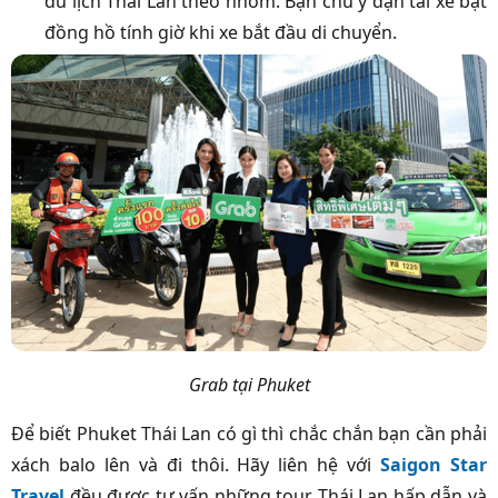
du lịch Thái Lan theo nhóm. Bạn chú ý dặn tài xế bật
đồng hồ tính giờ khi xe bắt đầu di chuyển.
Grab tại Phuket
Để biết Phuket Thái Lan có gì thì chắc chắn bạn cần phải
xách balo lên và đi thôi. Hãy liên hệ với
Saigon Star
Travel
đều được tư vấn những tour Thái Lan hấp dẫn và