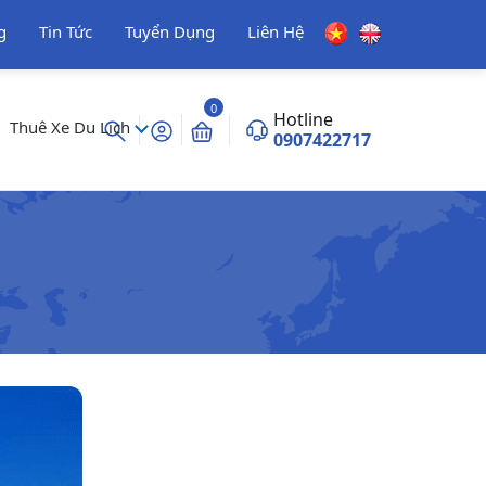
g
Tin Tức
Tuyển Dụng
Liên Hệ
0
Hotline
Thuê Xe Du Lịch
0907422717