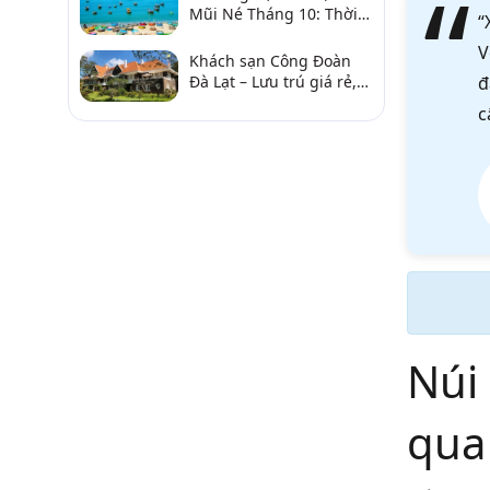
Mũi Né Tháng 10: Thời
“
Tiết & Chơi Gì?
V
Khách sạn Công Đoàn
Đà Lạt – Lưu trú giá rẻ,
đ
gần chợ và hồ Xuân
c
Hương
Núi
qua