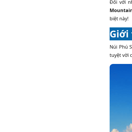
Đối với 
Mountai
biệt này!
Giới
Núi Phú S
tuyệt vời 