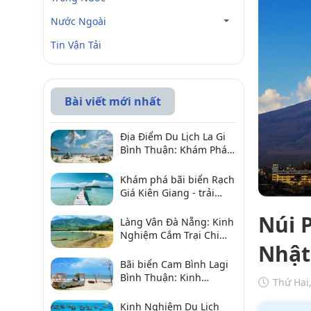
Nước Ngoài
Tin Vận Tải
Bài viết mới nhất
Địa Điểm Du Lịch La Gi
Bình Thuận: Khám Phá 6
Điểm Đến Đáng Ghé
2026
Khám phá bãi biển Rạch
Giá Kiên Giang - trải
nghiệm biển hấp dẫn
Núi 
Làng Vân Đà Nẵng: Kinh
Nghiệm Cắm Trại Chi
Nhật
Tiết Từ A–Z
Bãi biển Cam Bình Lagi
Bình Thuận: Kinh
Thứ Hai
nghiệm đi chơi, ăn hải
sản, điểm gần
Kinh Nghiệm Du Lịch