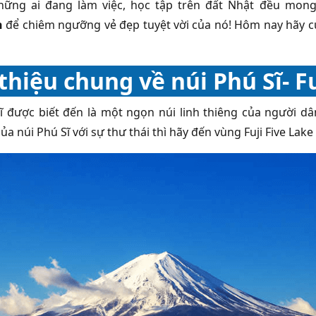
những ai đang làm việc, học tập trên đất Nhật đều m
n
để chiêm ngưỡng vẻ đẹp tuyệt vời của nó! Hôm nay hãy c
 thiệu chung về núi Phú Sĩ- 
ĩ được biết đến là một ngọn núi linh thiêng của người
của núi Phú Sĩ với sự thư thái thì hãy đến vùng Fuji Five La