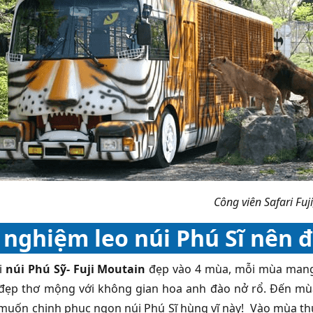
Công viên Safari Fuji
 nghiệm leo núi Phú Sĩ nên 
i
núi Phú Sỹ- Fuji Moutain
đẹp vào 4 mùa, mỗi mùa mang m
 đẹp thơ mộng với không gian hoa anh đào nở rổ. Đến mùa 
muốn chinh phục ngọn núi Phú Sĩ hùng vĩ này! Vào mùa thu