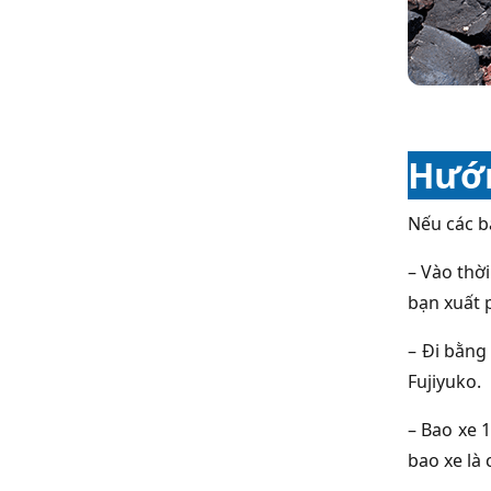
Hướn
Nếu các b
– Vào thờ
bạn xuất p
– Đi bằn
Fujiyuko.
– Bao xe 
bao xe là