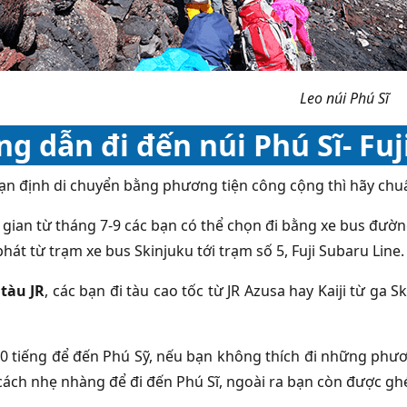
Leo núi Phú Sĩ
g dẫn đi đến núi Phú Sĩ- Fu
ạn định di chuyển bằng phương tiện công cộng thì hãy chuẩ
i gian từ tháng 7-9 các bạn có thể chọn đi bằng xe bus đườn
hát từ trạm xe bus Skinjuku tới trạm số 5, Fuji Subaru Line.
g
tàu JR
, các bạn đi tàu cao tốc từ JR Azusa hay Kaiji từ ga 
10 tiếng để đến Phú Sỹ, nếu bạn không thích đi những phươ
 cách nhẹ nhàng để đi đến Phú Sĩ, ngoài ra bạn còn được g