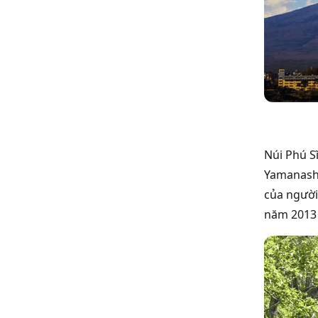
Núi Phú S
Yamanashi
của người
năm 2013 n