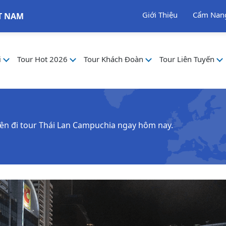
Giới Thiệu
Cẩm Nan
T NAM
i
Tour Hot 2026
Tour Khách Đoàn
Tour Liên Tuyến
ên đi tour Thái Lan Campuchia ngay hôm nay.