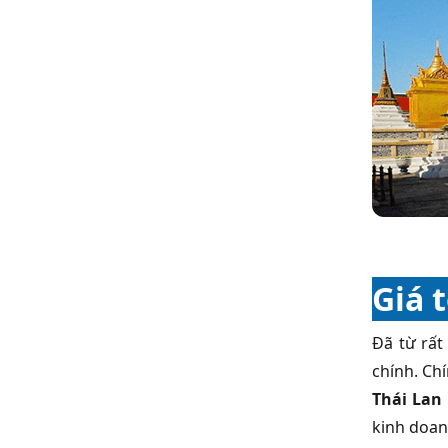
Giá 
Đã từ rất
chính. Ch
Thái Lan
kinh doan