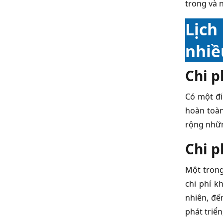
trong và 
Lịch
nhiề
Chi p
Có một đi
hoàn toàn
rộng nhữn
Chi p
Một tron
chi phí k
nhiên, đế
phát triển