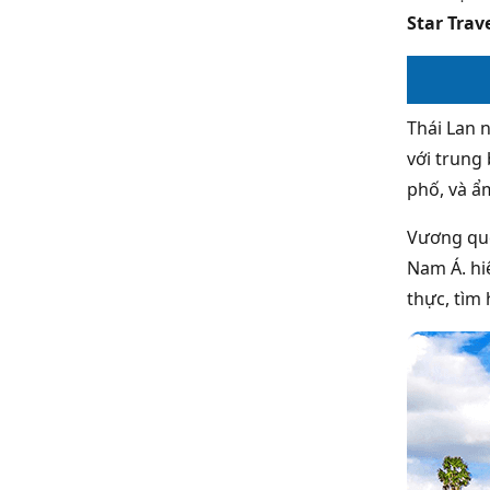
Star Trav
Thái Lan 
với trung
phố, và ẩm
Vương quố
Nam Á. hi
thực, tìm