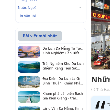
Nước Ngoài
Tin Vận Tải
Bài viết mới nhất
Du Lịch Đà Nẵng Tự Túc:
Kinh Nghiệm Cần Biết
Để Trải Nghiệm Tuyệt
Vời
Trải Nghiệm Khu Du Lịch
Ghềnh Ráng Tiên Sa:
Điểm Đến Không Thể Bỏ
Nhữn
Qua
Địa Điểm Du Lịch La Gi
Bình Thuận: Khám Phá 6
Điểm Đến Đáng Ghé
Thứ Hai
2026
Khám phá bãi biển Rạch
Giá Kiên Giang - trải
nghiệm biển hấp dẫn
“
Làng Vân Đà Nẵng: Kinh