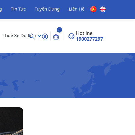
g
Tin Tức
Tuyển Dụng
Liên Hệ
0
Hotline
Thuê Xe Du Lịch
1900277297