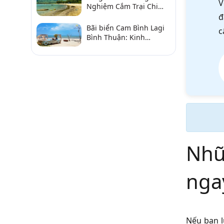
V
Nghiệm Cắm Trại Chi
Tiết Từ A–Z
đ
Bãi biển Cam Bình Lagi
c
Bình Thuận: Kinh
nghiệm đi chơi, ăn hải
sản, điểm gần
Nhữ
nga
Nếu bạn l