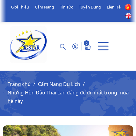
Giới Thiệu
Cẩm Nang
Tin Tức
Tuyển Dụng
Liên Hệ
0
Trang chủ
Cẩm Nang Du Lịch
Những Hòn Đảo Thái Lan đáng để đi nhất trong mùa
hè này