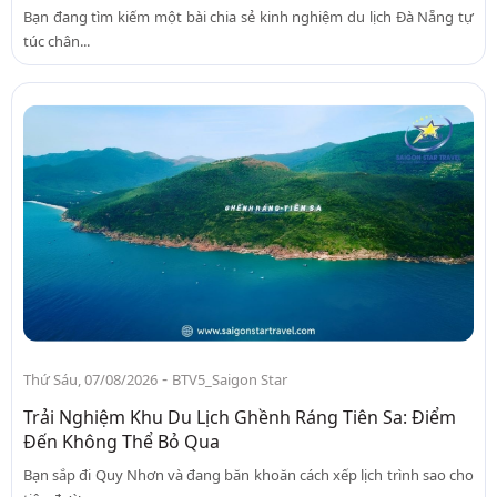
Bạn đang tìm kiếm một bài chia sẻ kinh nghiệm du lịch Đà Nẵng tự
túc chân...
-
Thứ Sáu, 07/08/2026
BTV5_Saigon Star
Trải Nghiệm Khu Du Lịch Ghềnh Ráng Tiên Sa: Điểm
Đến Không Thể Bỏ Qua
Bạn sắp đi Quy Nhơn và đang băn khoăn cách xếp lịch trình sao cho