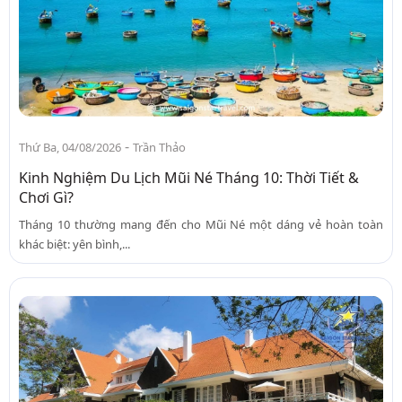
-
Thứ Ba, 04/08/2026
Trần Thảo
Kinh Nghiệm Du Lịch Mũi Né Tháng 10: Thời Tiết &
Chơi Gì?
Tháng 10 thường mang đến cho Mũi Né một dáng vẻ hoàn toàn
khác biệt: yên bình,...