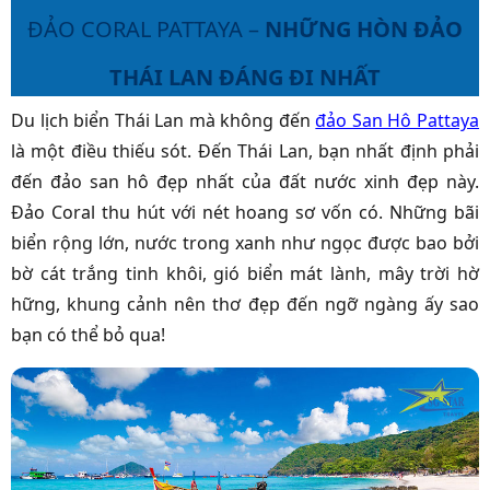
ĐẢO CORAL PATTAYA –
NHỮNG HÒN ĐẢO
THÁI LAN ĐÁNG ĐI NHẤT
Du lịch biển Thái Lan mà không đến
đảo San Hô Pattaya
là một điều thiếu sót. Đến Thái Lan, bạn nhất định phải
đến đảo san hô đẹp nhất của đất nước xinh đẹp này.
Đảo Coral thu hút với nét hoang sơ vốn có. Những bãi
biển rộng lớn, nước trong xanh như ngọc được bao bởi
bờ cát trắng tinh khôi, gió biển mát lành, mây trời hờ
hững, khung cảnh nên thơ đẹp đến ngỡ ngàng ấy sao
bạn có thể bỏ qua!