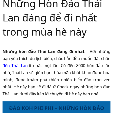
Những Hòn Đảo Thái
Lan đáng để đi nhất
trong mùa hè này
Những hòn đảo Thái Lan đáng đi nhất
–
Với những
bạn yêu thích du lịch biển, chắc hẳn đều muốn đặt chân
đến Thái Lan
ít nhất một lần. Có đến 8000 hòn đảo lớn
nhỏ, Thái Lan sẽ giúp bạn thỏa mãn khát khao được hòa
mình, được khám phá thiên nhiên biển đảo trọn vẹn
nhất. Hè này bạn sẽ đi đâu? Check ngay những hòn đảo
Thái Lan dưới đây kẻo lỡ chuyến đi hè này bạn nhé.
ĐẢO KOH PHI PHI – NHỮNG HÒN ĐẢO