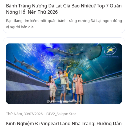
Bánh Tráng Nướng Đà Lạt Giá Bao Nhiêu? Top 7 Quán
Nóng Hổi Nên Thử 2026
Bạn đang tìm kiếm một quán bánh tráng nướng Đà Lạt ngon đúng
vị người bản địa...
-
Thứ Năm, 30/07/2026
BTV2_Saigon Star
Kinh Nghiệm Đi Vinpearl Land Nha Trang: Hướng Dẫn