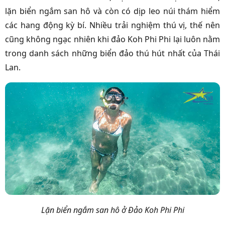
lặn biển ngắm san hô và còn có dịp leo núi thám hiểm
các hang động kỳ bí. Nhiều trải nghiệm thú vị, thế nên
cũng không ngạc nhiên khi đảo Koh Phi Phi lại luôn nằm
trong danh sách những biển đảo thú hút nhất của Thái
Lan.
Lặn biển ngắm san hô ở Đảo Koh Phi Phi