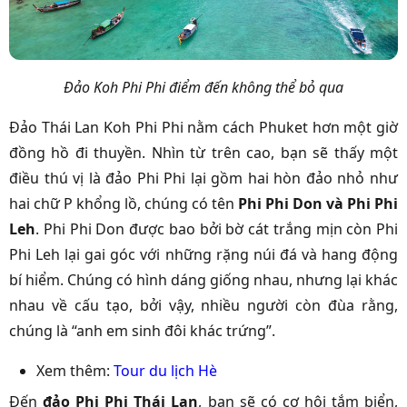
Đảo Koh Phi Phi điểm đến không thể bỏ qua
Đảo Thái Lan Koh Phi Phi nằm cách Phuket hơn một giờ
đồng hồ đi thuyền. Nhìn từ trên cao, bạn sẽ thấy một
điều thú vị là đảo Phi Phi lại gồm hai hòn đảo nhỏ như
hai chữ P khổng lồ, chúng có tên
Phi Phi Don và Phi Phi
Leh
. Phi Phi Don được bao bởi bờ cát trắng mịn còn Phi
Phi Leh lại gai góc với những rặng núi đá và hang động
bí hiểm. Chúng có hình dáng giống nhau, nhưng lại khác
nhau về cấu tạo, bởi vậy, nhiều người còn đùa rằng,
chúng là “anh em sinh đôi khác trứng”.
Xem thêm:
Tour du lịch Hè
Đến
đảo Phi Phi Thái Lan
, bạn sẽ có cơ hội tắm biển,