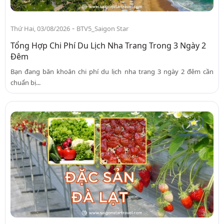
-
Thứ Hai, 03/08/2026
BTV5_Saigon Star
Tổng Hợp Chi Phí Du Lịch Nha Trang Trong 3 Ngày 2
Đêm
Bạn đang băn khoăn chi phí du lịch nha trang 3 ngày 2 đêm cần
chuẩn bị...