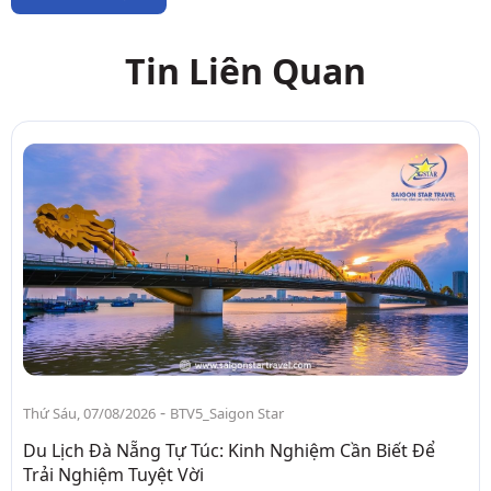
Tin Liên Quan
-
Thứ Sáu, 07/08/2026
BTV5_Saigon Star
Du Lịch Đà Nẵng Tự Túc: Kinh Nghiệm Cần Biết Để
Trải Nghiệm Tuyệt Vời