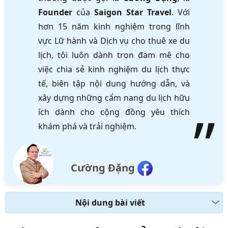
Founder
của
Saigon Star Travel
. Với
hơn 15 năm kinh nghiệm trong lĩnh
vực Lữ hành và Dịch vụ cho thuê xe du
lịch, tôi luôn dành trọn đam mê cho
việc chia sẻ kinh nghiệm du lịch thực
tế, biên tập nội dung hướng dẫn, và
xây dựng những cẩm nang du lịch hữu
ích dành cho cộng đồng yêu thích
khám phá và trải nghiệm.
Cường Đặng
Nội dung bài viết