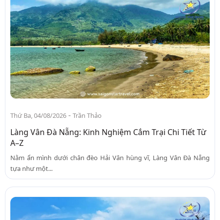
-
Thứ Ba, 04/08/2026
Trần Thảo
Làng Vân Đà Nẵng: Kinh Nghiệm Cắm Trại Chi Tiết Từ
A–Z
Nằm ẩn mình dưới chân đèo Hải Vân hùng vĩ, Làng Vân Đà Nẵng
tựa như một...