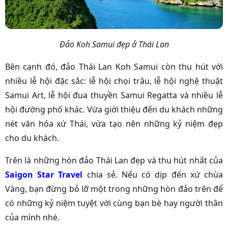
Đảo Koh Samui đẹp ở Thái Lan
Bên cạnh đó, đảo Thái Lan Koh Samui còn thu hút với
nhiều lễ hội đặc sắc: lễ hội chọi trâu, lễ hội nghệ thuật
Samui Art, lễ hội đua thuyền Samui Regatta và nhiều lễ
hội đường phố khác. Vừa giới thiệu đến du khách những
nét văn hóa xứ Thái, vừa tạo nên những kỷ niệm đẹp
cho du khách.
Trên là những hòn đảo Thái Lan đẹp và thu hút nhất của
Saigon Star Travel
chia sẻ. Nếu có dịp đến xứ chùa
Vàng, bạn đừng bỏ lỡ một trong những hòn đảo trên để
có những kỷ niệm tuyệt vời cùng bạn bè hay người thân
của mình nhé.