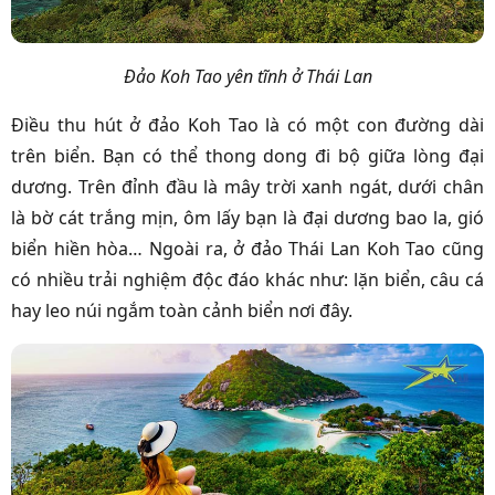
Đảo Koh Tao yên tĩnh ở Thái Lan
Điều thu hút ở đảo Koh Tao là có một con đường dài
trên biển. Bạn có thể thong dong đi bộ giữa lòng đại
dương. Trên đỉnh đầu là mây trời xanh ngát, dưới chân
là bờ cát trắng mịn, ôm lấy bạn là đại dương bao la, gió
biển hiền hòa… Ngoài ra, ở đảo Thái Lan Koh Tao cũng
có nhiều trải nghiệm độc đáo khác như: lặn biển, câu cá
hay leo núi ngắm toàn cảnh biển nơi đây.