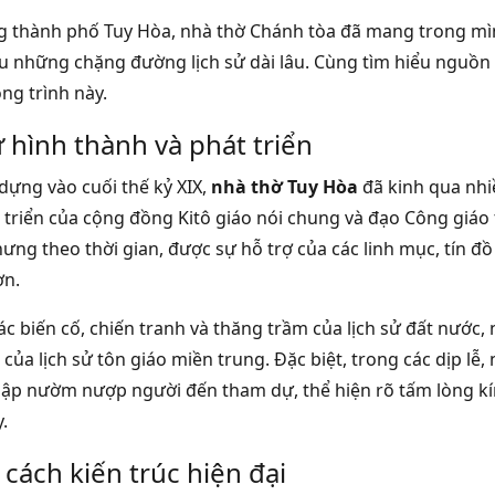
g thành phố Tuy Hòa, nhà thờ Chánh tòa đã mang trong mì
ấu những chặng đường lịch sử dài lâu. Cùng tìm hiểu nguồn
ng trình này.
ử hình thành và phát triển
dựng vào cuối thế kỷ XIX,
nhà thờ Tuy Hòa
đã kinh qua nhi
t triển của cộng đồng Kitô giáo nói chung và đạo Công giáo
hưng theo thời gian, được sự hỗ trợ của các linh mục, tín đồ
ơn.
ác biến cố, chiến tranh và thăng trầm của lịch sử đất nước, 
của lịch sử tôn giáo miền trung. Đặc biệt, trong các dịp lễ
nập nườm nượp người đến tham dự, thể hiện rõ tấm lòng kín
.
cách kiến trúc hiện đại