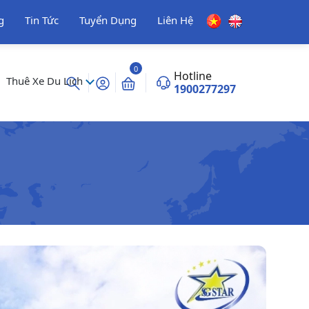
g
Tin Tức
Tuyển Dụng
Liên Hệ
0
Hotline
Thuê Xe Du Lịch
1900277297