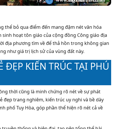
ông thể bỏ qua điểm đến mang đậm nét văn hóa
âm sinh hoạt tôn giáo của cộng đồng Công giáo địa
ời địa phương tìm về để thả hồn trong không gian
ng như giá trị lịch sử của vùng đất này.
 ĐẸP KIẾN TRÚC TẠI PHÚ
đồng thời cũng là minh chứng rõ nét về sự phát
vẻ đẹp trang nghiêm, kiến trúc uy nghi và bề dày
ành phố Tuy Hòa, góp phần thể hiện rõ nét cả về
 truyền thống và hiện đại, tạo nên tổng thể hài