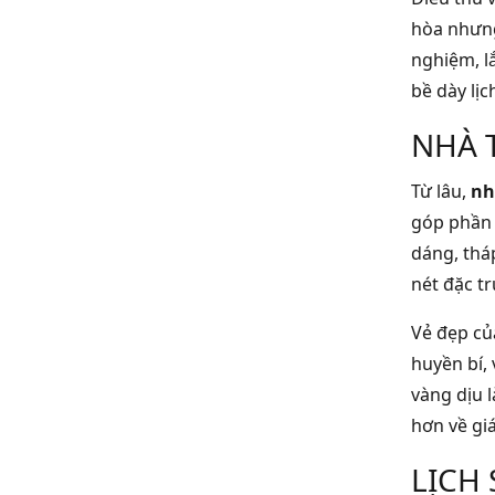
hòa nhưng
nghiệm, l
bề dày lịc
NHÀ 
Từ lâu,
nh
góp phần 
dáng, thá
nét đặc t
Vẻ đẹp của
huyền bí,
vàng dịu 
hơn về giá
LỊCH