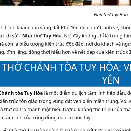
Nhà thờ Tuy Hòa
h trình khám phá vùng đất Phú Yên đẹp như tranh vẽ, kh
à lịch sử –
Nhà thờ Tuy Hòa
. Nơi đây không chỉ là trung t
 còn là biểu tượng kiến trúc độc đáo, nơi du khách và ngư
ng, tĩnh lặng, đồng thời hiểu hơn về nét đẹp của kiến trúc cũ
 THỜ CHÁNH TÒA TUY HÒA: VẺ
YÊN
Chánh tòa Tuy Hòa
là một điểm du lịch tâm linh hấp dẫn, 
kiến trúc tôn giáo trong vùng đất ven biển miền trung. Với 
nhà thờ đã trở thành một biểu tượng không thể thiếu của th
ẫn tâm linh của cộng đồng dân cư nơi đây.
ị về nhà thờ Tuy Hòa chính là khả năng kết hợp giữa cổ kính