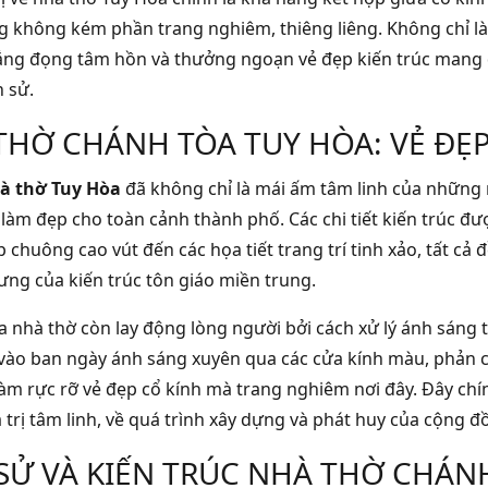
 không kém phần trang nghiêm, thiêng liêng. Không chỉ là n
ắng đọng tâm hồn và thưởng ngoạn vẻ đẹp kiến trúc mang
h sử.
THỜ CHÁNH TÒA TUY HÒA: VẺ ĐẸP
à thờ Tuy Hòa
đã không chỉ là mái ấm tâm linh của những 
làm đẹp cho toàn cảnh thành phố. Các chi tiết kiến trúc đư
p chuông cao vút đến các họa tiết trang trí tinh xảo, tất c
rưng của kiến trúc tôn giáo miền trung.
 nhà thờ còn lay động lòng người bởi cách xử lý ánh sáng tự
 vào ban ngày ánh sáng xuyên qua các cửa kính màu, phản c
làm rực rỡ vẻ đẹp cổ kính mà trang nghiêm nơi đây. Đây ch
 trị tâm linh, về quá trình xây dựng và phát huy của cộng đ
 SỬ VÀ KIẾN TRÚC NHÀ THỜ CHÁN