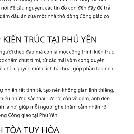
ơi để cầu nguyện, các tín đồ còn đến đây để trải
 đậm dấu ấn của một nhà thờ dòng Công giáo có
 KIẾN TRÚC TẠI PHÚ YÊN
người theo đạo mà còn là một công trình kiến trúc
ợc chăm chút tỉ mỉ, từ các mái vòm cong duyên
ả đều hòa quyện một cách hài hòa, góp phần tạo nên
 nhiên rất tinh tế, tạo nên không gian linh thiêng,
hiếu những sắc thái rực rỡ, còn về đêm, ánh đèn
ính là nơi giúp mỗi người ghé thăm cảm nhận rõ
ồng Công giáo tại Phú Yên.
H TÒA TUY HÒA