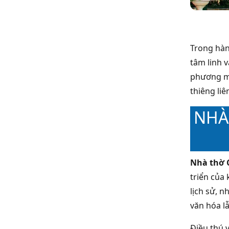
Trong hàn
tâm linh v
phương mà
thiêng liê
NHÀ
Nhà thờ 
triển của 
lịch sử, 
văn hóa l
Điều thú v