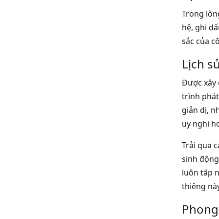
Trong lòn
hệ, ghi d
sắc của cô
Lịch s
Được xây 
trình phá
giản dị, n
uy nghi h
Trải qua c
sinh động 
luôn tấp 
thiêng này
Phong 