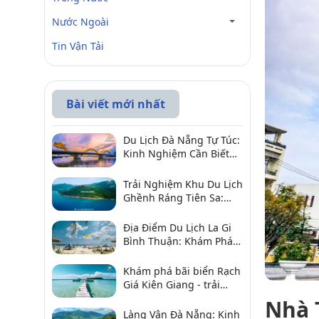
Nước Ngoài
Tin Vận Tải
Bài viết mới nhất
Du Lịch Đà Nẵng Tự Túc:
Kinh Nghiệm Cần Biết
Để Trải Nghiệm Tuyệt
Vời
Trải Nghiệm Khu Du Lịch
Ghềnh Ráng Tiên Sa:
Điểm Đến Không Thể Bỏ
Qua
Địa Điểm Du Lịch La Gi
Bình Thuận: Khám Phá 6
Điểm Đến Đáng Ghé
2026
Khám phá bãi biển Rạch
Giá Kiên Giang - trải
nghiệm biển hấp dẫn
Nhà 
Làng Vân Đà Nẵng: Kinh