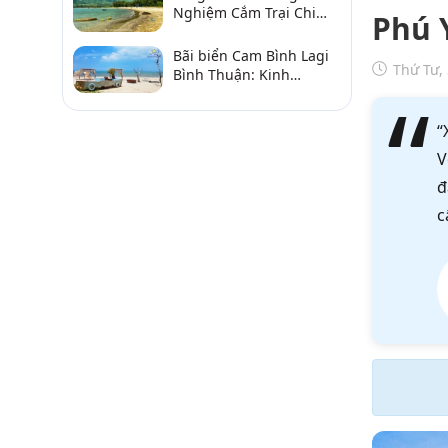
Nghiệm Cắm Trại Chi
Phú 
Tiết Từ A–Z
Bãi biển Cam Bình Lagi
Thứ Tư,
Bình Thuận: Kinh
nghiệm đi chơi, ăn hải
sản, điểm gần
“
V
đ
c