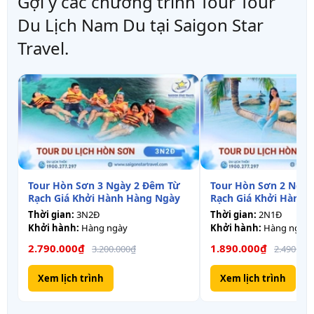
Gợi ý các chương trình Tour Tour
Du Lịch Nam Du tại Saigon Star
Travel.
Tour Hòn Sơn 3 Ngày 2 Đêm Từ
Tour Hòn Sơn 2 Ngày
Rạch Giá Khởi Hành Hàng Ngày
Rạch Giá Khởi Hành 
Thời gian:
3N2Đ
Thời gian:
2N1Đ
Khởi hành:
Hàng ngày
Khởi hành:
Hàng ngày
2.790.000₫
1.890.000₫
3.200.000₫
2.490.000
Xem lịch trình
Xem lịch trình