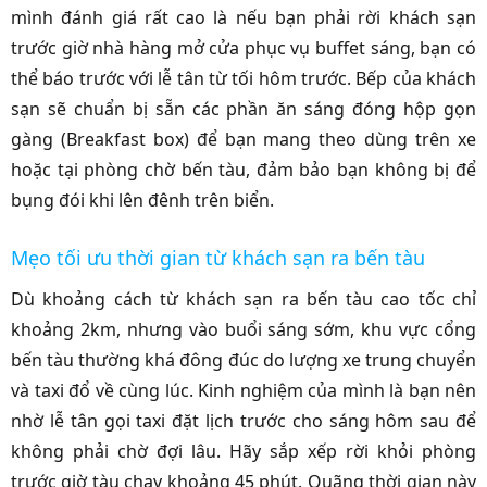
mình đánh giá rất cao là nếu bạn phải rời khách sạn
trước giờ nhà hàng mở cửa phục vụ buffet sáng, bạn có
thể báo trước với lễ tân từ tối hôm trước. Bếp của khách
sạn sẽ chuẩn bị sẵn các phần ăn sáng đóng hộp gọn
gàng (Breakfast box) để bạn mang theo dùng trên xe
hoặc tại phòng chờ bến tàu, đảm bảo bạn không bị để
bụng đói khi lên đênh trên biển.
Mẹo tối ưu thời gian từ khách sạn ra bến tàu
Dù khoảng cách từ khách sạn ra bến tàu cao tốc chỉ
khoảng 2km, nhưng vào buổi sáng sớm, khu vực cổng
bến tàu thường khá đông đúc do lượng xe trung chuyển
và taxi đổ về cùng lúc. Kinh nghiệm của mình là bạn nên
nhờ lễ tân gọi taxi đặt lịch trước cho sáng hôm sau để
không phải chờ đợi lâu. Hãy sắp xếp rời khỏi phòng
trước giờ tàu chạy khoảng 45 phút. Quãng thời gian này