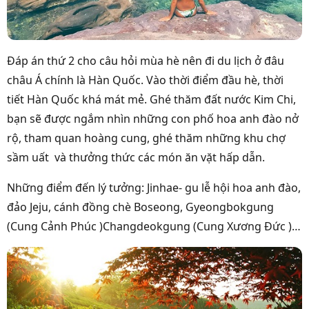
Đáp án thứ 2 cho câu hỏi mùa hè nên đi du lịch ở đâu
châu Á chính là Hàn Quốc. Vào thời điểm đầu hè, thời
tiết Hàn Quốc khá mát mẻ. Ghé thăm đất nước Kim Chi,
bạn sẽ được ngắm nhìn những con phố hoa anh đào nở
rộ, tham quan hoàng cung, ghé thăm những khu chợ
sầm uất và thưởng thức các món ăn vặt hấp dẫn.
Những điểm đến lý tưởng: Jinhae- gu lễ hội hoa anh đào,
đảo Jeju, cánh đồng chè Boseong, Gyeongbokgung
(Cung Cảnh Phúc )Changdeokgung (Cung Xương Đức )…