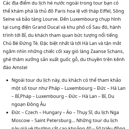
Các địa điểm du lịch hè nước ngoài trong tour bạn có
thể khám phá là thủ đô Paris hoa lệ với tháp Eiffel, Sông
Seine và bảo tàng Lourve. Đến Luxembourg chụp hình
tại cung điện Grand Ducal và khu phố cổ Sau đó, hành
trình tới Bỉ, du khách tham quan bức tượng nổi tiếng
Chú Bé Đứng Tè. Đặc biệt nhất là tới Hà Lan và tận mắt
ngắm nhìn những chiếc cối xay gió làng Zaanse Schans,
ghé thăm xưởng sản xuất guốc gỗ, du thuyền trên kênh
đào Amstel
Ngoài tour du lịch này, du khách có thể tham khảo
một số tour như Pháp – Luxembourg – Đức – Hà Lan
– Bỉ,Pháp – Luxembourg – Đức – Hà Lan – Bỉ, Du
ngoạn Đông Âu
Đức – Czech – Hungary – Áo – Thụy Sĩ, du lịch Nga
Moscow – Saint Petersburg… Những tour du lịch
này giá vè thường rất cao khoảng 40 – 50 triệu đồng