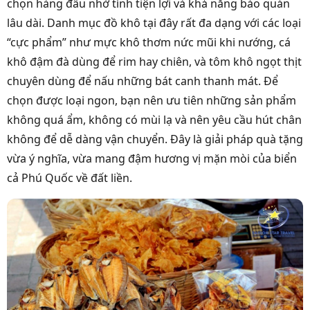
chọn hàng đầu nhờ tính tiện lợi và khả năng bảo quản
lâu dài. Danh mục đồ khô tại đây rất đa dạng với các loại
“cực phẩm” như mực khô thơm nức mũi khi nướng, cá
khô đậm đà dùng để rim hay chiên, và tôm khô ngọt thịt
chuyên dùng để nấu những bát canh thanh mát. Để
chọn được loại ngon, bạn nên ưu tiên những sản phẩm
không quá ẩm, không có mùi lạ và nên yêu cầu hút chân
không để dễ dàng vận chuyển. Đây là giải pháp quà tặng
vừa ý nghĩa, vừa mang đậm hương vị mặn mòi của biển
cả Phú Quốc về đất liền.