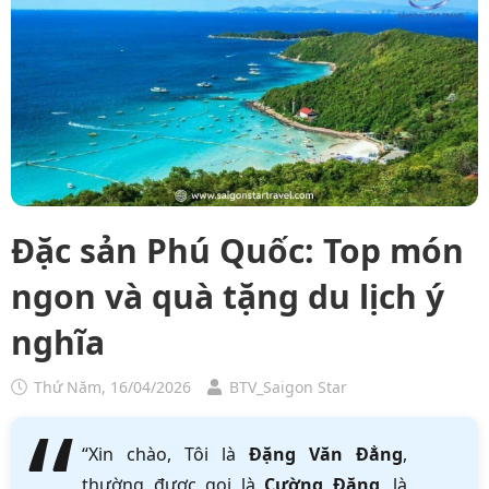
Đặc sản Phú Quốc: Top món
ngon và quà tặng du lịch ý
nghĩa
Thứ Năm, 16/04/2026
BTV_Saigon Star
“Xin chào, Tôi là
Đặng Văn Đẳng
,
thường được gọi là
Cường Đặng
, là