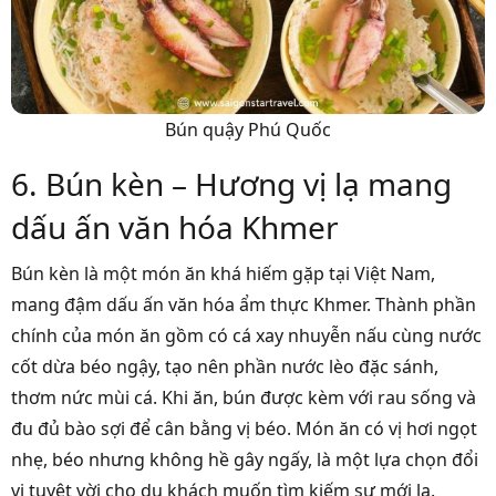
Bún quậy Phú Quốc
6. Bún kèn – Hương vị lạ mang
dấu ấn văn hóa Khmer
Bún kèn là một món ăn khá hiếm gặp tại Việt Nam,
mang đậm dấu ấn văn hóa ẩm thực Khmer. Thành phần
chính của món ăn gồm có cá xay nhuyễn nấu cùng nước
cốt dừa béo ngậy, tạo nên phần nước lèo đặc sánh,
thơm nức mùi cá. Khi ăn, bún được kèm với rau sống và
đu đủ bào sợi để cân bằng vị béo. Món ăn có vị hơi ngọt
nhẹ, béo nhưng không hề gây ngấy, là một lựa chọn đổi
vị tuyệt vời cho du khách muốn tìm kiếm sự mới lạ.