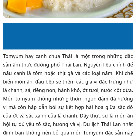
Tom Yum – Đặc sản ẩm thực đường phố Thái
Lan
Tomyum hay canh chua Thái là một trong những đặc
sản ẩm thực đường phố Thái Lan. Nguyên liệu chính để
nấu canh là tôm hoặc thịt gà và các loại nấm. Khi chế
biến món ăn, đầu bếp sẽ thêm các gia vị đặc trưng như
lá chanh, sả, riềng non, hành khô, ớt tươi, nước cốt dừa.
Món tomyum không những thơm ngon đậm đà hương
vị mà còn hấp dẫn bởi sự kết hợp hài hòa giữa sắc đỏ
của ớt và sắc xanh của lá chanh. Đây thực sự là món ăn
hội tụ đủ yếu tố sắc, hương và vị. Du lịch Thái Lan nhất
định bạn không nên bỏ qua món Tomyum đặc sản này