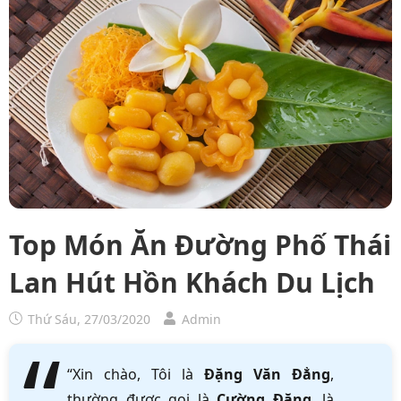
Top Món Ăn Đường Phố Thái
Lan Hút Hồn Khách Du Lịch
Thứ Sáu, 27/03/2020
Admin
“Xin chào, Tôi là
Đặng Văn Đẳng
,
thường được gọi là
Cường Đặng
, là