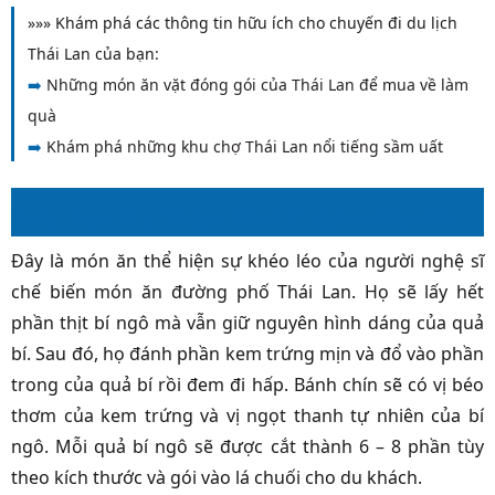
»»» Khám phá các thông tin hữu ích cho chuyến đi du lịch
Thái Lan của bạn:
➡️
Những món ăn vặt đóng gói của Thái Lan để mua về làm
quà
➡️
Khám phá những khu chợ Thái Lan nổi tiếng sầm uất
Sang Kaya Fug Tong – Bánh bí ngô trứng sữa
Đây là món ăn thể hiện sự khéo léo của người nghệ sĩ
chế biến món ăn đường phố Thái Lan. Họ sẽ lấy hết
phần thịt bí ngô mà vẫn giữ nguyên hình dáng của quả
bí. Sau đó, họ đánh phần kem trứng mịn và đổ vào phần
trong của quả bí rồi đem đi hấp. Bánh chín sẽ có vị béo
thơm của kem trứng và vị ngọt thanh tự nhiên của bí
ngô. Mỗi quả bí ngô sẽ được cắt thành 6 – 8 phần tùy
theo kích thước và gói vào lá chuối cho du khách.