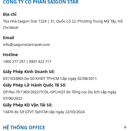
CÔNG TY CỔ PHẦN SAIGON STAR
Địa chỉ
Tòa nhà Saigon Star 1224 | 31, Quốc Lộ 22, Phường Trung Mỹ Tây, Hồ
Chí Minh
Email
info@saigonstartravel.com
Hotline
1900 277 297
|
0907 422 717
Giấy Phép Kinh Doanh Số:
0311033865 Do Sở KHĐT TPHCM Cấp ngày 02/08/2011
Giấy Phép Lữ Hành Quốc Tế Số:
GP/No.79-1365/2022/TCDL-GPLHQT do Tổng cục Du lịch cấp ngày
07/06/2022
Giấy Phép KD Vận Tải Số:
13476 do Sở GTVT TpHCM cấp ngày 22/03/2024
HỆ THỐNG OFFICE