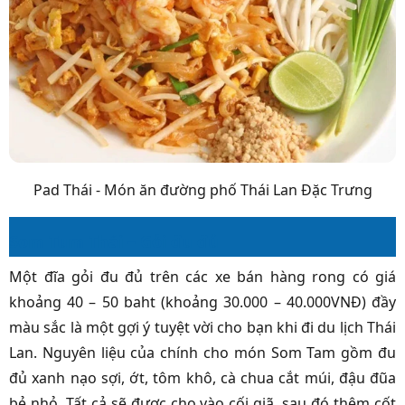
Pad Thái - Món ăn đường phố Thái Lan Đặc Trưng
Som Tum Thái – Gỏi đu đủ
Một đĩa gỏi đu đủ trên các xe bán hàng rong có giá
khoảng 40 – 50 baht (khoảng 30.000 – 40.000VNĐ) đầy
màu sắc là một gợi ý tuyệt vời cho bạn khi đi du lịch Thái
Lan. Nguyên liệu của chính cho món Som Tam gồm đu
đủ xanh nạo sợi, ớt, tôm khô, cà chua cắt múi, đậu đũa
bẻ nhỏ. Tất cả sẽ được cho vào cối giã, sau đó thêm cốt