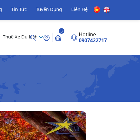
g
Tin Tức
Tuyển Dụng
Liên Hệ
0
Hotline
Thuê Xe Du Lịch
0907422717