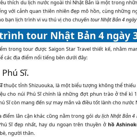
êu thích du lịch nước ngoài thì Nhật Bản là một trong nh
iếng với cảnh quan thiên nhiên đẹp mô hồn, cùng những ngô
ho bạn lịch trình vi vu thú vị cho chuyến
tour Nhật Bản 4 ngà
 trình tour Nhật Bản 4 ngày
iểm trong tour được Saigon Star Travel thiết kế, nhằm man
ể các địa điểm nổi tiếng bên dưới đây:
 Phú Sĩ.
ĩ
thuộc tỉnh Shizuouka, là một biểu tượng không thể thiếu
iệu cho núi Phú Sĩ chính là những đợt phun trào ở thế kì
hú Sĩ còn mang đến sự may mắn và điều tốt lành cho nước 
 điểm lân cận khác cũng nằm trong gói
du lịch Nhật Bản 4
Phú Sĩ đẹp nhất, hay du ngoạn trên thuyền ở
hồ Ashinok
bè, người thân.