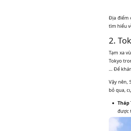
Địa điểm 
tìm hiểu 
2. To
Tạm xa vù
Tokyo tro
… Để khám
Vậy nên, 
bỏ qua, c
Tháp 
được 