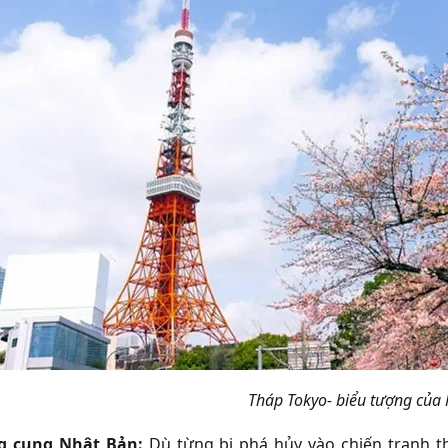
Tháp Tokyo- biểu tượng của
g cung Nhật Bản:
Dù từng bị phá hủy vào chiến tranh th