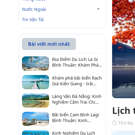
Nước Ngoài
Tin Vận Tải
Bài viết mới nhất
Địa Điểm Du Lịch La Gi
Bình Thuận: Khám Phá 6
Điểm Đến Đáng Ghé
2026
Khám phá bãi biển Rạch
Giá Kiên Giang - trải
nghiệm biển hấp dẫn
Làng Vân Đà Nẵng: Kinh
Nghiệm Cắm Trại Chi
Lịch
Tiết Từ A–Z
Bãi biển Cam Bình Lagi
Bình Thuận: Kinh
Thứ Ba,
nghiệm đi chơi, ăn hải
sản, điểm gần
Kinh Nghiệm Du Lịch