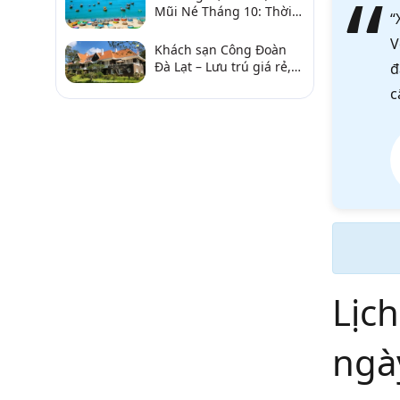
Mũi Né Tháng 10: Thời
“
Tiết & Chơi Gì?
V
Khách sạn Công Đoàn
Đà Lạt – Lưu trú giá rẻ,
đ
gần chợ và hồ Xuân
c
Hương
Lịch
ngà