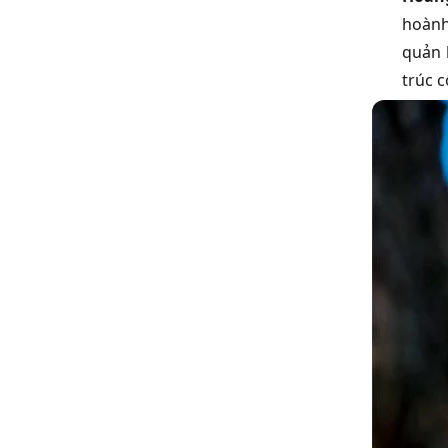
hoành
quản 
trúc 