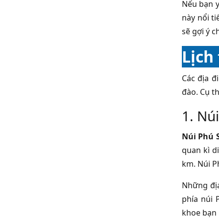
Nếu bạn y
này nổi t
sẽ gợi ý c
Lịch
Các địa đ
đào. Cụ th
1. Núi
Núi Phú S
quan kì d
km. Núi P
Những địa
phía núi 
khoe bạn 