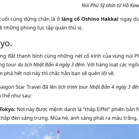
Núi Phú Sỹ nhìn từ Hồ Ka
cuối cùng dừng chân là ở
làng cổ Oshino Hakkai
ngay dướ
về những phong tục tập quán thú vị.
kyo.
ng đất thanh bình cùng những nét cổ kính của vùng núi Phú
ng tour
du lịch Nhật Bản 4 ngày 3 đêm.
Với hàng loạt các ngô
 phá hết nơi này thì chắc hẳn bạn sẽ quên lối về.
Saigon Star Travel đã lên
lịch trình tour Nhật Bản 4 ngày 3 đ
ụ thể như sau:
Tokyo:
Nơi này được mệnh danh là “tháp Eiffel” phiên bản 
thắp đèn sáng trưng. Mùa hè, ánh sáng phát ra màu trắng,