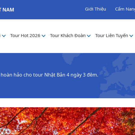
Giới Thiệu
Cẩm Nan
T NAM
i
Tour Hot 2026
Tour Khách Đoàn
Tour Liên Tuyến
êu hoàn hảo cho tour Nhật Bản 4 ngày 3 đêm.