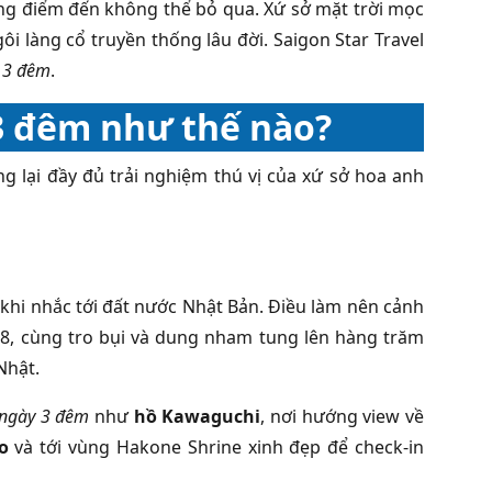
ững điểm đến không thể bỏ qua. Xứ sở mặt trời mọc
i làng cổ truyền thống lâu đời. Saigon Star Travel
y 3 đêm
.
 3 đêm như thế nào?
g lại đầy đủ trải nghiệm thú vị của xứ sở hoa anh
 khi nhắc tới đất nước Nhật Bản. Điều làm nên cảnh
 18, cùng tro bụi và dung nham tung lên hàng trăm
Nhật.
 ngày 3 đêm
như
hồ Kawaguchi
, nơi hướng view về
o
và tới vùng Hakone Shrine xinh đẹp để check-in