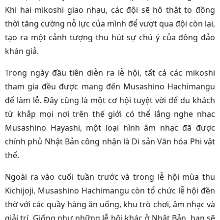
Khi hai mikoshi giao nhau, các đội sẽ hô thật to đồng
thời tăng cường nỗ lực của mình để vượt qua đội còn lại,
tạo ra một cảnh tượng thu hút sự chú ý của đông đảo
khán giả.
Trong ngày đầu tiên diễn ra lễ hội, tất cả các mikoshi
tham gia đều được mang đến Musashino Hachimangu
để làm lễ. Đây cũng là một cơ hội tuyệt vời để du khách
từ khắp mọi nơi trên thế giới có thể lắng nghe nhạc
Musashino Hayashi, một loại hình âm nhạc đã được
chính phủ Nhật Bản công nhận là Di sản Văn hóa Phi vật
thể.
Ngoài ra vào cuối tuần trước và trong lễ hội mùa thu
Kichijoji, Musashino Hachimangu còn tổ chức lễ hội đền
thờ với các quầy hàng ăn uống, khu trò chơi, âm nhạc và
giải trí. Giống như những lễ hội khác ở Nhật Bản, bạn sẽ