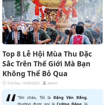
Top 8 Lễ Hội Mùa Thu Đặc
Sắc Trên Thế Giới Mà Bạn
Không Thể Bỏ Qua
Thứ Sáu, 15/09/2023
Admin
“Xin chào, Tôi là
Đặng Văn Đẳng
,
thường được gọi là
Cường Đặng
, là