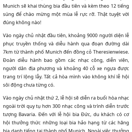
Munich sẽ khai thùng bia đầu tiên và kèm theo 12 tiếng
súng để chào mừng một mùa lễ rực rỡ. Thật tuyệt vời
đúng không nào!
Vào ngày chủ nhật đầu tiên, khoảng 9000 người diện lễ
phục truyền thống và diễu hành qua đoạn đường dài
7km từ thành phố Munich đến đồng cỏ Theresienwiese.
Đoàn diễu hành bao gồm các nhạc công, diễn viên,
người dân địa phương và khoảng 40 cỗ xe ngựa được
trang trí lộng lẫy. Tất cả hòa mình vào không khí lễ hội
sôi động chưa từng có.
Vào ngày chủ nhật thứ 2, lễ hội sẽ diễn ra buổi hòa nhạc
ngoài trời quy tụ hơn 300 nhạc công và trình diễn trước
tượng Bavaria. Đến với lễ hội bia Đức, du khách có cơ
hội thưởng thức những loại bia hảo hạng từ các hãng
bia danh tiếng tại thành phố Munich.
Ngoài việc thưởng