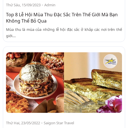
-
Thứ Sáu, 15/09/2023
Admin
Top 8 Lễ Hội Mùa Thu Đặc Sắc Trên Thế Giới Mà Bạn
Không Thể Bỏ Qua
Mùa thu là mùa của những lễ hội đặc sắc ở khắp các nơi trên thế
giới....
-
Thứ Hai, 23/05/2022
Saigon Star Travel