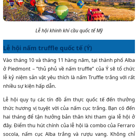
Lễ hội khinh khí cầu quốc tế Mỹ
Lễ hội nấm truffle quốc tế (Ý)
Vào tháng 10 và tháng 11 hàng năm, tại thành phố Alba
ở Piedmont – “thủ phủ về nấm truffle” của Ý sẽ tổ chức
lễ kỷ niệm sản vật yêu thích là nấm Truffle trắng với rất
nhiều sự kiện hấp dẫn.
Lễ hội quy tụ các tín đồ ẩm thực quốc tế đến thưởng
thức hương vị tuyệt vời của nấm cục trắng. Bạn có đến
hai tháng để tận hưởng bản thân khi tham gia lễ hội ở
đây. Điểm thu hút chính của lễ hội là combo của Ferraro
socola, nấm cục Alba trắng và rượu vang. Không chỉ