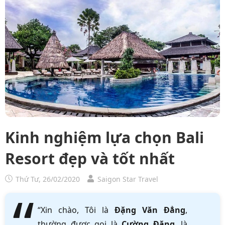
Kinh nghiệm lựa chọn Bali
Resort đẹp và tốt nhất
Thứ Tư, 26/02/2020
Saigon Star Travel
“Xin chào, Tôi là
Đặng Văn Đẳng
,
thường được gọi là
Cường Đặng
, là