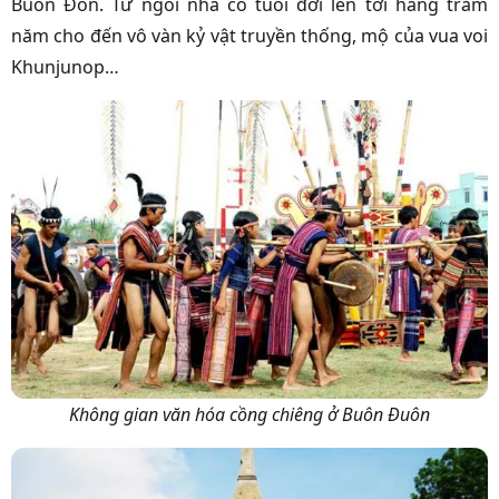
Buôn Đôn. Từ ngôi nhà có tuổi đời lên tới hàng trăm
năm cho đến vô vàn kỷ vật truyền thống, mộ của vua voi
Khunjunop…
Không gian văn hóa cồng chiêng ở Buôn Đuôn