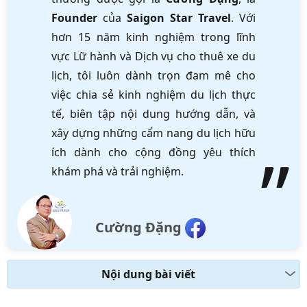
Founder
của
Saigon Star Travel
. Với
hơn 15 năm kinh nghiệm trong lĩnh
vực Lữ hành và Dịch vụ cho thuê xe du
lịch, tôi luôn dành trọn đam mê cho
việc chia sẻ kinh nghiệm du lịch thực
tế, biên tập nội dung hướng dẫn, và
xây dựng những cẩm nang du lịch hữu
ích dành cho cộng đồng yêu thích
khám phá và trải nghiệm.
Cường Đặng
Nội dung bài viết