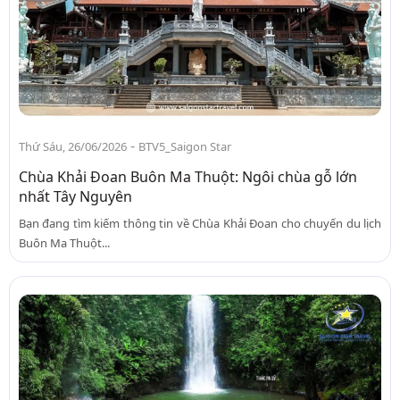
-
Thứ Sáu, 26/06/2026
BTV5_Saigon Star
Chùa Khải Đoan Buôn Ma Thuột: Ngôi chùa gỗ lớn
nhất Tây Nguyên
Bạn đang tìm kiếm thông tin về Chùa Khải Đoan cho chuyến du lịch
Buôn Ma Thuột...