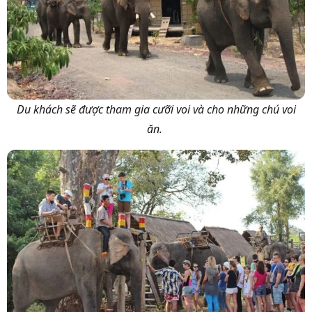
Du khách sẽ được tham gia cưỡi voi và cho những chú voi
ăn.