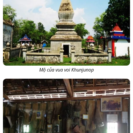
Mộ của vua voi Khunjunop