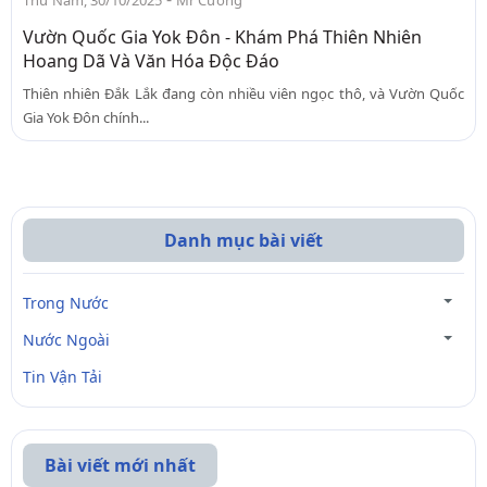
Vườn Quốc Gia Yok Đôn - Khám Phá Thiên Nhiên
Hoang Dã Và Văn Hóa Độc Đáo
Thiên nhiên Đắk Lắk đang còn nhiều viên ngọc thô, và Vườn Quốc
Gia Yok Đôn chính...
Danh mục bài viết
Trong Nước
Nước Ngoài
Tin Vận Tải
Bài viết mới nhất