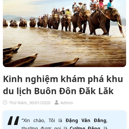
Kinh nghiệm khám phá khu
du lịch Buôn Đôn Đăk Lăk
Thứ Năm, 30/01/2020
Admin
“Xin chào, Tôi là
Đặng Văn Đẳng
,
thường được gọi là
Cường Đặng
, là