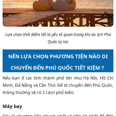
Lựa chọn thời điểm tốt là yếu tố quan trọng khi du lịch Phú
Quốc tự túc
NÊN LỰA CHỌN PHƯƠNG TIỆN NÀO DI
CHUYỂN ĐẾN PHÚ QUỐC TIẾT KIỆM ?
Nếu bạn ở các tỉnh thành phố lớn như Hà Nội, Hồ Chí
Minh, Đà Nẵng và Cần Thơ. Để di chuyển đến Phú Quốc,
thông thường sẽ có 2 cách phổ biến:
Máy bay
Đây là phương tiện nhanh nhất và tiện lợi nhất để đến