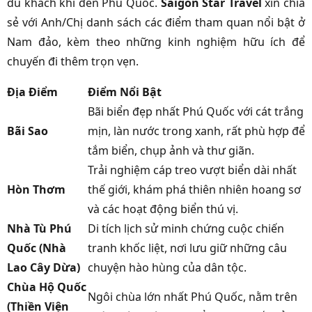
du khách khi đến Phú Quốc.
Saigon Star Travel
xin chia
sẻ với Anh/Chị danh sách các điểm tham quan nổi bật ở
Nam đảo, kèm theo những kinh nghiệm hữu ích để
chuyến đi thêm trọn vẹn.
Địa Điểm
Điểm Nổi Bật
Bãi biển đẹp nhất Phú Quốc với cát trắng
Bãi Sao
mịn, làn nước trong xanh, rất phù hợp để
tắm biển, chụp ảnh và thư giãn.
Trải nghiệm cáp treo vượt biển dài nhất
Hòn Thơm
thế giới, khám phá thiên nhiên hoang sơ
và các hoạt động biển thú vị.
Nhà Tù Phú
Di tích lịch sử minh chứng cuộc chiến
Quốc (Nhà
tranh khốc liệt, nơi lưu giữ những câu
Lao Cây Dừa)
chuyện hào hùng của dân tộc.
Chùa Hộ Quốc
Ngôi chùa lớn nhất Phú Quốc, nằm trên
(Thiền Viện