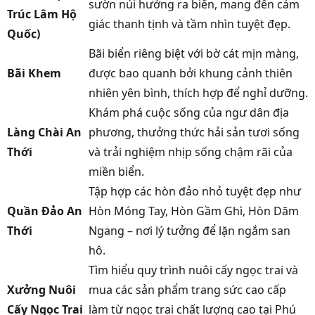
sườn núi hướng ra biển, mang đến cảm
Trúc Lâm Hộ
giác thanh tịnh và tầm nhìn tuyệt đẹp.
Quốc)
Bãi biển riêng biệt với bờ cát mịn màng,
Bãi Khem
được bao quanh bởi khung cảnh thiên
nhiên yên bình, thích hợp để nghỉ dưỡng.
Khám phá cuộc sống của ngư dân địa
Làng Chài An
phương, thưởng thức hải sản tươi sống
Thới
và trải nghiệm nhịp sống chậm rãi của
miền biển.
Tập hợp các hòn đảo nhỏ tuyệt đẹp như
Quần Đảo An
Hòn Móng Tay, Hòn Gầm Ghì, Hòn Dăm
Thới
Ngang – nơi lý tưởng để lặn ngắm san
hô.
Tìm hiểu quy trình nuôi cấy ngọc trai và
Xưởng Nuôi
mua các sản phẩm trang sức cao cấp
Cấy Ngọc Trai
làm từ ngọc trai chất lượng cao tại Phú