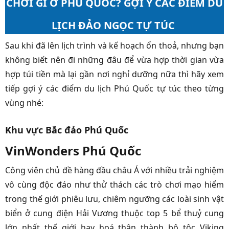
CHƠI GÌ Ở PHÚ QUỐC? GỢI Ý CÁC ĐIỂM DU
LỊCH ĐẢO NGỌC TỰ TÚC
Sau khi đã lên lịch trình và kế hoạch ổn thoả, nhưng bạn
không biết nên đi những đâu để vừa hợp thời gian vừa
hợp túi tiền mà lại gần nơi nghỉ dưỡng nữa thì hãy xem
tiếp gợi ý các điểm du lịch Phú Quốc tự túc theo từng
vùng nhé:
Khu vực Bắc đảo Phú Quốc
VinWonders Phú Quốc
Công viên chủ đề hàng đầu châu Á với nhiều trải nghiệm
vô cùng độc đáo như thử thách các trò chơi mạo hiểm
trong thế giới phiêu lưu, chiêm ngưỡng các loài sinh vật
biển ở cung điện Hải Vương thuộc top 5 bể thuỷ cung
lớn nhất thế giới hay hoá thân thành bộ tộc Viking