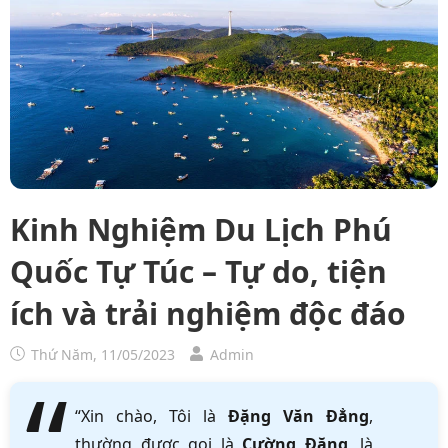
Kinh Nghiệm Du Lịch Phú
Quốc Tự Túc – Tự do, tiện
ích và trải nghiệm độc đáo
Thứ Năm, 11/05/2023
Admin
“Xin chào, Tôi là
Đặng Văn Đẳng
,
thường được gọi là
Cường Đặng
, là