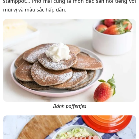
stamppot… Phô mai cũng là món đặc sản nổi tiếng với
mùi vị và màu sắc hấp dẫn.
Bánh poffertjes