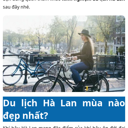
sau đây nhé.
Du lịch Hà Lan mùa nào
đẹp nhất?
Khí hậu Hà Lan mang đặc điểm của khí hậu ôn đới đại