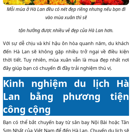
Mỗi mùa ở Hà Lan đều có nét đẹp riêng nhưng nếu bạn đi
vào mùa xuân thì sẽ
tận hưởng được nhiều vẻ đẹp của Hà Lan hơn.
Với sự dễ chịu và khí hậu ôn hòa quanh năm, du khách
đến Hà Lan sẽ không gặp nhiều trở ngại về điều kiện
thời tiết. Tuy nhiên, mùa xuân vẫn là mua đẹp nhất nơi
đây giúp bạn có chuyến đi đầy trải nghiệm thú vị.
Kinh nghiệm du lịch Hà
Lan bằng phương tiện
công cộng
Bạn có thể bắt chuyến bay từ sân bay Nội Bài hoặc Tân
Sơn Nhất của Việt Nam để đến Hà Lan. Chuyến du lịch sẽ