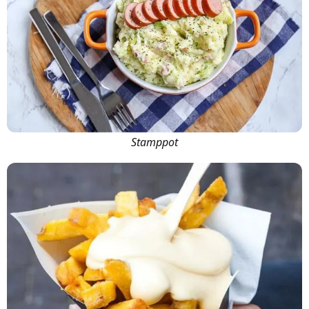
Stamppot