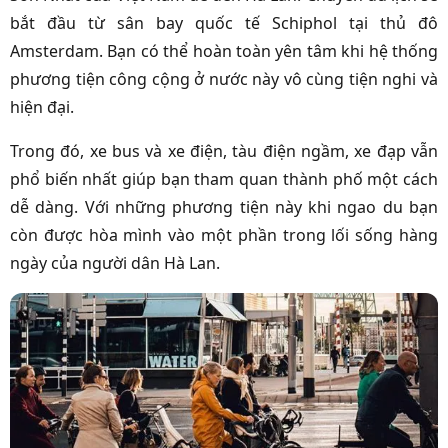
bắt đầu từ sân bay quốc tế Schiphol tại thủ đô
Amsterdam. Bạn có thể hoàn toàn yên tâm khi hệ thống
phương tiện công cộng ở nước này vô cùng tiện nghi và
hiện đại.
Trong đó, xe bus và xe điện, tàu điện ngầm, xe đạp vẫn
phổ biến nhất giúp bạn tham quan thành phố một cách
dễ dàng. Với những phương tiện này khi ngao du bạn
còn được hòa mình vào một phần trong lối sống hàng
ngày của người dân Hà Lan.