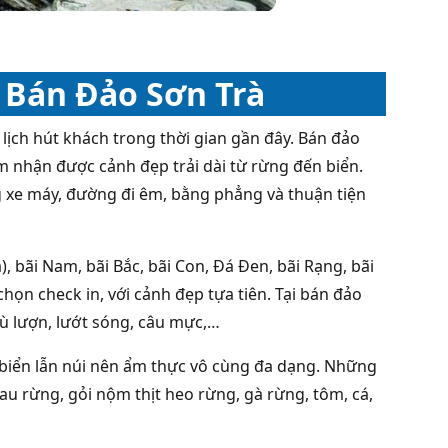
i Bán Đảo Sơn Trà
lịch hút khách trong thời gian gần đây. Bán đảo
 nhận được cảnh đẹp trải dài từ rừng đến biển.
g xe máy, đường đi êm, bằng phẳng và thuận tiện
, bãi Nam, bãi Bắc, bãi Con, Đá Đen, bãi Rạng, bãi
họn check in, với cảnh đẹp tựa tiên. Tại bán đảo
dù lượn, lướt sóng, câu mực,…
có biển lẫn núi nên ẩm thực vô cùng đa dạng. Những
au rừng, gỏi nộm thịt heo rừng, gà rừng, tôm, cá,