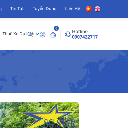
g
Tin Tức
Tuyển Dụng
Liên Hệ
0
Hotline
Thuê Xe Du Lịch
0907422717