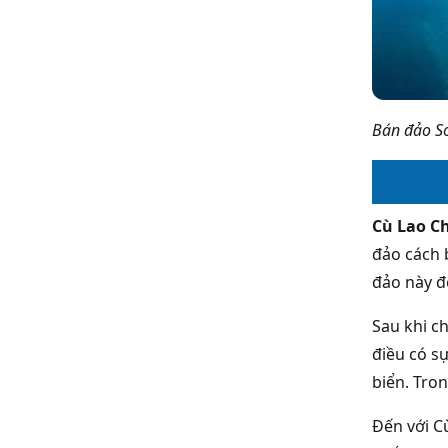
Bán đảo Sơ
Cù Lao 
đảo cách 
đảo này đ
Sau khi c
điều có s
biển. Tro
Đến với C