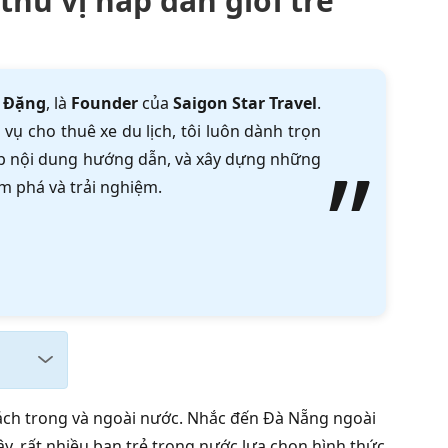
thú vị hấp dẫn giới trẻ
 Đặng
, là
Founder
của
Saigon Star Travel
.
vụ cho thuê xe du lịch, tôi luôn dành trọn
tập nội dung hướng dẫn, và xây dựng những
m phá và trải nghiệm.
ách trong và ngoài nước. Nhắc đến Đà Nẵng ngoài
vậy, rất nhiều bạn trẻ trong nước lựa chọn hình thức