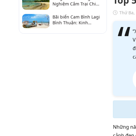
Top 5
Nghiệm Cắm Trại Chi
Tiết Từ A–Z
Thứ Ba,
Bãi biển Cam Bình Lagi
Bình Thuận: Kinh
nghiệm đi chơi, ăn hải
“
sản, điểm gần
V
đ
c
Những năm
cảnh đẹp c