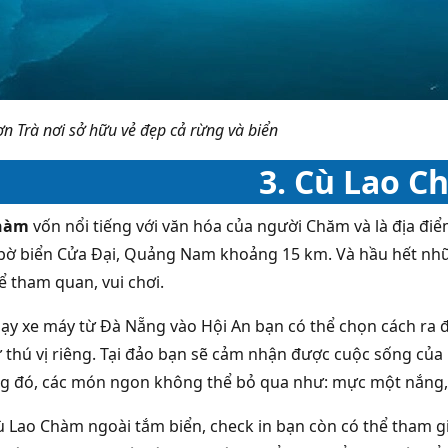
n Trà nơi sở hữu vẻ đẹp cả rừng và biển
3. Cù Lao C
Chàm
vốn nổi tiếng với văn hóa của người Chăm và là địa điể
bờ biển Cửa Đại, Quảng Nam khoảng 15 km. Và hầu hết nh
ể tham quan, vui chơi.
hạy xe máy từ Đà Nẵng vào Hội An bạn có thể chọn cách ra 
ự thú vị riêng. Tại đảo bạn sẽ cảm nhận được cuộc sống của
ng đó, các món ngon không thể bỏ qua như: mực một nắng,
ù Lao Chàm ngoài tắm biển, check in bạn còn có thể tham gi