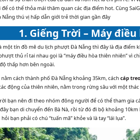
ụi để có thể thỏa mái thăm quan các địa điểm hot. Cùng Sai
à Nẵng thú vị hấp dẫn giới trẻ thời gian gần đây
1. Giếng Trời – Máy điều
à một tín đồ mê du lịch phượt Đà Nẵng thì đây là địa điểm 
hượt thủ rỉ tai nhau gọi là “máy điều hòa thiên nhiên” vì c
 độ thấp hơn bên ngoài.
i nằm cách thành phố Đà Nẵng khoảng 35km, cách
cáp treo
tác động của thiên nhiên, nằm trong rừng sâu với một thá
trời bạn nên đi theo nhóm đông người để có thể tham gia cá
đây bạn di chuyển đến Bà Nà, rồi từ đó đi bộ khoảng 10km
hỏi bạn phải có chú “tuấn mã” khỏe và là tay “lái lụa”.