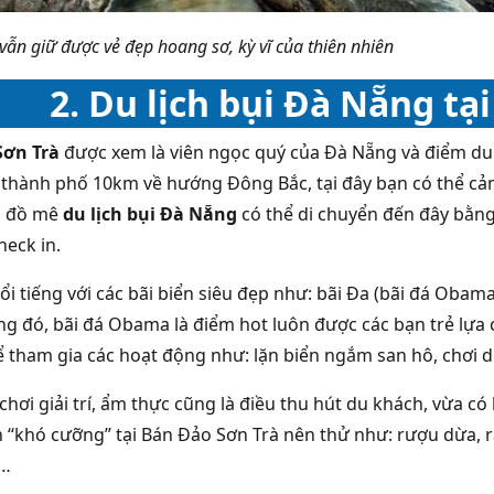
 vẫn giữ được vẻ đẹp hoang sơ, kỳ vĩ của thiên nhiên
2. Du lịch bụi Đà Nẵng tạ
Sơn Trà
được xem là viên ngọc quý của Đà Nẵng và điểm du 
thành phố 10km về hướng Đông Bắc, tại đây bạn có thể cảm
n đồ mê
du lịch bụi Đà Nẵng
có thể di chuyển đến đây bằn
heck in.
i tiếng với các bãi biển siêu đẹp như: bãi Đa (bãi đá Obama)
ng đó, bãi đá Obama là điểm hot luôn được các bạn trẻ lựa c
ể tham gia các hoạt động như: lặn biển ngắm san hô, chơi 
 chơi giải trí, ẩm thực cũng là điều thu hút du khách, vừa 
‘‘khó cưỡng’’ tại Bán Đảo Sơn Trà nên thử như: rượu dừa, r
,…