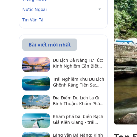
Nước Ngoài
Tin Vận Tải
Bài viết mới nhất
Du Lịch Đà Nẵng Tự Túc:
Kinh Nghiệm Cần Biết
Để Trải Nghiệm Tuyệt
Vời
Trải Nghiệm Khu Du Lịch
Ghềnh Ráng Tiên Sa:
Điểm Đến Không Thể Bỏ
Qua
Địa Điểm Du Lịch La Gi
Bình Thuận: Khám Phá 6
Điểm Đến Đáng Ghé
2026
Khám phá bãi biển Rạch
Giá Kiên Giang - trải
nghiệm biển hấp dẫn
Làng Vân Đà Nẵng: Kinh