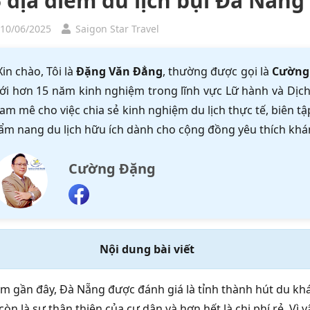
 địa điểm du lịch bụi Đà Nẵng 
 10/06/2025
Saigon Star Travel
Xin chào, Tôi là
Đặng Văn Đẳng
, thường được gọi là
Cường
ới hơn 15 năm kinh nghiệm trong lĩnh vực Lữ hành và Dịch 
am mê cho việc chia sẻ kinh nghiệm du lịch thực tế, biên 
ẩm nang du lịch hữu ích dành cho cộng đồng yêu thích khá
Cường Đặng
Nội dung bài viết
 gần đây, Đà Nẵng được đánh giá là tỉnh thành hút du kh
òn là sự thân thiện của cư dân và hơn hết là chi phí rẻ. Vì 