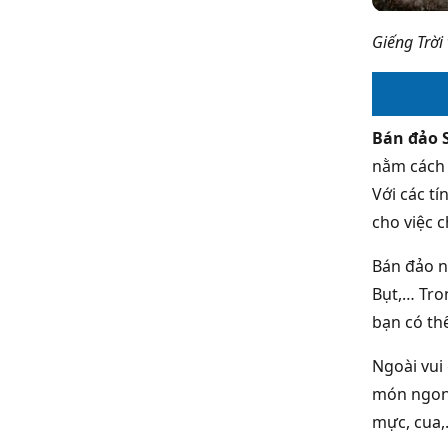
Giếng Trời
Bán đảo 
nằm cách 
Với các tí
cho việc c
Bán đảo nổ
Bụt,… Tro
bạn có th
Ngoài vui
món ngon 
mực, cua