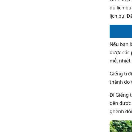
du lịch b
lịch bụi Đ
Nếu bạn l
được các p
mẻ, nhiệt
Giếng trờ
thành do 
Đi Giếng 
đến được 
ghềnh đòi 