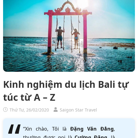
Kinh nghiệm du lịch Bali tự
túc từ A – Z
Thứ Tư, 26/02/2020
Saigon Star Travel
“Xin chào, Tôi là
Đặng Văn Đẳng
,
thường được gọi là
Cường Đặng
, là