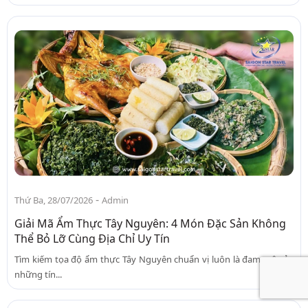
-
Thứ Ba, 28/07/2026
Admin
Giải Mã Ẩm Thực Tây Nguyên: 4 Món Đặc Sản Không
Thể Bỏ Lỡ Cùng Địa Chỉ Uy Tín
Tìm kiếm tọa độ ẩm thực Tây Nguyên chuẩn vị luôn là đam mê của
những tín...