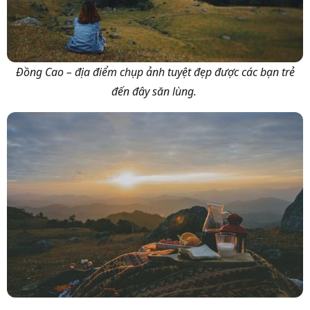
Đồng Cao – địa điểm chụp ảnh tuyệt đẹp được các bạn trẻ
đến đây săn lùng.