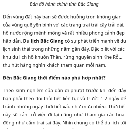
Bản đồ hành chính tỉnh Bắc Giang
Đến vùng đất này bạn sẽ được hưởng trọn không gian
của vùng quê yên bình với các trang trại trái cây trải dài,
hồ nước rộng mênh mông và rất nhiều phong cảnh đẹp
hấp dẫn.
Du lịch Bắc Giang
có sự phát triển mạnh về du
lịch sinh thái trong những năm gần đây. Đặc biệt với các
khu du lịch hồ khuôn Thần, rừng nguyên sinh Khe Rỗ…
thu hút hàng nghìn khách tham quan mỗi năm.
Đến Bắc Giang thời điểm nào phù hợp nhất?
Theo kinh nghiệm của dân đi phượt
trước khi đến đây
bạn phải theo dõi thời tiết liên tục và trước 1-2 ngày để
tránh những ngày thời tiết xấu như mưa nhiều. Thời tiết
này sẽ cản trở việc đi lại cũng như tham gia các hoạt
động như cắm trại tại đây. Nhìn chung có thể du lịch tới