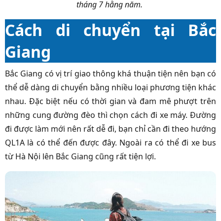
tháng 7 hằng năm.
Cách di chuyển tại Bắc
Giang
Bắc Giang có vị trí giao thông khá thuận tiện nên bạn có
thể dễ dàng di chuyển bằng nhiều loại phương tiện khác
nhau. Đặc biệt nếu có thời gian và đam mê phượt trên
những cung đường đèo thì chọn cách đi xe máy. Đường
đi được làm mới nên rất dễ đi, bạn chỉ cần đi theo hướng
QL1A là có thể đến được đây. Ngoài ra có thể đi xe bus
từ Hà Nội lên Bắc Giang cũng rất tiện lợi.