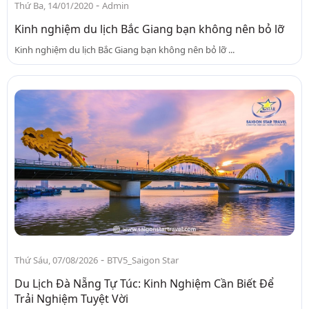
-
Thứ Ba, 14/01/2020
Admin
Kinh nghiệm du lịch Bắc Giang bạn không nên bỏ lỡ
Kinh nghiệm du lịch Bắc Giang bạn không nên bỏ lỡ ...
-
Thứ Sáu, 07/08/2026
BTV5_Saigon Star
Du Lịch Đà Nẵng Tự Túc: Kinh Nghiệm Cần Biết Để
Trải Nghiệm Tuyệt Vời