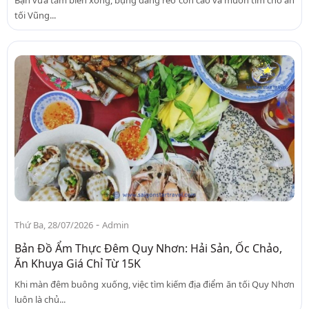
tối Vũng...
-
Thứ Ba, 28/07/2026
Admin
Bản Đồ Ẩm Thực Đêm Quy Nhơn: Hải Sản, Ốc Chảo,
Ăn Khuya Giá Chỉ Từ 15K
Khi màn đêm buông xuống, việc tìm kiếm địa điểm ăn tối Quy Nhơn
luôn là chủ...