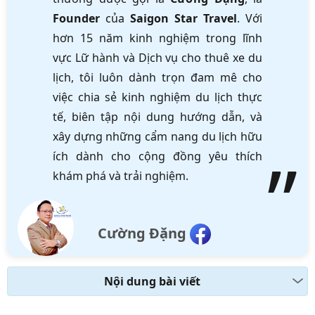
Founder
của
Saigon Star Travel
. Với
hơn 15 năm kinh nghiệm trong lĩnh
vực Lữ hành và Dịch vụ cho thuê xe du
lịch, tôi luôn dành trọn đam mê cho
việc chia sẻ kinh nghiệm du lịch thực
tế, biên tập nội dung hướng dẫn, và
xây dựng những cẩm nang du lịch hữu
ích dành cho cộng đồng yêu thích
khám phá và trải nghiệm.
Cường Đặng
Nội dung bài viết