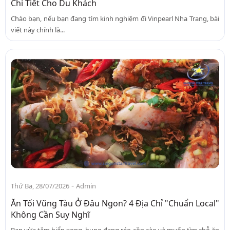
Chi Tiết Cho Du Khách
Chào bạn, nếu bạn đang tìm kinh nghiệm đi Vinpearl Nha Trang, bài
viết này chính là...
-
Thứ Ba, 28/07/2026
Admin
Ăn Tối Vũng Tàu Ở Đâu Ngon? 4 Địa Chỉ "Chuẩn Local"
Không Cần Suy Nghĩ
Bạn vừa tắm biển xong, bụng đang réo cồn cào và muốn tìm chỗ ăn