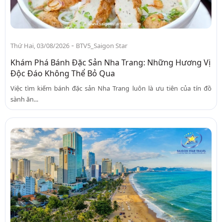
-
Thứ Hai, 03/08/2026
BTV5_Saigon Star
Khám Phá Bánh Đặc Sản Nha Trang: Những Hương Vị
Độc Đáo Không Thể Bỏ Qua
Việc tìm kiếm bánh đặc sản Nha Trang luôn là ưu tiên của tín đồ
sành ăn...