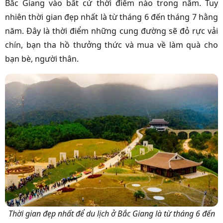
Bắc Giang vào bất cứ thời điểm nào trong năm. Tuy
nhiên thời gian đẹp nhất là từ tháng 6 đến tháng 7 hằng
năm. Đây là thời điểm những cung đường sẽ đỏ rực vải
chín, bạn tha hồ thưởng thức và mua về làm quà cho
bạn bè, người thân.
Thời gian đẹp nhất để du lịch ở Bắc Giang là
từ tháng 6 đến