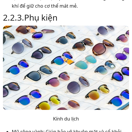
khí để giữ cho cơ thể mát mẻ.
2.2.3.Phụ kiện
Kính du lịch
Mũ rộng vành: Giúp bảo vệ khuôn mặt và cổ khỏi