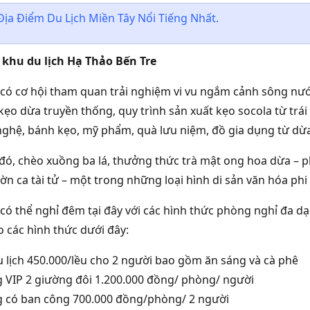
Địa Điểm Du Lịch Miền Tây Nổi Tiếng Nhất.
 khu du lịch Hạ Thảo Bến Tre
có cơ hội tham quan trải nghiệm vi vu ngắm cảnh sông nước
 kẹo dừa truyền thống, quy trình sản xuất kẹo socola từ t
ghệ, bánh kẹo, mỹ phẩm, quà lưu niệm, đồ gia dụng từ dừa
đó, chèo xuồng ba lá, thưởng thức trà mật ong hoa dừa – p
ờn ca tài tử – một trong những loại hình di sản văn hóa phi 
có thể nghỉ đêm tại đây với các hình thức phòng nghỉ đa d
 các hình thức dưới đây:
u lịch 450.000/lều cho 2 người bao gồm ăn sáng và cà phê
 VIP 2 giường đôi 1.200.000 đồng/ phòng/ người
 có ban công 700.000 đồng/phòng/ 2 người