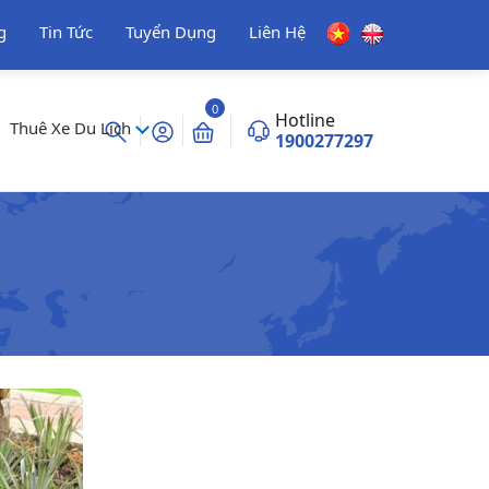
g
Tin Tức
Tuyển Dụng
Liên Hệ
0
Hotline
Thuê Xe Du Lịch
1900277297