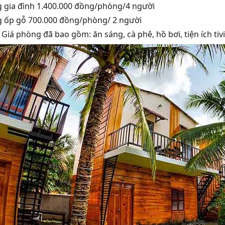
 gia đình 1.400.000 đồng/phòng/4 người
 ốp gỗ 700.000 đồng/phòng/ 2 người
 Giá phòng đã bao gồm: ăn sáng, cà phê, hồ bơi, tiện ích ti