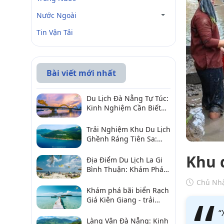
Nước Ngoài
Tin Vận Tải
Bài viết mới nhất
Du Lịch Đà Nẵng Tự Túc:
Kinh Nghiệm Cần Biết
Để Trải Nghiệm Tuyệt
Vời
Trải Nghiệm Khu Du Lịch
Ghềnh Ráng Tiên Sa:
Điểm Đến Không Thể Bỏ
Khu 
Qua
Địa Điểm Du Lịch La Gi
Bình Thuận: Khám Phá 6
Điểm Đến Đáng Ghé
Chủ Nhậ
2026
Khám phá bãi biển Rạch
Giá Kiên Giang - trải
nghiệm biển hấp dẫn
“
Làng Vân Đà Nẵng: Kinh