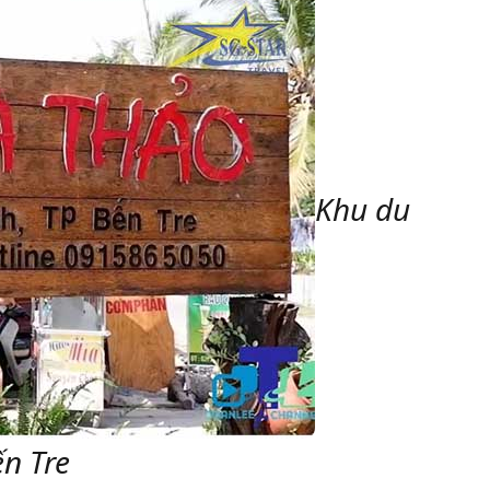
Khu du
ến Tre