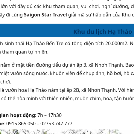
 lớn với đầy đủ các khu tham quan, vui chơi, nghỉ dưỡng, 
Hãy đi cùng
Saigon Star Travel
giải mã sự hấp dẫn của Khu d
Khu du lịch Hạ Thảo
ch sinh thái Hạ Thảo Bến Tre có tổng diện tích 20.000m2.
N
và tham quan tự nhiên.
 nằm ở mặt tiền đường tiểu dự án ấp 3, xã Nhơn Thạnh. Ba
miệt vườn sông nước. khuôn viên để chụp ảnh, hồ bơi, hồ câ
 chơi.
 là vườn hoa Hạ Thảo nằm tại ấp 2B, xã Nhơn Thạnh. Với hàn
 có thể hòa mình với thiên nhiên, muôn chim, hoa, tận hưởn
gian hoạt động
: 7h – 17h30
ne
: 0915.865.050 – 02753.747.777