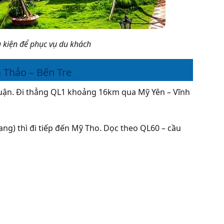
u kiện để phục vụ du khách
 Thảo – Bến Tre
huận. Đi thẳng QL1 khoảng 16km qua Mỹ Yên – Vĩnh
ang) thì đi tiếp đến Mỹ Tho. Dọc theo QL60 – cầu