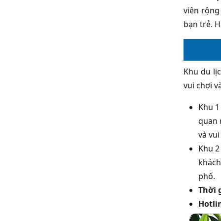
viên rộng
bạn trẻ. 
Khu du lị
vui chơi 
Khu 1
quan 
và vui
Khu 2
khách
phố.
Thời 
Hotli