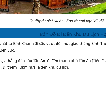
Có đầy đủ dịch vụ ăn uống và ngủ nghỉ đủ điề
Bản Đồ Đi Đến Khu Du Lịch Hạ
phát từ Bình Chánh đi cầu vượt đến nút giao thông Bình T
 Bến Lức.
chạy thẳng đến cầu Tân An, đi đến thành phố Tân An (Tiền Gi
. Đi thêm 13km nữa là đến khu du lịch.