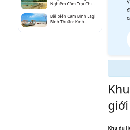
V
Nghiệm Cắm Trại Chi
Tiết Từ A–Z
đ
Bãi biển Cam Bình Lagi
c
Bình Thuận: Kinh
nghiệm đi chơi, ăn hải
sản, điểm gần
Khu
giới
Khu du lị