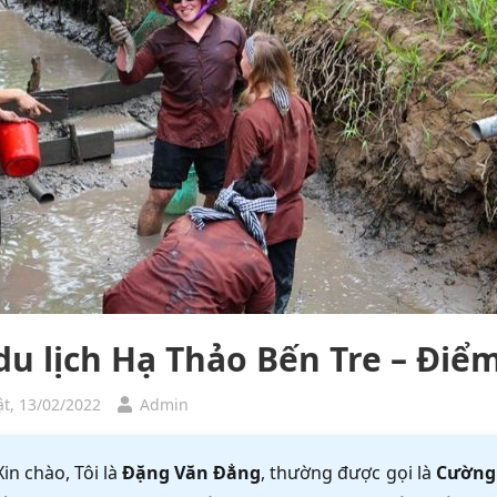
du lịch Hạ Thảo Bến Tre – Điểm
t, 13/02/2022
Admin
Xin chào, Tôi là
Đặng Văn Đẳng
, thường được gọi là
Cường