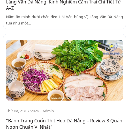
Làng Vân Đà Nẵng: Kinh Nghiệm Cắm Trại Chi Tiết Từ
A–Z
Nằm ẩn mình dưới chân đèo Hải Vân hùng vĩ, Làng Vân Đà Nẵng
tựa như một...
-
Thứ Ba, 21/07/2026
Admin
"Bánh Tráng Cuốn Thịt Heo Đà Nẵng – Review 3 Quán
Ngon Chuẩn Vị Nhất"