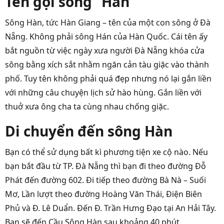
Tên gọi sông “Hàn”
S
ông Hàn, tức Hàn Giang –
tên của một con sông ở Đà
Nẵng. Không phải sông Hán của Hàn Quốc. Cái tên ấy
bắt nguồn từ việc ngày xưa người Đà Nẵng khóa cửa
sông bằng xích sắt nhằm ngăn cản tàu giặc vào thành
phố. Tuy tên không phải quá đẹp nhưng nó lại gắn liền
với những câu chuyện lịch sử hào hùng. Gắn liền với
thuở xưa ông cha ta cùng nhau chống giặc.
Di chuyển đến sông Hàn
Bạn có thể sử dụng bất kì phương tiện xe cộ nào. Nếu
bạn bắt đầu từ TP. Đà Nẵng thì bạn đi theo đường Đỗ
Phát đến đường 602. Đi tiếp theo đường Bà Nà – Suối
Mơ, Lần lượt theo đường Hoàng Văn Thái, Điện Biên
Phủ và Đ. Lê Duẩn. Đến Đ. Trần Hưng Đạo tại An Hải Tây.
Bạn sẽ đến Cầu Sông Hàn sau khoảng 40 phút.