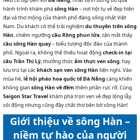
Nếu có dịp đến với
Đà Nẵng
, nhất định đừng bỏ qua
hành trình khám phá
sông Hàn
– nơi hội tụ vẻ đẹp hiện
đại và thơ mộng của thành phố đáng sống nhất Việt
Nam. Du khách có thể trải nghiệm
du thuyền trên sông
Hàn
, chiêm ngưỡng
cầu Rồng phun lửa
, tận mắt thấy
cầu sông Hàn quay
– biểu tượng độc đáo của thành
phố. Ngoài ra, không thể thiếu hoạt động
check-in tại
cầu Trần Thị Lý
, thưởng thức
ẩm thực ven sông
, hay
lưu trú tại các
khách sạn ven sông Hàn
tiện nghi. Vào
mùa hè,
lễ hội pháo hoa quốc tế Đà Nẵng
càng khiến
không gian
sông Hàn về đêm
thêm phần rực rỡ. Cùng
Saigon Star Travel
khám phá trọn vẹn vẻ đẹp lộng lẫy,
sôi động nhưng cũng đầy chất thơ bên bờ sông Hàn!
Giới thiệu về sông Hàn –
niềm tự hào của người