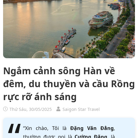
Ngắm cảnh sông Hàn về
đêm, du thuyền và cầu Rồng
rực rỡ ánh sáng
Thứ Sáu, 30/05/2025
Saigon Star Travel
“Xin chào, Tôi là
Đặng Văn Đẳng
,
thường được gọi là
Cường Đặng
, là